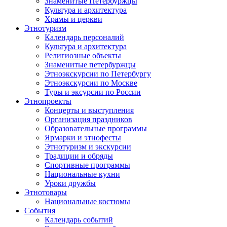
Знаменитые Петербуржцы
Культура и архитектура
Храмы и церкви
Этнотуризм
Календарь персоналий
Культура и архитектура
Религиозные объекты
Знаменитые петербуржцы
Этноэкскурсии по Петербургу
Этноэкскурсии по Москве
Туры и эксурсии по России
Этнопроекты
Концерты и выступления
Организация праздников
Образовательные программы
Ярмарки и этнофесты
Этнотуризм и экскурсии
Традиции и обряды
Спортивные программы
Национальные кухни
Уроки дружбы
Этнотовары
Национальные костюмы
События
Календарь событий