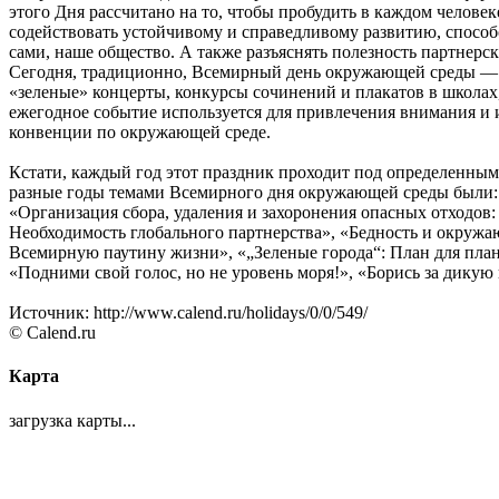
этого Дня рассчитано на то, чтобы пробудить в каждом челов
содействовать устойчивому и справедливому развитию, спосо
сами, наше общество. А также разъяснять полезность партнерск
Сегодня, традиционно, Всемирный день окружающей среды — 
«зеленые» концерты, конкурсы сочинений и плакатов в школах,
ежегодное событие используется для привлечения внимания и
конвенции по окружающей среде.
Кстати, каждый год этот праздник проходит под определенны
разные годы темами Всемирного дня окружающей среды были: «Т
«Организация сбора, удаления и захоронения опасных отходов
Необходимость глобального партнерства», «Бедность и окружаю
Всемирную паутину жизни», «„Зеленые города“: План для план
«Подними свой голос, но не уровень моря!», «Борись за дикую
Источник: http://www.calend.ru/holidays/0/0/549/
© Calend.ru
Карта
загрузка карты...