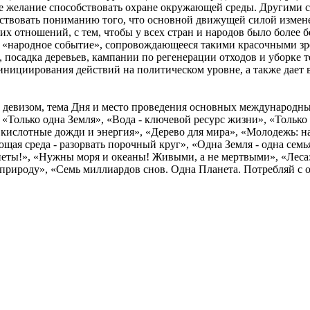
еке желание способствовать охране окружающей среды. Другими 
бствовать пониманию того, что основной движущей силой изме
их отношений, с тем, чтобы у всех стран и народов было более 
«народное событие», сопровождающееся такими красочными зре
 посадка деревьев, кампании по регенерации отходов и уборке 
 инициирования действий на политическом уровне, а также дае
м девизом, тема Дня и место проведения основных международн
олько одна Земля», «Вода - ключевой ресурс жизни», «Только о
: кислотные дожди и энергия», «Дерево для мира», «Молодежь: 
щая среда - разорвать порочный круг», «Одна Земля - одна семь
еты!», «Нужны моря и океаны! Живыми, а не мертвыми», «Леса:
 природу», «Семь миллиардов снов. Одна Планета. Потребляй с 