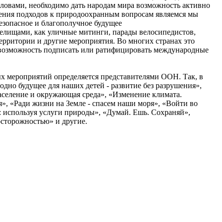
словами, необходимо дать народам мира возможность активно
нения подходов к природоохранным вопросам являемся мы
безопасное и благополучное будущее
лищами, как уличные митинги, парады велосипедистов,
территории и другие мероприятия. Во многих странах это
т возможность подписать или ратифицировать международные
ых мероприятий определяется представителями ООН. Так, в
дно будущее для наших детей - развитие без разрушения»,
население и окружающая среда», «Изменение климата.
я», «Ради жизни на Земле - спасем наши моря», «Войти во
 используя услуги природы», «Думай. Ешь. Сохраняй»,
осторожностью» и другие.