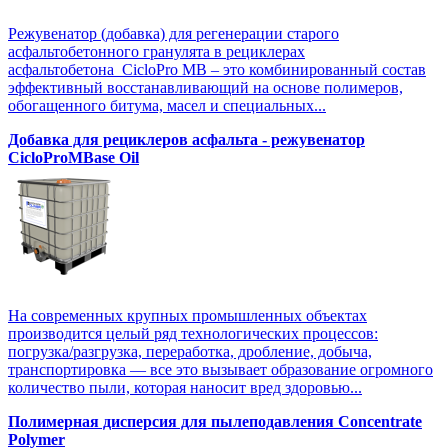
Режувенатор (добавка) для регенерации старого
асфальтобетонного гранулята в рециклерах
асфальтобетона CicloPro MB – это комбинированный состав
эффективный восстанавливающий на основе полимеров,
обогащенного битума, масел и специальных...
Добавка для рециклеров асфальта - режувенатор
CicloProMBase Oil
На современных крупных промышленных объектах
производится целый ряд технологических процессов:
погрузка/разгрузка, переработка, дробление, добыча,
транспортировка — все это вызывает образование огромного
количество пыли, которая наносит вред здоровью...
Полимерная дисперсия для пылеподавления Concentrate
Polymer