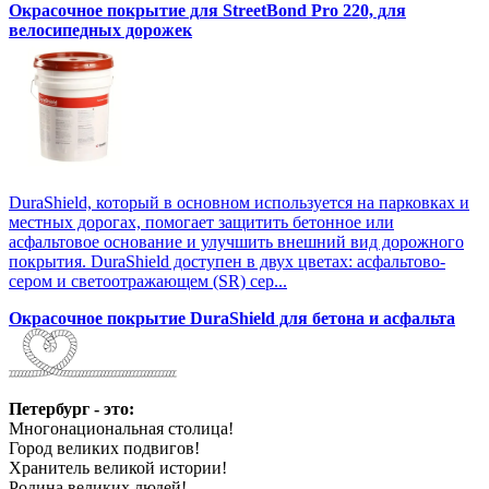
Окрасочное покрытие для StreetBond Pro 220, для
велосипедных дорожек
DuraShield, который в основном используется на парковках и
местных дорогах, помогает защитить бетонное или
асфальтовое основание и улучшить внешний вид дорожного
покрытия. DuraShield доступен в двух цветах: асфальтово-
сером и светоотражающем (SR) сер...
Окрасочное покрытие DuraShield для бетона и асфальта
Петербург - это:
Многонациональная столица!
Город великих подвигов!
Хранитель великой истории!
Родина великих людей!