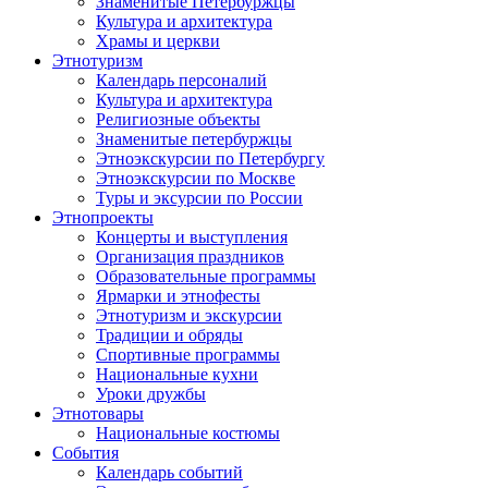
Знаменитые Петербуржцы
Культура и архитектура
Храмы и церкви
Этнотуризм
Календарь персоналий
Культура и архитектура
Религиозные объекты
Знаменитые петербуржцы
Этноэкскурсии по Петербургу
Этноэкскурсии по Москве
Туры и эксурсии по России
Этнопроекты
Концерты и выступления
Организация праздников
Образовательные программы
Ярмарки и этнофесты
Этнотуризм и экскурсии
Традиции и обряды
Спортивные программы
Национальные кухни
Уроки дружбы
Этнотовары
Национальные костюмы
События
Календарь событий