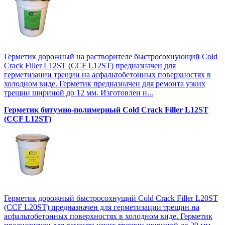
Герметик дорожный на растворителе быстросохнующий Cold
Crack Filler L12SТ (CCF L12SТ) предназначен для
герметизации трещин на асфальтобетонных поверхностях в
холодном виде. Герметик предназначен для ремонта узких
трещин шириной до 12 мм. Изготовлен н...
Герметик битумно-полимерный Cold Crack Filler L12SТ
(CCF L12SТ)
Герметик дорожный быстросохнущий Cold Crack Filler L20SТ
(CCF L20SТ) предназначен для герметизации трещин на
асфальтобетонных поверхностях в холодном виде. Герметик