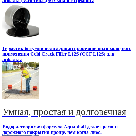
асфальт) V-го типа для ямочного ремонта
Герметик битумно-полимерный прорезиненный холодного
применения Cold Crack Filler L12S (ССF L12S) для
асфальта
Умная, простая и долговечная
Водорастворимая формула Aquaphalt делает ремонт
дорожного покрытия проще, чем когда-либо.