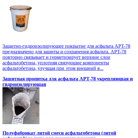
Защитно-гидроизолирующее покрытие для асфальта APT-78
предназначено для защиты и сохранения асфальта. APT-78
повторно связывает и герметизирует верхние слои
асфальтобетона, уплотняя связующие компоненты
асфальтобетона, улучшая при этом внешний в...
Защитная пропитка для асфальта APT-78 укрепляющая и
гидроизолирующая
Полуфабрикат литой смеси асфальтобетона (литой