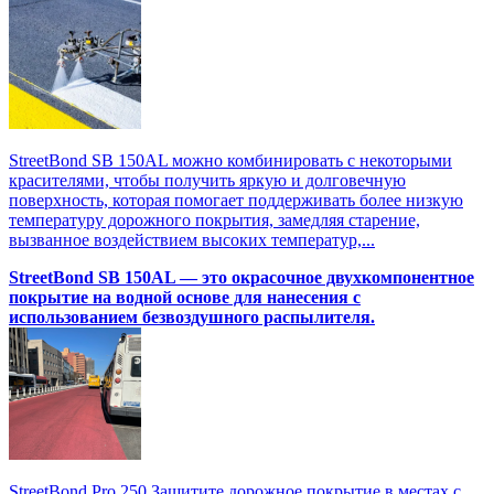
StreetBond SB 150AL можно комбинировать с некоторыми
красителями, чтобы получить яркую и долговечную
поверхность, которая помогает поддерживать более низкую
температуру дорожного покрытия, замедляя старение,
вызванное воздействием высоких температур,...
StreetBond SB 150AL — это окрасочное двухкомпонентное
покрытие на водной основе для нанесения с
использованием безвоздушного распылителя.
StreetBond Pro 250 Защитите дорожное покрытие в местах с