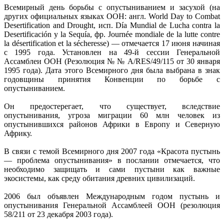
Всемирный день борьбы с опустыниванием и засухой (на
других официальных языках ООН: англ. World Day to Combat
Desertification and Drought, исп. Día Mundial de Lucha contra la
Desertificación y la Sequía, фр. Journée mondiale de la lutte contre
la désertification et la sécheresse) — отмечается 17 июня начиная
с 1995 года. Установлен на 49-й сессии Генеральной
Ассамблеи ООН (Резолюция № № A/RES/49/115 от 30 января
1995 года). Дата этого Всемирного дня была выбрана в знак
годовщины принятия Конвенции по борьбе с
опустыниванием.
Он предостерегает, что существует, вследствие
опустынивания, угроза миграции 60 млн человек из
опустынившихся районов Африки в Европу и Северную
Африку.
В связи с темой Всемирного дня 2007 года «Красота пустынь
— проблема опустынивания» в послании отмечается, что
необходимо защищать и сами пустыни как важные
экосистемы, как среду обитания древних цивилизаций.
2006 был объявлен Международным годом пустынь и
опустынивания Генеральной Ассамблеей ООН (резолюция
58/211 от 23 декабря 2003 года).