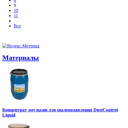
8
9
10
11
Все
Материалы
Концентрат эмульсии для пылеподавления DustControl
Liquid