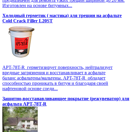
предназначен для ремонта узких трещин шириной до 20 мм.
Изготовлен на основе битумных...
Холодный герметик ( мастика) для трещин на асфальте
Cold Crack Filler L20SТ
APT-78T-R герметизирует поверхность, нейтрализует
вредные загрязнения и восстанавливает в асфальте
баланс асфальтены/мальтены. APT-78T-R обладает
способностью проникать в битум и благодаря своей
нафтеновой основе соеди...
Защитно-восстанавливающее покрытие (режувенатор) для
асфальта APT-78T-R