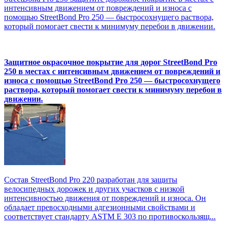
интенсивным движением от повреждений и износа с
помощью StreetBond Pro 250 — быстросохнущего раствора,
который помогает свести к минимуму перебои в движении.
Защитное окрасочное покрытие для дорог StreetBond Pro
250 в местах с интенсивным движением от повреждений и
износа с помощью StreetBond Pro 250 — быстросохнущего
раствора, который помогает свести к минимуму перебои в
движении.
Состав StreetBond Pro 220 разработан для защиты
велосипедных дорожек и других участков с низкой
интенсивностью движения от повреждений и износа. Он
обладает превосходными адгезионными свойствами и
соответствует стандарту ASTM E 303 по противоскользящ...