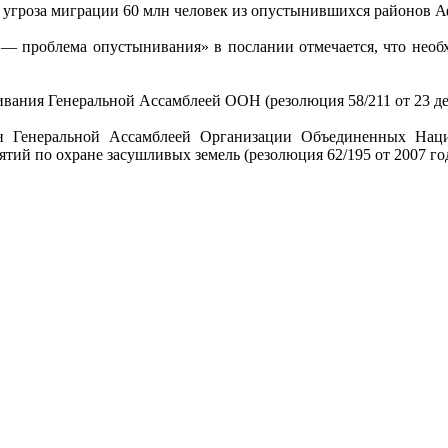
я, угроза миграции 60 млн человек из опустынившихся районов
ь — проблема опустынивания» в послании отмечается, что необ
ания Генеральной Ассамблеей ООН (резолюция 58/211 от 23 дек
лен Генеральной Ассамблеей Организации Объединенных На
ий по охране засушливых земель (резолюция 62/195 от 2007 год