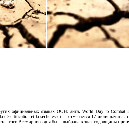
их официальных языках ООН: англ. World Day to Combat Desert
ntre la désertification et la sécheresse) — отмечается 17 июня нач
ата этого Всемирного дня была выбрана в знак годовщины прин