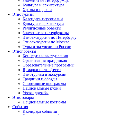
Знаменитые Петербуржцы
Культура и архитектура
Храмы и церкви
Этнотуризм
Календарь персоналий
Культура и архитектура
Религиозные объекты
Знаменитые петербуржцы
Этноэкскурсии по Петербургу
Этноэкскурсии по Москве
Туры и эксурсии по России
Этнопроекты
Концерты и выступления
Организация праздников
Образовательные программы
Ярмарки и этнофесты
Этнотуризм и экскурсии
Традиции и обряды
Спортивные программы
Национальные кухни
Уроки дружбы
Этнотовары
Национальные костюмы
События
Календарь событий