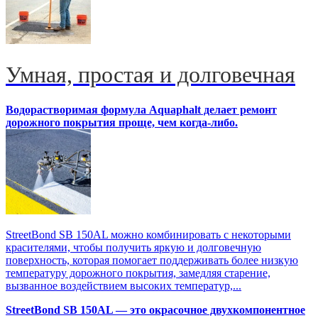
Умная, простая и долговечная
Водорастворимая формула Aquaphalt делает ремонт
дорожного покрытия проще, чем когда-либо.
StreetBond SB 150AL можно комбинировать с некоторыми
красителями, чтобы получить яркую и долговечную
поверхность, которая помогает поддерживать более низкую
температуру дорожного покрытия, замедляя старение,
вызванное воздействием высоких температур,...
StreetBond SB 150AL — это окрасочное двухкомпонентное