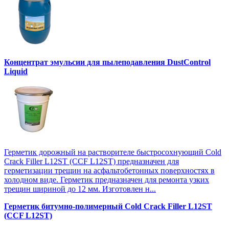
Концентрат эмульсии для пылеподавления DustControl
Liquid
Герметик дорожный на растворителе быстросохнующий Cold
Crack Filler L12SТ (CCF L12SТ) предназначен для
герметизации трещин на асфальтобетонных поверхностях в
холодном виде. Герметик предназначен для ремонта узких
трещин шириной до 12 мм. Изготовлен н...
Герметик битумно-полимерный Cold Crack Filler L12SТ
(CCF L12SТ)