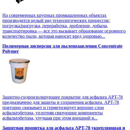
На современных крупных промышленных объектах
производится целый ряд технологических процессов:
погрузка/разгрузка, переработка, дробление, добыча,
транспортировка — все это вызывает образование огромного
количество пыли, которая наносит вред здоровью...
Полимерная дисперсия для пылеподавления Concentrate
Polymer
Защитно-гидроизолирующее покрытие для асфальта APT-78
предназначено для защиты и сохранения асфальта. APT-78
повторно связывает и герметизирует верхние слои
асфальтобетона, уплотняя связующие компоненты
асфальтобетона, улучшая при этом внешний в...
Защитная пропитка для асфальта APT-78 укрепляющая и