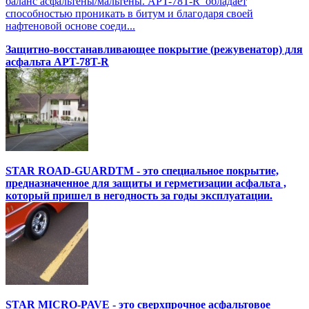
баланс асфальтены/мальтены. APT-78T-R обладает
способностью проникать в битум и благодаря своей
нафтеновой основе соеди...
Защитно-восстанавливающее покрытие (режувенатор) для
асфальта APT-78T-R
STAR ROAD-GUARDTM - это специальное покрытие,
предназначенное для защиты и герметизации асфальта ,
который пришел в негодность за годы эксплуатации.
STAR MICRO-PAVE - это сверхпрочное асфальтовое