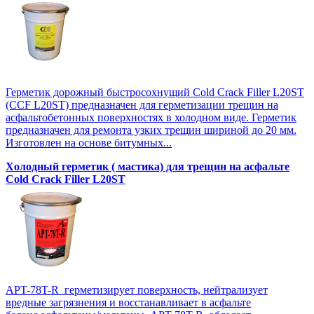
Герметик дорожный быстросохнущий Cold Crack Filler L20SТ
(CCF L20SТ) предназначен для герметизации трещин на
асфальтобетонных поверхностях в холодном виде. Герметик
предназначен для ремонта узких трещин шириной до 20 мм.
Изготовлен на основе битумных...
Холодный герметик ( мастика) для трещин на асфальте
Cold Crack Filler L20SТ
APT-78T-R герметизирует поверхность, нейтрализует
вредные загрязнения и восстанавливает в асфальте