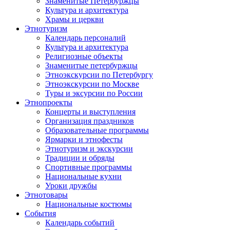
Знаменитые Петербуржцы
Культура и архитектура
Храмы и церкви
Этнотуризм
Календарь персоналий
Культура и архитектура
Религиозные объекты
Знаменитые петербуржцы
Этноэкскурсии по Петербургу
Этноэкскурсии по Москве
Туры и эксурсии по России
Этнопроекты
Концерты и выступления
Организация праздников
Образовательные программы
Ярмарки и этнофесты
Этнотуризм и экскурсии
Традиции и обряды
Спортивные программы
Национальные кухни
Уроки дружбы
Этнотовары
Национальные костюмы
События
Календарь событий