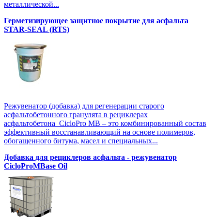
металлической...
Герметизирующее защитное покрытие для асфальта
STAR-SEAL (RTS)
Режувенатор (добавка) для регенерации старого
асфальтобетонного гранулята в рециклерах
асфальтобетона CicloPro MB – это комбинированный состав
эффективный восстанавливающий на основе полимеров,
обогащенного битума, масел и специальных...
Добавка для рециклеров асфальта - режувенатор
CicloProMBase Oil