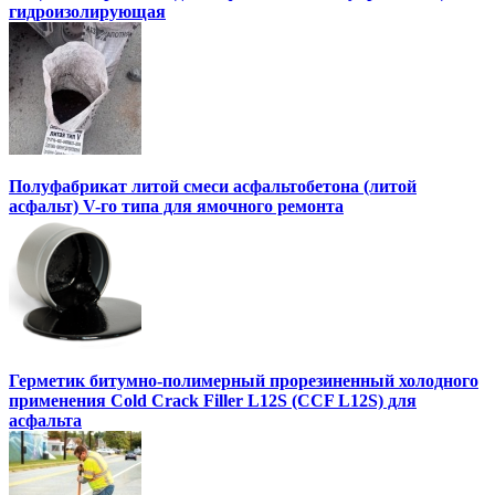
гидроизолирующая
Полуфабрикат литой смеси асфальтобетона (литой
асфальт) V-го типа для ямочного ремонта
Герметик битумно-полимерный прорезиненный холодного
применения Cold Crack Filler L12S (ССF L12S) для
асфальта