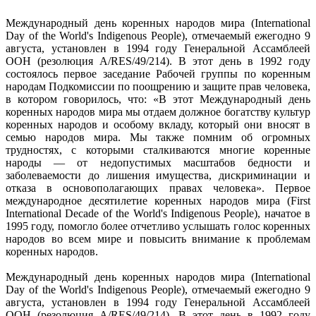
Международный день коренных народов мира (International
Day of the World's Indigenous People), отмечаемый ежегодно 9
августа, установлен в 1994 году Генеральной Ассамблеей
ООН (резолюция A/RES/49/214). В этот день в 1992 году
состоялось первое заседание Рабочей группы по коренным
народам Подкомиссии по поощрению и защите прав человека,
в котором говорилось, что: «В этот Международный день
коренных народов мира мы отдаем должное богатству культур
коренных народов и особому вкладу, который они вносят в
семью народов мира. Мы также помним об огромных
трудностях, с которыми сталкиваются многие коренные
народы — от недопустимых масштабов бедности и
заболеваемости до лишения имущества, дискриминации и
отказа в основополагающих правах человека». Первое
международное десятилетие коренных народов мира (First
International Decade of the World's Indigenous People), начатое в
1995 году, помогло более отчетливо услышать голос коренных
народов во всем мире и повысить внимание к проблемам
коренных народов.
Международный день коренных народов мира (International
Day of the World's Indigenous People), отмечаемый ежегодно 9
августа, установлен в 1994 году Генеральной Ассамблеей
ООН (резолюция A/RES/49/214). В этот день в 1992 году