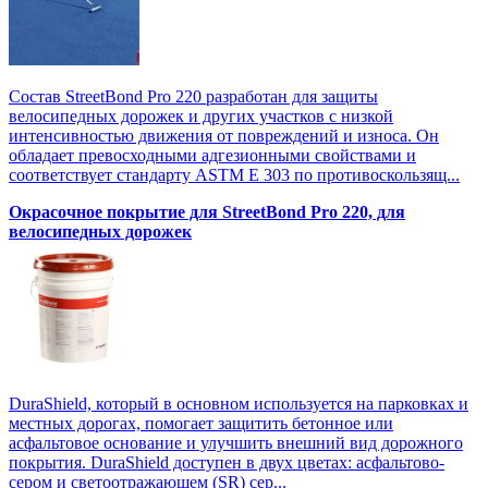
Состав StreetBond Pro 220 разработан для защиты
велосипедных дорожек и других участков с низкой
интенсивностью движения от повреждений и износа. Он
обладает превосходными адгезионными свойствами и
соответствует стандарту ASTM E 303 по противоскользящ...
Окрасочное покрытие для StreetBond Pro 220, для
велосипедных дорожек
DuraShield, который в основном используется на парковках и
местных дорогах, помогает защитить бетонное или
асфальтовое основание и улучшить внешний вид дорожного
покрытия. DuraShield доступен в двух цветах: асфальтово-
сером и светоотражающем (SR) сер...