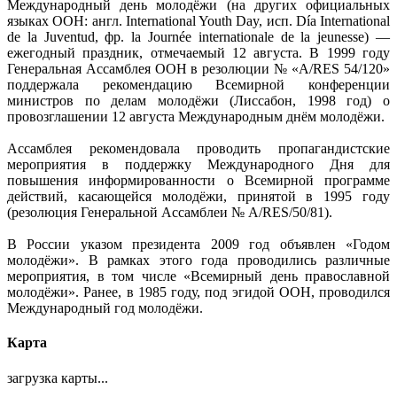
Международный день молодёжи (на других официальных
языках ООН: англ. International Youth Day, исп. Día International
de la Juventud, фр. la Journée internationale de la jeunesse) —
ежегодный праздник, отмечаемый 12 августа. В 1999 году
Генеральная Ассамблея ООН в резолюции № «A/RES 54/120»
поддержала рекомендацию Всемирной конференции
министров по делам молодёжи (Лиссабон, 1998 год) о
провозглашении 12 августа Международным днём молодёжи.
Ассамблея рекомендовала проводить пропагандистские
мероприятия в поддержку Международного Дня для
повышения информированности о Всемирной программе
действий, касающейся молодёжи, принятой в 1995 году
(резолюция Генеральной Ассамблеи № A/RES/50/81).
В России указом президента 2009 год объявлен «Годом
молодёжи». В рамках этого года проводились различные
мероприятия, в том числе «Всемирный день православной
молодёжи». Ранее, в 1985 году, под эгидой ООН, проводился
Международный год молодёжи.
Карта
загрузка карты...