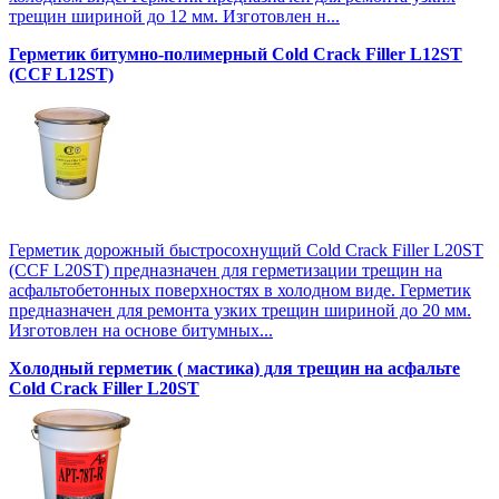
трещин шириной до 12 мм. Изготовлен н...
Герметик битумно-полимерный Cold Crack Filler L12SТ
(CCF L12SТ)
Герметик дорожный быстросохнущий Cold Crack Filler L20SТ
(CCF L20SТ) предназначен для герметизации трещин на
асфальтобетонных поверхностях в холодном виде. Герметик
предназначен для ремонта узких трещин шириной до 20 мм.
Изготовлен на основе битумных...
Холодный герметик ( мастика) для трещин на асфальте
Cold Crack Filler L20SТ