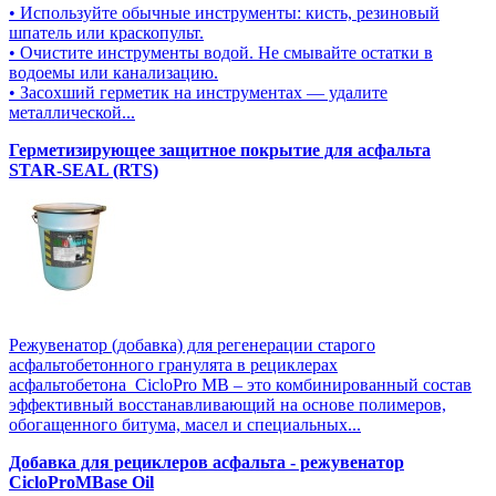
• Используйте обычные инструменты: кисть, резиновый
шпатель или краскопульт.
• Очистите инструменты водой. Не смывайте остатки в
водоемы или канализацию.
• Засохший герметик на инструментах — удалите
металлической...
Герметизирующее защитное покрытие для асфальта
STAR-SEAL (RTS)
Режувенатор (добавка) для регенерации старого
асфальтобетонного гранулята в рециклерах
асфальтобетона CicloPro MB – это комбинированный состав
эффективный восстанавливающий на основе полимеров,
обогащенного битума, масел и специальных...
Добавка для рециклеров асфальта - режувенатор
CicloProMBase Oil