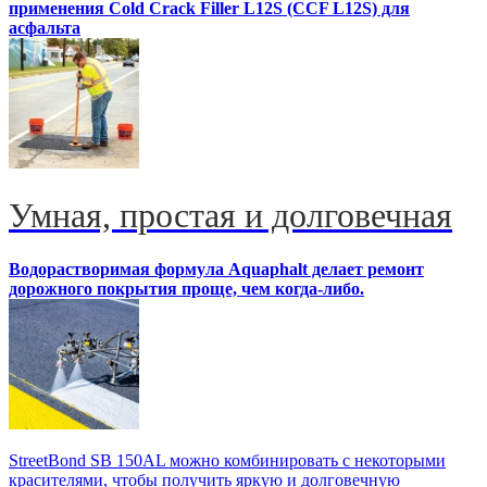
применения Cold Crack Filler L12S (ССF L12S) для
асфальта
Умная, простая и долговечная
Водорастворимая формула Aquaphalt делает ремонт
дорожного покрытия проще, чем когда-либо.
StreetBond SB 150AL можно комбинировать с некоторыми
красителями, чтобы получить яркую и долговечную