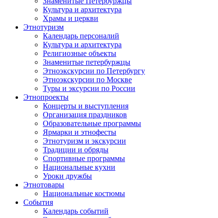
Знаменитые Петербуржцы
Культура и архитектура
Храмы и церкви
Этнотуризм
Календарь персоналий
Культура и архитектура
Религиозные объекты
Знаменитые петербуржцы
Этноэкскурсии по Петербургу
Этноэкскурсии по Москве
Туры и эксурсии по России
Этнопроекты
Концерты и выступления
Организация праздников
Образовательные программы
Ярмарки и этнофесты
Этнотуризм и экскурсии
Традиции и обряды
Спортивные программы
Национальные кухни
Уроки дружбы
Этнотовары
Национальные костюмы
События
Календарь событий