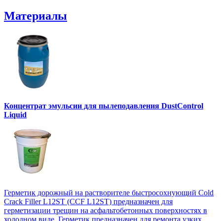
Материалы
Концентрат эмульсии для пылеподавления DustControl
Liquid
Герметик дорожный на растворителе быстросохнующий Cold
Crack Filler L12SТ (CCF L12SТ) предназначен для
герметизации трещин на асфальтобетонных поверхностях в
холодном виде. Герметик предназначен для ремонта узких