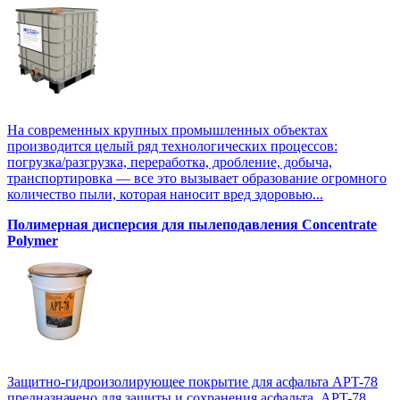
На современных крупных промышленных объектах
производится целый ряд технологических процессов:
погрузка/разгрузка, переработка, дробление, добыча,
транспортировка — все это вызывает образование огромного
количество пыли, которая наносит вред здоровью...
Полимерная дисперсия для пылеподавления Concentrate
Polymer
Защитно-гидроизолирующее покрытие для асфальта APT-78
предназначено для защиты и сохранения асфальта. APT-78