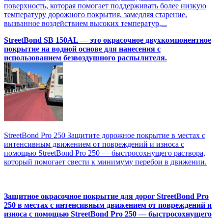
поверхность, которая помогает поддерживать более низкую
температуру дорожного покрытия, замедляя старение,
вызванное воздействием высоких температур,...
StreetBond SB 150AL — это окрасочное двухкомпонентное
покрытие на водной основе для нанесения с
использованием безвоздушного распылителя.
StreetBond Pro 250 Защитите дорожное покрытие в местах с
интенсивным движением от повреждений и износа с
помощью StreetBond Pro 250 — быстросохнущего раствора,
который помогает свести к минимуму перебои в движении.
Защитное окрасочное покрытие для дорог StreetBond Pro
250 в местах с интенсивным движением от повреждений и
износа с помощью StreetBond Pro 250 — быстросохнущего