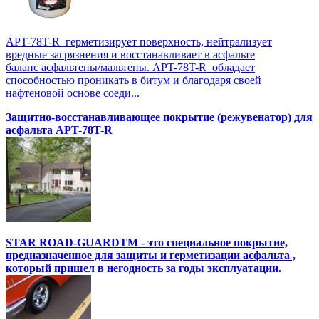
APT-78T-R герметизирует поверхность, нейтрализует
вредные загрязнения и восстанавливает в асфальте
баланс асфальтены/мальтены. APT-78T-R обладает
способностью проникать в битум и благодаря своей
нафтеновой основе соеди...
Защитно-восстанавливающее покрытие (режувенатор) для
асфальта APT-78T-R
STAR ROAD-GUARDTM - это специальное покрытие,
предназначенное для защиты и герметизации асфальта ,
который пришел в негодность за годы эксплуатации.