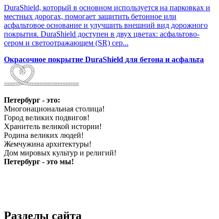
DuraShield, который в основном используется на парковках и
местных дорогах, помогает защитить бетонное или
асфальтовое основание и улучшить внешний вид дорожного
покрытия. DuraShield доступен в двух цветах: асфальтово-
сером и светоотражающем (SR) сер...
Окрасочное покрытие DuraShield для бетона и асфальта
Петербург - это:
Многонациональная столица!
Город великих подвигов!
Хранитель великой истории!
Родина великих людей!
Жемчужина архитектуры!
Дом мировых культур и религий!
Петербург - это мы!
Разделы сайта