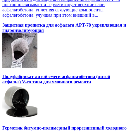
повторно связывает и герметизирует верхние слои
асфальтобетона, уплотняя связующие компоненты
асфальтобетона, улучшая при этом внешний в...
Защитная пропитка для асфальта APT-78 укрепляющая и
гидроизолирующая
Полуфабрикат литой смеси асфальтобетона (литой
асфальт) V-го типа для ямочного ремонта
Герметик битумно-полимерный прорезиненный холодного