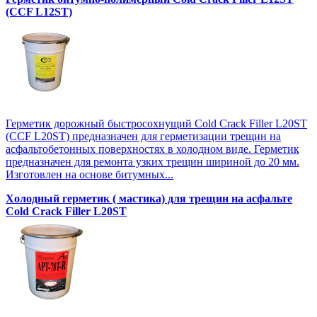
(CCF L12SТ)
Герметик дорожный быстросохнущий Cold Crack Filler L20SТ
(CCF L20SТ) предназначен для герметизации трещин на
асфальтобетонных поверхностях в холодном виде. Герметик
предназначен для ремонта узких трещин шириной до 20 мм.
Изготовлен на основе битумных...
Холодный герметик ( мастика) для трещин на асфальте
Cold Crack Filler L20SТ