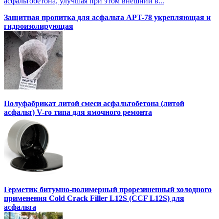
асфальтобетона, улучшая при этом внешний в...
Защитная пропитка для асфальта APT-78 укрепляющая и
гидроизолирующая
Полуфабрикат литой смеси асфальтобетона (литой
асфальт) V-го типа для ямочного ремонта
Герметик битумно-полимерный прорезиненный холодного
применения Cold Crack Filler L12S (ССF L12S) для
асфальта