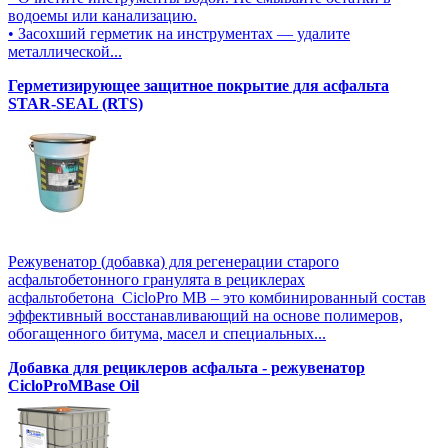
водоемы или канализацию.
• Засохший герметик на инструментах — удалите
металлической...
Герметизирующее защитное покрытие для асфальта
STAR-SEAL (RTS)
Режувенатор (добавка) для регенерации старого
асфальтобетонного гранулята в рециклерах
асфальтобетона CicloPro MB – это комбинированный состав
эффективный восстанавливающий на основе полимеров,
обогащенного битума, масел и специальных...
Добавка для рециклеров асфальта - режувенатор
CicloProMBase Oil