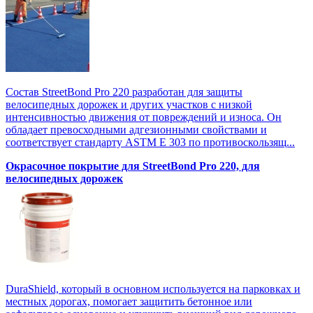
Состав StreetBond Pro 220 разработан для защиты
велосипедных дорожек и других участков с низкой
интенсивностью движения от повреждений и износа. Он
обладает превосходными адгезионными свойствами и
соответствует стандарту ASTM E 303 по противоскользящ...
Окрасочное покрытие для StreetBond Pro 220, для
велосипедных дорожек
DuraShield, который в основном используется на парковках и
местных дорогах, помогает защитить бетонное или