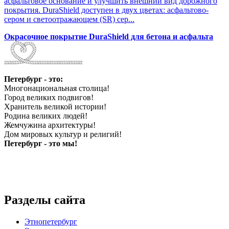
асфальтовое основание и улучшить внешний вид дорожного
покрытия. DuraShield доступен в двух цветах: асфальтово-
сером и светоотражающем (SR) сер...
Окрасочное покрытие DuraShield для бетона и асфальта
Петербург - это:
Многонациональная столица!
Город великих подвигов!
Хранитель великой истории!
Родина великих людей!
Жемчужина архитектуры!
Дом мировых культур и религий!
Петербург - это мы!
Разделы сайта
Этнопетербург