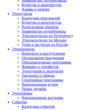
Знаменитые Петербуржцы
Культура и архитектура
Храмы и церкви
Этнотуризм
Календарь персоналий
Культура и архитектура
Религиозные объекты
Знаменитые петербуржцы
Этноэкскурсии по Петербургу
Этноэкскурсии по Москве
Туры и эксурсии по России
Этнопроекты
Концерты и выступления
Организация праздников
Образовательные программы
Ярмарки и этнофесты
Этнотуризм и экскурсии
Традиции и обряды
Спортивные программы
Национальные кухни
Уроки дружбы
Этнотовары
Национальные костюмы
События
Календарь событий