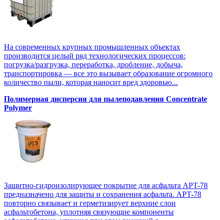
На современных крупных промышленных объектах
производится целый ряд технологических процессов:
погрузка/разгрузка, переработка, дробление, добыча,
транспортировка — все это вызывает образование огромного
количество пыли, которая наносит вред здоровью...
Полимерная дисперсия для пылеподавления Concentrate
Polymer
Защитно-гидроизолирующее покрытие для асфальта APT-78
предназначено для защиты и сохранения асфальта. APT-78
повторно связывает и герметизирует верхние слои
асфальтобетона, уплотняя связующие компоненты