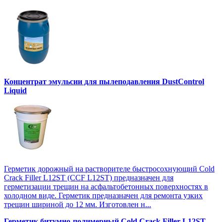
Концентрат эмульсии для пылеподавления DustControl
Liquid
Герметик дорожный на растворителе быстросохнующий Cold
Crack Filler L12SТ (CCF L12SТ) предназначен для
герметизации трещин на асфальтобетонных поверхностях в
холодном виде. Герметик предназначен для ремонта узких
трещин шириной до 12 мм. Изготовлен н...
Герметик битумно-полимерный Cold Crack Filler L12SТ