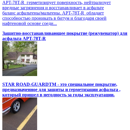
APT-78T-R герметизирует поверхность, нейтрализует
вредные загрязнения и восстанавливает в асфальте
баланс асфальтены/мальтены. APT-78T-R обладает
способностью проникать в битум и благодаря своей
нафтеновой основе соеди...
Защитно-восстанавливающее покрытие (режувенатор) для
асфальта APT-78T-R
STAR ROAD-GUARDTM - это специальное покрытие,
предназначенное для защиты и герметизации асфальта ,
который пришел в негодность за годы эксплуатации.