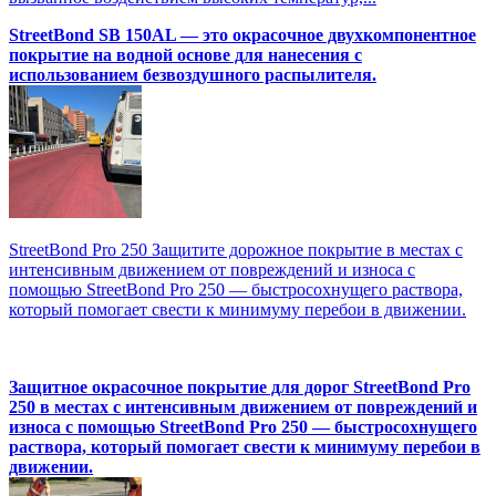
StreetBond SB 150AL — это окрасочное двухкомпонентное
покрытие на водной основе для нанесения с
использованием безвоздушного распылителя.
StreetBond Pro 250 Защитите дорожное покрытие в местах с
интенсивным движением от повреждений и износа с
помощью StreetBond Pro 250 — быстросохнущего раствора,
который помогает свести к минимуму перебои в движении.
Защитное окрасочное покрытие для дорог StreetBond Pro
250 в местах с интенсивным движением от повреждений и
износа с помощью StreetBond Pro 250 — быстросохнущего
раствора, который помогает свести к минимуму перебои в
движении.