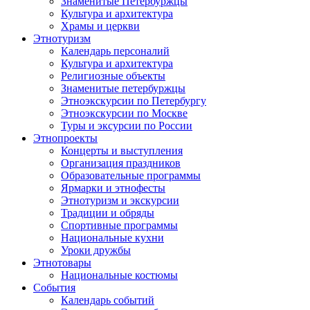
Знаменитые Петербуржцы
Культура и архитектура
Храмы и церкви
Этнотуризм
Календарь персоналий
Культура и архитектура
Религиозные объекты
Знаменитые петербуржцы
Этноэкскурсии по Петербургу
Этноэкскурсии по Москве
Туры и эксурсии по России
Этнопроекты
Концерты и выступления
Организация праздников
Образовательные программы
Ярмарки и этнофесты
Этнотуризм и экскурсии
Традиции и обряды
Спортивные программы
Национальные кухни
Уроки дружбы
Этнотовары
Национальные костюмы
События
Календарь событий