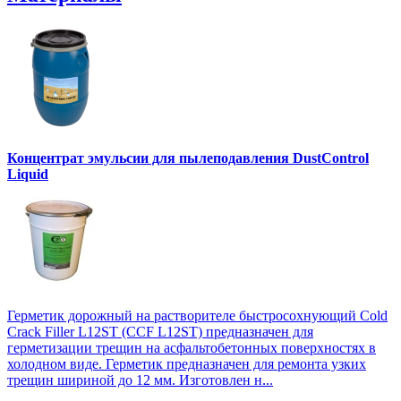
Концентрат эмульсии для пылеподавления DustControl
Liquid
Герметик дорожный на растворителе быстросохнующий Cold
Crack Filler L12SТ (CCF L12SТ) предназначен для
герметизации трещин на асфальтобетонных поверхностях в
холодном виде. Герметик предназначен для ремонта узких
трещин шириной до 12 мм. Изготовлен н...