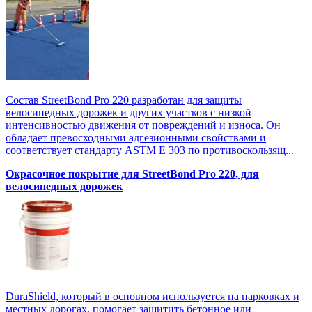
Состав StreetBond Pro 220 разработан для защиты
велосипедных дорожек и других участков с низкой
интенсивностью движения от повреждений и износа. Он
обладает превосходными адгезионными свойствами и
соответствует стандарту ASTM E 303 по противоскользящ...
Окрасочное покрытие для StreetBond Pro 220, для
велосипедных дорожек
DuraShield, который в основном используется на парковках и
местных дорогах, помогает защитить бетонное или