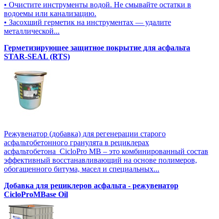
• Очистите инструменты водой. Не смывайте остатки в
водоемы или канализацию.
• Засохший герметик на инструментах — удалите
металлической...
Герметизирующее защитное покрытие для асфальта
STAR-SEAL (RTS)
Режувенатор (добавка) для регенерации старого
асфальтобетонного гранулята в рециклерах
асфальтобетона CicloPro MB – это комбинированный состав
эффективный восстанавливающий на основе полимеров,
обогащенного битума, масел и специальных...
Добавка для рециклеров асфальта - режувенатор
CicloProMBase Oil