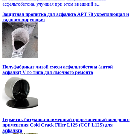
асфальтобетона, улучшая при этом внешний в...
Защитная пропитка для асфальта APT-78 укрепляющая и
гидроизолирующая
Полуфабрикат литой смеси асфальтобетона (литой
асфальт) V-го типа для ямочного ремонта
Герметик битумно-полимерный прорезиненный холодного
применения Cold Crack Filler L12S (ССF L12S) для
асфальта