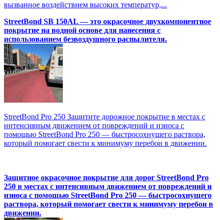
вызванное воздействием высоких температур,...
StreetBond SB 150AL — это окрасочное двухкомпонентное
покрытие на водной основе для нанесения с
использованием безвоздушного распылителя.
StreetBond Pro 250 Защитите дорожное покрытие в местах с
интенсивным движением от повреждений и износа с
помощью StreetBond Pro 250 — быстросохнущего раствора,
который помогает свести к минимуму перебои в движении.
Защитное окрасочное покрытие для дорог StreetBond Pro
250 в местах с интенсивным движением от повреждений и
износа с помощью StreetBond Pro 250 — быстросохнущего
раствора, который помогает свести к минимуму перебои в
движении.