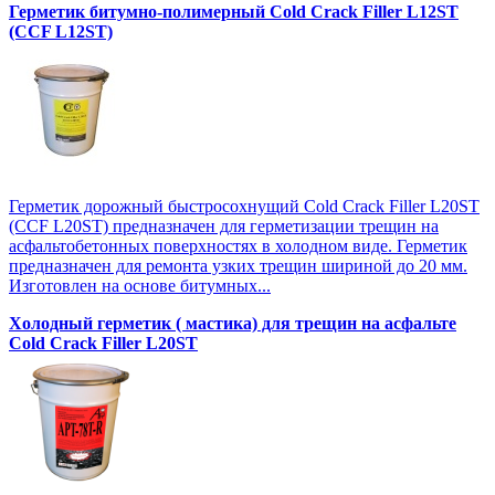
Герметик битумно-полимерный Cold Crack Filler L12SТ
(CCF L12SТ)
Герметик дорожный быстросохнущий Cold Crack Filler L20SТ
(CCF L20SТ) предназначен для герметизации трещин на
асфальтобетонных поверхностях в холодном виде. Герметик
предназначен для ремонта узких трещин шириной до 20 мм.
Изготовлен на основе битумных...
Холодный герметик ( мастика) для трещин на асфальте
Cold Crack Filler L20SТ