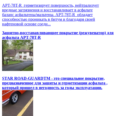
APT-78T-R герметизирует поверхность, нейтрализует
вредные загрязнения и восстанавливает в асфальте
баланс асфальтены/мальтены. APT-78T-R обладает
способностью проникать в битум и благодаря своей
нафтеновой основе соеди...
Защитно-восстанавливающее покрытие (режувенатор) для
асфальта APT-78T-R
STAR ROAD-GUARDTM - это специальное покрытие,
предназначенное для защиты и герметизации асфальта ,
который пришел в негодность за годы эксплуатации.