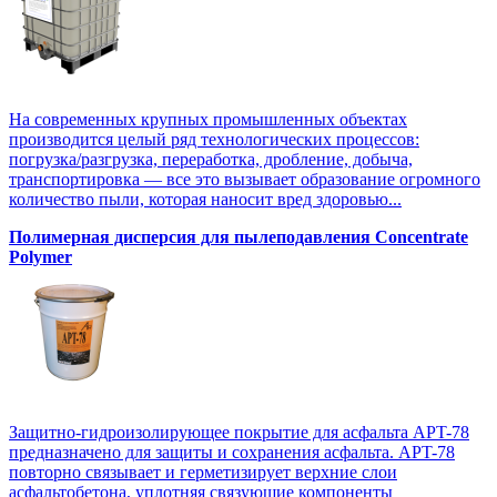
На современных крупных промышленных объектах
производится целый ряд технологических процессов:
погрузка/разгрузка, переработка, дробление, добыча,
транспортировка — все это вызывает образование огромного
количество пыли, которая наносит вред здоровью...
Полимерная дисперсия для пылеподавления Concentrate
Polymer
Защитно-гидроизолирующее покрытие для асфальта APT-78
предназначено для защиты и сохранения асфальта. APT-78
повторно связывает и герметизирует верхние слои
асфальтобетона, уплотняя связующие компоненты