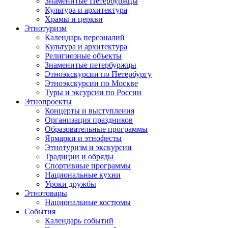
Знаменитые Петербуржцы
Культура и архитектура
Храмы и церкви
Этнотуризм
Календарь персоналий
Культура и архитектура
Религиозные объекты
Знаменитые петербуржцы
Этноэкскурсии по Петербургу
Этноэкскурсии по Москве
Туры и эксурсии по России
Этнопроекты
Концерты и выступления
Организация праздников
Образовательные программы
Ярмарки и этнофесты
Этнотуризм и экскурсии
Традиции и обряды
Спортивные программы
Национальные кухни
Уроки дружбы
Этнотовары
Национальные костюмы
События
Календарь событий