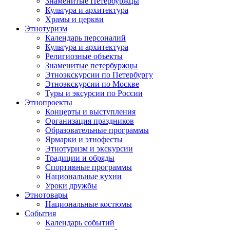
Знаменитые Петербуржцы
Культура и архитектура
Храмы и церкви
Этнотуризм
Календарь персоналий
Культура и архитектура
Религиозные объекты
Знаменитые петербуржцы
Этноэкскурсии по Петербургу
Этноэкскурсии по Москве
Туры и эксурсии по России
Этнопроекты
Концерты и выступления
Организация праздников
Образовательные программы
Ярмарки и этнофесты
Этнотуризм и экскурсии
Традиции и обряды
Спортивные программы
Национальные кухни
Уроки дружбы
Этнотовары
Национальные костюмы
События
Календарь событий