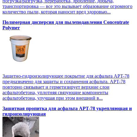
погрузка/разгрузка, переработка, дробление, добыча,
транспортировка — все это вызывает образование огромного
количество пыли, которая наносит вред здоровью...
Полимерная дисперсия для пылеподавления Concentrate
Polymer
Защитно-гидроизолирующее покрытие для асфальта APT-78
предназначено для защиты и сохранения асфальта. APT-78
повторно связывает и герметизирует верхние слои
асфальтобетона, уплотняя связующие компоненты
асфальтобетона, улучшая при этом внешний в...
Защитная пропитка для асфальта APT-78 укрепляющая и
гидроизолирующая