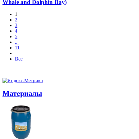
Whale and Dolphin Day)
1
2
3
4
5
...
11
Все
Материалы