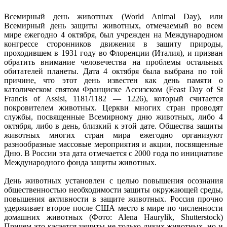
Всемирный день животных (World Animal Day), или
Всемирный день защиты животных, отмечаемый во всем
мире ежегодно 4 октября, был учрежден на Международном
конгрессе сторонников движения в защиту природы,
проходившем в 1931 году во Флоренции (Италия), и призван
обратить внимание человечества на проблемы остальных
обитателей планеты. Дата 4 октября была выбрана по той
причине, что этот день известен как день памяти о
католическом святом Франциске Ассизском (Feast Day of St
Francis of Assisi, 1181/1182 — 1226), который считается
покровителем животных. Церкви многих стран проводят
службы, посвященные Всемирному дню животных, либо 4
октября, либо в день, близкий к этой дате. Общества защиты
животных многих стран мира ежегодно организуют
разнообразные массовые мероприятия и акции, посвященные
Дню. В России эта дата отмечается с 2000 года по инициативе
Международного фонда защиты животных.
День животных установлен с целью повышения осознания
общественностью необходимости защиты окружающей среды,
повышения активности в защите животных. Россия прочно
удерживает второе после США место в мире по численности
домашних животных (Фото: Alena Haurylik, Shutterstock)
Причем это касается защиты не только диких животных, но и