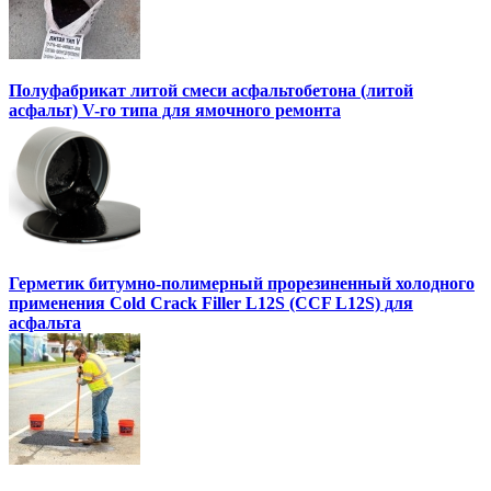
Полуфабрикат литой смеси асфальтобетона (литой
асфальт) V-го типа для ямочного ремонта
Герметик битумно-полимерный прорезиненный холодного
применения Cold Crack Filler L12S (ССF L12S) для
асфальта