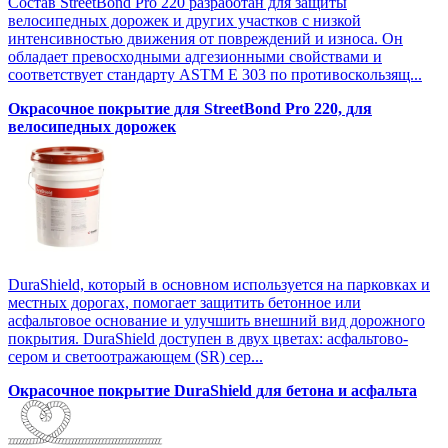
Состав StreetBond Pro 220 разработан для защиты
велосипедных дорожек и других участков с низкой
интенсивностью движения от повреждений и износа. Он
обладает превосходными адгезионными свойствами и
соответствует стандарту ASTM E 303 по противоскользящ...
Окрасочное покрытие для StreetBond Pro 220, для
велосипедных дорожек
DuraShield, который в основном используется на парковках и
местных дорогах, помогает защитить бетонное или
асфальтовое основание и улучшить внешний вид дорожного
покрытия. DuraShield доступен в двух цветах: асфальтово-
сером и светоотражающем (SR) сер...
Окрасочное покрытие DuraShield для бетона и асфальта