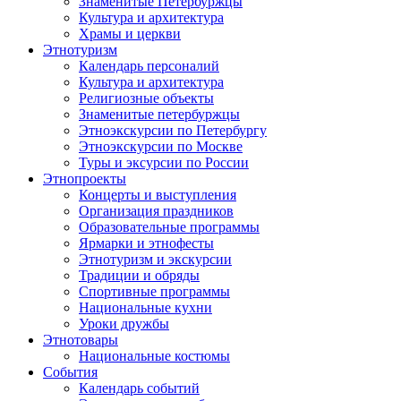
Знаменитые Петербуржцы
Культура и архитектура
Храмы и церкви
Этнотуризм
Календарь персоналий
Культура и архитектура
Религиозные объекты
Знаменитые петербуржцы
Этноэкскурсии по Петербургу
Этноэкскурсии по Москве
Туры и эксурсии по России
Этнопроекты
Концерты и выступления
Организация праздников
Образовательные программы
Ярмарки и этнофесты
Этнотуризм и экскурсии
Традиции и обряды
Спортивные программы
Национальные кухни
Уроки дружбы
Этнотовары
Национальные костюмы
События
Календарь событий