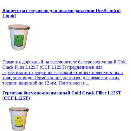
Концентрат эмульсии для пылеподавления DustControl
Liquid
Герметик дорожный на растворителе быстросохнующий Cold
Crack Filler L12SТ (CCF L12SТ) предназначен для
герметизации трещин на асфальтобетонных поверхностях в
холодном виде. Герметик предназначен для ремонта узких
трещин шириной до 12 мм. Изготовлен н...
Герметик битумно-полимерный Cold Crack Filler L12SТ
(CCF L12SТ)