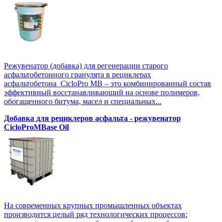
Режувенатор (добавка) для регенерации старого
асфальтобетонного гранулята в рециклерах
асфальтобетона CicloPro MB – это комбинированный состав
эффективный восстанавливающий на основе полимеров,
обогащенного битума, масел и специальных...
Добавка для рециклеров асфальта - режувенатор
CicloProMBase Oil
На современных крупных промышленных объектах
производится целый ряд технологических процессов: