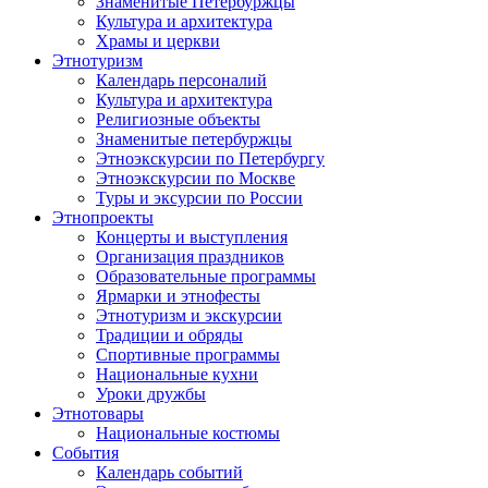
Знаменитые Петербуржцы
Культура и архитектура
Храмы и церкви
Этнотуризм
Календарь персоналий
Культура и архитектура
Религиозные объекты
Знаменитые петербуржцы
Этноэкскурсии по Петербургу
Этноэкскурсии по Москве
Туры и эксурсии по России
Этнопроекты
Концерты и выступления
Организация праздников
Образовательные программы
Ярмарки и этнофесты
Этнотуризм и экскурсии
Традиции и обряды
Спортивные программы
Национальные кухни
Уроки дружбы
Этнотовары
Национальные костюмы
События
Календарь событий