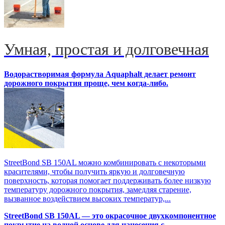
Умная, простая и долговечная
Водорастворимая формула Aquaphalt делает ремонт
дорожного покрытия проще, чем когда-либо.
StreetBond SB 150AL можно комбинировать с некоторыми
красителями, чтобы получить яркую и долговечную
поверхность, которая помогает поддерживать более низкую
температуру дорожного покрытия, замедляя старение,
вызванное воздействием высоких температур,...
StreetBond SB 150AL — это окрасочное двухкомпонентное
покрытие на водной основе для нанесения с