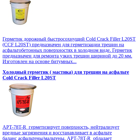
Герметик дорожный быстросохнущий Cold Crack Filler L20SТ
(CCF L20SТ) предназначен для герметизации трещин на
асфальтобетонных поверхностях в холодном виде. Герметик
предназначен для ремонта узких трещин шириной до 20 мм.
Изготовлен на основе битумных...
Холодный герметик ( мастика) для трещин на асфальте
Cold Crack Filler L20SТ
APT-78T-R герметизирует поверхность, нейтрализует
вредные загрязнения и восстанавливает в асфальте
баланс асфальтены/мальтены. APT-78T-R обладает