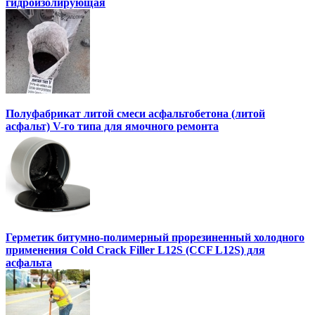
гидроизолирующая
Полуфабрикат литой смеси асфальтобетона (литой
асфальт) V-го типа для ямочного ремонта
Герметик битумно-полимерный прорезиненный холодного
применения Cold Crack Filler L12S (ССF L12S) для
асфальта