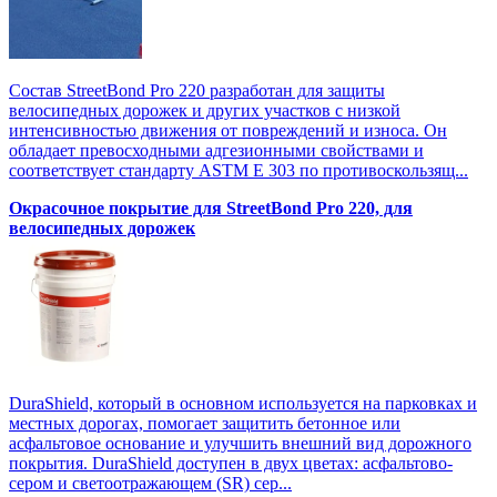
Состав StreetBond Pro 220 разработан для защиты
велосипедных дорожек и других участков с низкой
интенсивностью движения от повреждений и износа. Он
обладает превосходными адгезионными свойствами и
соответствует стандарту ASTM E 303 по противоскользящ...
Окрасочное покрытие для StreetBond Pro 220, для
велосипедных дорожек
DuraShield, который в основном используется на парковках и
местных дорогах, помогает защитить бетонное или
асфальтовое основание и улучшить внешний вид дорожного
покрытия. DuraShield доступен в двух цветах: асфальтово-
сером и светоотражающем (SR) сер...