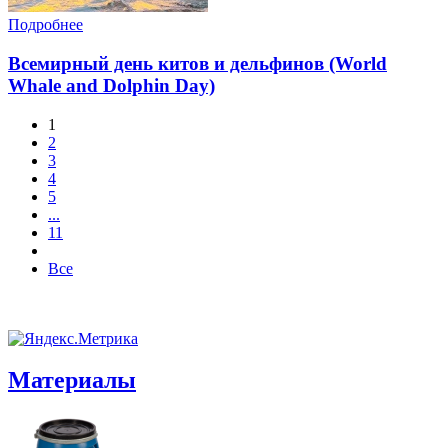
Подробнее
Всемирный день китов и дельфинов (World
Whale and Dolphin Day)
1
2
3
4
5
...
11
Все
Материалы