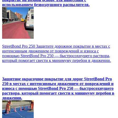
использованием безвоздушного распылителя.
StreetBond Pro 250 Защитите дорожное покрытие в местах с
интенсивным движением от повреждений и износа с
помощью StreetBond Pro 250 — быстросохнущего раствора,
который помогает свести к минимуму перебои в движении.
Защитное окрасочное покрытие для дорог StreetBond Pro
250 в местах с интенсивным движением от повреждений и
износа с помощью StreetBond Pro 250 — быстросохнущего
раствора, который помогает свести к минимуму перебои в
движении.