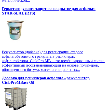
металлической...
Герметизирующее защитное покрытие для асфальта
STAR-SEAL (RTS)
Режувенатор (добавка) для регенерации старого
асфальтобетонного гранулята в рециклерах
асфальтобетона CicloPro MB – это комбинированный состав
эффективный восстанавливающий на основе полимеров,
обогащенного битума, масел и специальных...
Добавка для рециклеров асфальта - режувенатор
CicloProMBase Oil