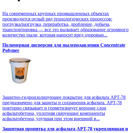
На современных крупных промышленных объектах
производится целый ряд технологических процессов:
погрузка/разгрузка, переработка, дробление, добыча,
транспортировка — все это вызывает образование огромного
количество пыли, которая наносит вред здоровью...
Полимерная дисперсия для пылеподавления Concentrate
Polymer
Защитно-гидроизолирующее покрытие для асфальта APT-78
предназначено для защиты и сохранения асфальта. APT-78
повторно связывает и герметизирует верхние слои
асфальтобетона, уплотняя связующие компоненты
асфальтобетона, улучшая при этом внешний в...
Защитная пропитка для асфальта APT-78 укрепляющая и