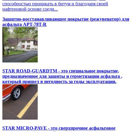
способностью проникать в битум и благодаря своей
нафтеновой основе соеди...
Защитно-восстанавливающее покрытие (режувенатор) для
асфальта APT-78T-R
STAR ROAD-GUARDTM - это специальное покрытие,
предназначенное для защиты и герметизации асфальта ,
который пришел в негодность за годы эксплуатации.
STAR MICRO-PAVE - это сверхпрочное асфальтовое