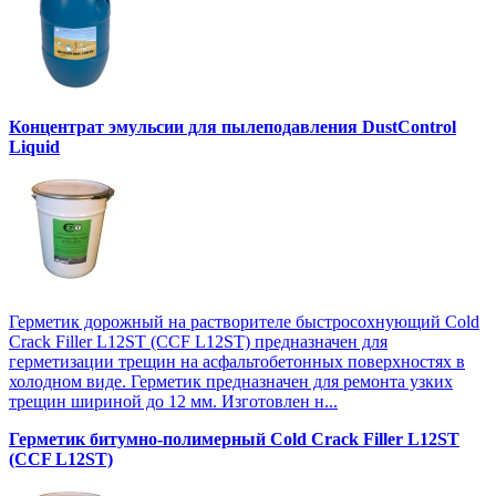
Концентрат эмульсии для пылеподавления DustControl
Liquid
Герметик дорожный на растворителе быстросохнующий Cold
Crack Filler L12SТ (CCF L12SТ) предназначен для
герметизации трещин на асфальтобетонных поверхностях в
холодном виде. Герметик предназначен для ремонта узких
трещин шириной до 12 мм. Изготовлен н...
Герметик битумно-полимерный Cold Crack Filler L12SТ
(CCF L12SТ)