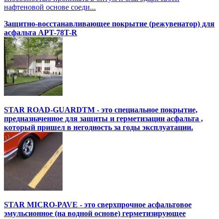
нафтеновой основе соеди...
Защитно-восстанавливающее покрытие (режувенатор) для
асфальта APT-78T-R
STAR ROAD-GUARDTM - это специальное покрытие,
предназначенное для защиты и герметизации асфальта ,
который пришел в негодность за годы эксплуатации.
STAR MICRO-PAVE - это сверхпрочное асфальтовое
эмульсионное (на водной основе) герметизирующее