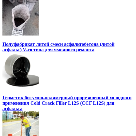
Полуфабрикат литой смеси асфальтобетона (литой
асфальт) V-го типа для ямочного ремонта
Герметик битумно-полимерный прорезиненный холодного
применения Cold Crack Filler L12S (ССF L12S) для
асфальта