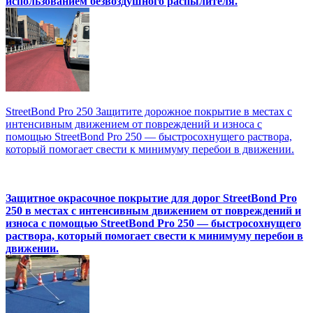
использованием безвоздушного распылителя.
StreetBond Pro 250 Защитите дорожное покрытие в местах с
интенсивным движением от повреждений и износа с
помощью StreetBond Pro 250 — быстросохнущего раствора,
который помогает свести к минимуму перебои в движении.
Защитное окрасочное покрытие для дорог StreetBond Pro
250 в местах с интенсивным движением от повреждений и
износа с помощью StreetBond Pro 250 — быстросохнущего
раствора, который помогает свести к минимуму перебои в
движении.