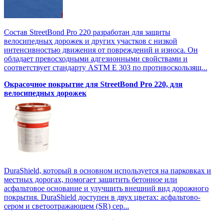
Состав StreetBond Pro 220 разработан для защиты
велосипедных дорожек и других участков с низкой
интенсивностью движения от повреждений и износа. Он
обладает превосходными адгезионными свойствами и
соответствует стандарту ASTM E 303 по противоскользящ...
Окрасочное покрытие для StreetBond Pro 220, для
велосипедных дорожек
DuraShield, который в основном используется на парковках и
местных дорогах, помогает защитить бетонное или
асфальтовое основание и улучшить внешний вид дорожного
покрытия. DuraShield доступен в двух цветах: асфальтово-
сером и светоотражающем (SR) сер...