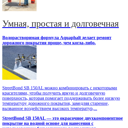
Умная, простая и долговечная
Водорастворимая формула Aquaphalt делает ремонт
дорожного покрытия проще, чем когда-либо.
StreetBond SB 150AL можно комбинировать с некоторыми
красителями, чтобы получить яркую и долговечную
поверхность, которая помогает поддерживать более низкую
температуру дорожного покрытия, замедляя старение,
вызванное воздействием высоких температур,...
StreetBond SB 150AL — это окрасочное двухкомпонентное
покрытие на водной основе для нанесения с