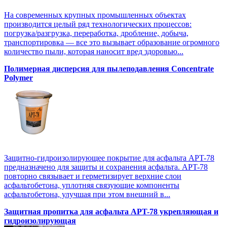
На современных крупных промышленных объектах
производится целый ряд технологических процессов:
погрузка/разгрузка, переработка, дробление, добыча,
транспортировка — все это вызывает образование огромного
количество пыли, которая наносит вред здоровью...
Полимерная дисперсия для пылеподавления Concentrate
Polymer
Защитно-гидроизолирующее покрытие для асфальта APT-78
предназначено для защиты и сохранения асфальта. APT-78
повторно связывает и герметизирует верхние слои
асфальтобетона, уплотняя связующие компоненты
асфальтобетона, улучшая при этом внешний в...
Защитная пропитка для асфальта APT-78 укрепляющая и
гидроизолирующая