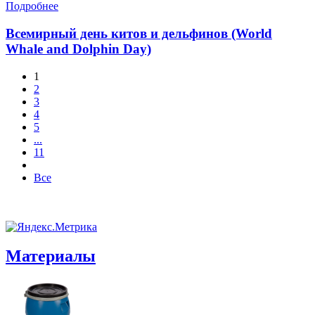
Подробнее
Всемирный день китов и дельфинов (World
Whale and Dolphin Day)
1
2
3
4
5
...
11
Все
Материалы