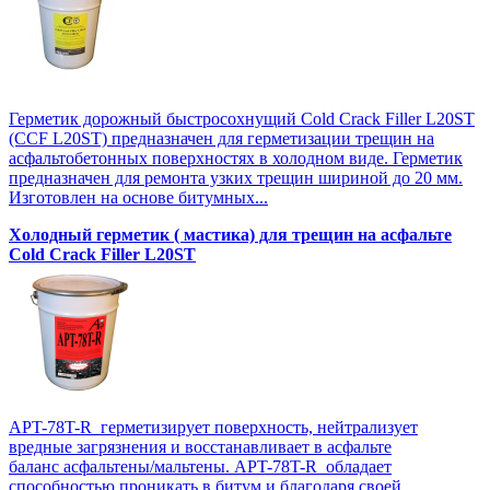
Герметик дорожный быстросохнущий Cold Crack Filler L20SТ
(CCF L20SТ) предназначен для герметизации трещин на
асфальтобетонных поверхностях в холодном виде. Герметик
предназначен для ремонта узких трещин шириной до 20 мм.
Изготовлен на основе битумных...
Холодный герметик ( мастика) для трещин на асфальте
Cold Crack Filler L20SТ
APT-78T-R герметизирует поверхность, нейтрализует
вредные загрязнения и восстанавливает в асфальте
баланс асфальтены/мальтены. APT-78T-R обладает
способностью проникать в битум и благодаря своей