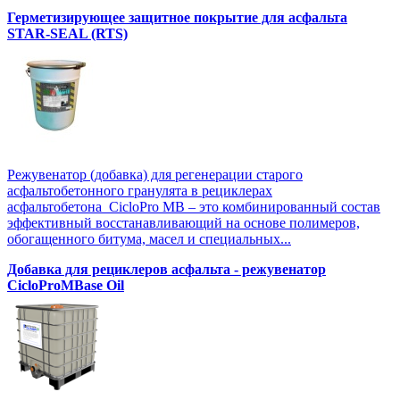
Герметизирующее защитное покрытие для асфальта
STAR-SEAL (RTS)
Режувенатор (добавка) для регенерации старого
асфальтобетонного гранулята в рециклерах
асфальтобетона CicloPro MB – это комбинированный состав
эффективный восстанавливающий на основе полимеров,
обогащенного битума, масел и специальных...
Добавка для рециклеров асфальта - режувенатор
CicloProMBase Oil