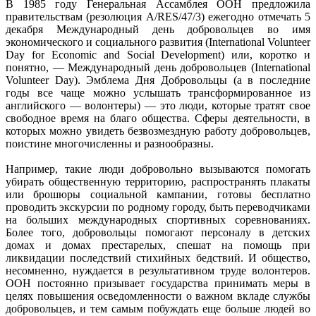
В 1985 году Генеральная Ассамблея ООН предложила
правительствам (резолюция A/RES/47/3) ежегодно отмечать 5
декабря Международный день добровольцев во имя
экономического и социального развития (International Volunteer
Day for Economic and Social Development) или, коротко и
понятно, — Международный день добровольцев (International
Volunteer Day). Эмблема Дня Добровольцы (а в последние
годы все чаще можно услышать трансформированное из
английского — волонтеры) — это люди, которые тратят свое
свободное время на благо общества. Сферы деятельности, в
которых можно увидеть безвозмездную работу добровольцев,
поистине многочисленны и разнообразны.
Например, такие люди добровольно вызываются помогать
убирать общественную территорию, распространять плакаты
или брошюры социальной кампании, готовы бесплатно
проводить экскурсии по родному городу, быть переводчиками
на больших международных спортивных соревнованиях.
Более того, добровольцы помогают персоналу в детских
домах и домах престарелых, спешат на помощь при
ликвидации последствий стихийных бедствий. И общество,
несомненно, нуждается в результативном труде волонтеров.
ООН постоянно призывает государства принимать меры в
целях повышения осведомленности о важном вкладе службы
добровольцев, и тем самым побуждать еще больше людей во