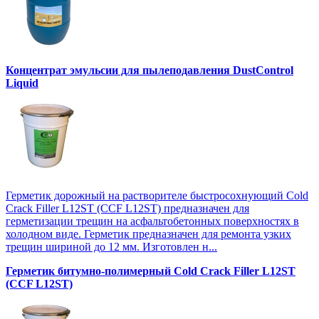
Концентрат эмульсии для пылеподавления DustControl
Liquid
Герметик дорожный на растворителе быстросохнующий Cold
Crack Filler L12SТ (CCF L12SТ) предназначен для
герметизации трещин на асфальтобетонных поверхностях в
холодном виде. Герметик предназначен для ремонта узких
трещин шириной до 12 мм. Изготовлен н...
Герметик битумно-полимерный Cold Crack Filler L12SТ
(CCF L12SТ)