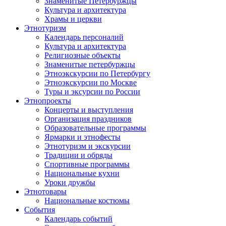
Знаменитые Петербуржцы
Культура и архитектура
Храмы и церкви
Этнотуризм
Календарь персоналий
Культура и архитектура
Религиозные объекты
Знаменитые петербуржцы
Этноэкскурсии по Петербургу
Этноэкскурсии по Москве
Туры и эксурсии по России
Этнопроекты
Концерты и выступления
Организация праздников
Образовательные программы
Ярмарки и этнофесты
Этнотуризм и экскурсии
Традиции и обряды
Спортивные программы
Национальные кухни
Уроки дружбы
Этнотовары
Национальные костюмы
События
Календарь событий