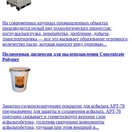
На современных крупных промышленных объектах
производится целый ряд технологических процессов:
погрузка/разгрузка, переработка, дробление, добыча,
транспортировка — все это вызывает образование огромного
количество пыли, которая наносит вред здоровью...
Полимерная дисперсия для пылеподавления Concentrate
Polymer
Защитно-гидроизолирующее покрытие для асфальта APT-78
предназначено для защиты и сохранения асфальта. APT-78
повторно связывает и герметизирует верхние слои
асфальтобетона, уплотняя связующие компоненты
асфальтобетона, улучшая при этом внешний в...