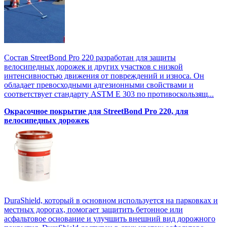
Состав StreetBond Pro 220 разработан для защиты
велосипедных дорожек и других участков с низкой
интенсивностью движения от повреждений и износа. Он
обладает превосходными адгезионными свойствами и
соответствует стандарту ASTM E 303 по противоскользящ...
Окрасочное покрытие для StreetBond Pro 220, для
велосипедных дорожек
DuraShield, который в основном используется на парковках и
местных дорогах, помогает защитить бетонное или
асфальтовое основание и улучшить внешний вид дорожного