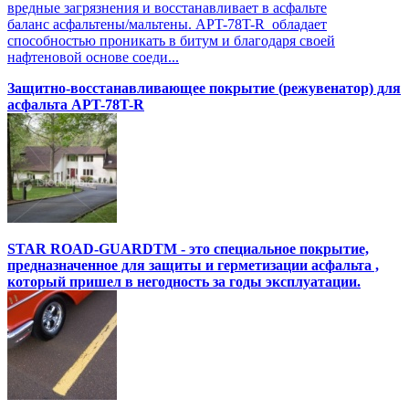
вредные загрязнения и восстанавливает в асфальте
баланс асфальтены/мальтены. APT-78T-R обладает
способностью проникать в битум и благодаря своей
нафтеновой основе соеди...
Защитно-восстанавливающее покрытие (режувенатор) для
асфальта APT-78T-R
STAR ROAD-GUARDTM - это специальное покрытие,
предназначенное для защиты и герметизации асфальта ,
который пришел в негодность за годы эксплуатации.