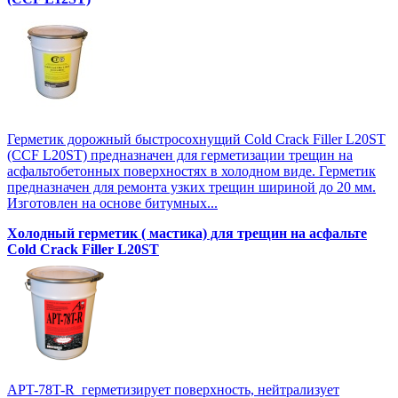
Герметик дорожный быстросохнущий Cold Crack Filler L20SТ
(CCF L20SТ) предназначен для герметизации трещин на
асфальтобетонных поверхностях в холодном виде. Герметик
предназначен для ремонта узких трещин шириной до 20 мм.
Изготовлен на основе битумных...
Холодный герметик ( мастика) для трещин на асфальте
Cold Crack Filler L20SТ
APT-78T-R герметизирует поверхность, нейтрализует