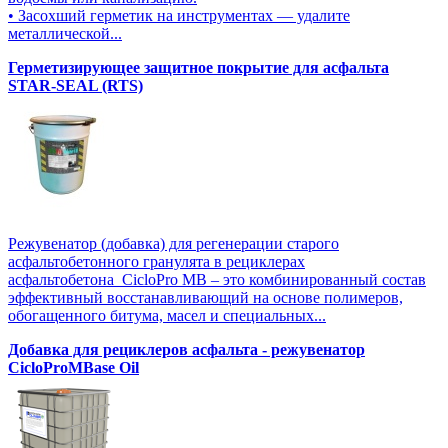
• Засохший герметик на инструментах — удалите
металлической...
Герметизирующее защитное покрытие для асфальта
STAR-SEAL (RTS)
Режувенатор (добавка) для регенерации старого
асфальтобетонного гранулята в рециклерах
асфальтобетона CicloPro MB – это комбинированный состав
эффективный восстанавливающий на основе полимеров,
обогащенного битума, масел и специальных...
Добавка для рециклеров асфальта - режувенатор
CicloProMBase Oil