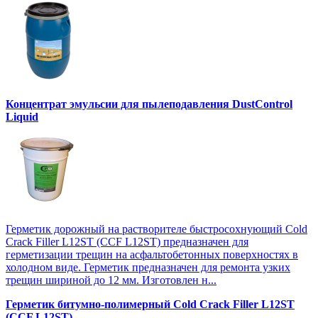
Концентрат эмульсии для пылеподавления DustControl
Liquid
Герметик дорожный на растворителе быстросохнующий Cold
Crack Filler L12SТ (CCF L12SТ) предназначен для
герметизации трещин на асфальтобетонных поверхностях в
холодном виде. Герметик предназначен для ремонта узких
трещин шириной до 12 мм. Изготовлен н...
Герметик битумно-полимерный Cold Crack Filler L12SТ
(CCF L12SТ)