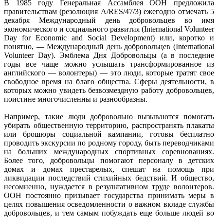
В 1985 году Генеральная Ассамблея ООН предложила
правительствам (резолюция A/RES/47/3) ежегодно отмечать 5
декабря Международный день добровольцев во имя
экономического и социального развития (International Volunteer
Day for Economic and Social Development) или, коротко и
понятно, — Международный день добровольцев (International
Volunteer Day). Эмблема Дня Добровольцы (а в последние
годы все чаще можно услышать трансформированное из
английского — волонтеры) — это люди, которые тратят свое
свободное время на благо общества. Сферы деятельности, в
которых можно увидеть безвозмездную работу добровольцев,
поистине многочисленны и разнообразны.
Например, такие люди добровольно вызываются помогать
убирать общественную территорию, распространять плакаты
или брошюры социальной кампании, готовы бесплатно
проводить экскурсии по родному городу, быть переводчиками
на больших международных спортивных соревнованиях.
Более того, добровольцы помогают персоналу в детских
домах и домах престарелых, спешат на помощь при
ликвидации последствий стихийных бедствий. И общество,
несомненно, нуждается в результативном труде волонтеров.
ООН постоянно призывает государства принимать меры в
целях повышения осведомленности о важном вкладе службы
добровольцев, и тем самым побуждать еще больше людей во