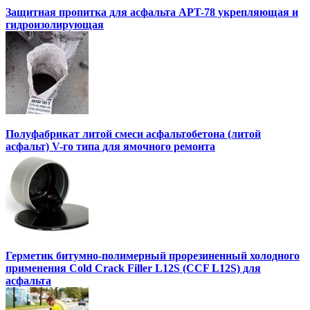
Защитная пропитка для асфальта APT-78 укрепляющая и
гидроизолирующая
Полуфабрикат литой смеси асфальтобетона (литой
асфальт) V-го типа для ямочного ремонта
Герметик битумно-полимерный прорезиненный холодного
применения Cold Crack Filler L12S (ССF L12S) для
асфальта