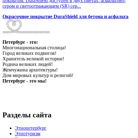
покрытия. DuraShield доступен в двух цветах: асфальтово-
сером и светоотражающем (SR) сер...
Окрасочное покрытие DuraShield для бетона и асфальта
Петербург - это:
Многонациональная столица!
Город великих подвигов!
Хранитель великой истории!
Родина великих людей!
Жемчужина архитектуры!
Дом мировых культур и религий!
Петербург - это мы!
Разделы сайта
Этнопетербург
Этнотуризм