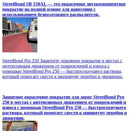
StreetBond SB 150AL — это окрасочное двухкомпонентное
покрытие на водной основе для нанесения с
использованием безвоздушного распылителя.
StreetBond Pro 250 Защитите дорожное покрытие в местах с
интенсивным движением от повреждений и износа с
помощью StreetBond Pro 250 — быстросохнущего раствора,
который помогает свести к минимуму перебои в движении.
Защитное окрасочное покрытие для дорог StreetBond Pro
250 в местах с интенсивным движением от повреждений и
износа с помощью StreetBond Pro 250 — быстросохнущего
раствора, который помогает свести к минимуму перебои в
движении.