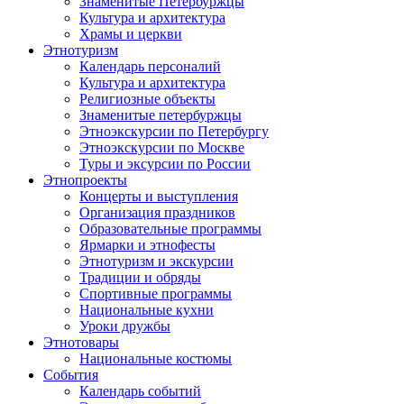
Знаменитые Петербуржцы
Культура и архитектура
Храмы и церкви
Этнотуризм
Календарь персоналий
Культура и архитектура
Религиозные объекты
Знаменитые петербуржцы
Этноэкскурсии по Петербургу
Этноэкскурсии по Москве
Туры и эксурсии по России
Этнопроекты
Концерты и выступления
Организация праздников
Образовательные программы
Ярмарки и этнофесты
Этнотуризм и экскурсии
Традиции и обряды
Спортивные программы
Национальные кухни
Уроки дружбы
Этнотовары
Национальные костюмы
События
Календарь событий