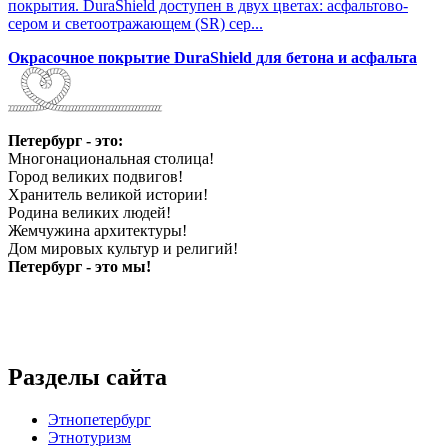
покрытия. DuraShield доступен в двух цветах: асфальтово-
сером и светоотражающем (SR) сер...
Окрасочное покрытие DuraShield для бетона и асфальта
Петербург - это:
Многонациональная столица!
Город великих подвигов!
Хранитель великой истории!
Родина великих людей!
Жемчужина архитектуры!
Дом мировых культур и религий!
Петербург - это мы!
Разделы сайта
Этнопетербург
Этнотуризм