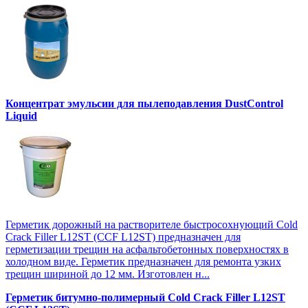
Концентрат эмульсии для пылеподавления DustControl
Liquid
Герметик дорожный на растворителе быстросохнующий Cold
Crack Filler L12SТ (CCF L12SТ) предназначен для
герметизации трещин на асфальтобетонных поверхностях в
холодном виде. Герметик предназначен для ремонта узких
трещин шириной до 12 мм. Изготовлен н...
Герметик битумно-полимерный Cold Crack Filler L12SТ