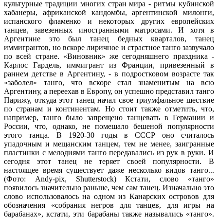
культурные традиции многих стран мира - ритмы кубинской
хабанеры, африканской кандомбы, аргентинской милонги,
испанского фламенко и некоторых других европейских
танцев, завезенных иностранными матросами. И хотя в
Аргентине это был танец бедных кварталов, танец
иммигрантов, но вскоре лиричное и страстное танго зазвучало
по всей стране. «Виновник» же сегодняшнего праздника -
Карлос Гардель, иммигрант из Франции, привезенный в
раннем детстве в Аргентину, - в подростковом возрасте так
«заболел» танго, что вскоре стал знаменитым на всю
Аргентину, а переехав в Европу, он успешно представил танго
Парижу, откуда этот танец начал свое триумфальное шествие
по странам и континентам. Но стоит также отметить, что,
например, танго было запрещено танцевать в Германии и
России, что, однако, не помешало бешеной популярности
этого танца. В 1920-30 годы в СССР оно считалось
упадочным и мещанским танцем, тем не менее, заигранные
пластинки с мелодиями танго передавались из рук в руки. И
сегодня этот танец не теряет своей популярности. В
настоящее время существует даже несколько видов танго...
(Фото: Andy-pix, Shutterstock) Кстати, слово «танго»
появилось значительно раньше, чем сам танец. Изначально это
слово использовалось на одном из Канарских островов для
обозначения «собрания негров для танцев, для игры на
барабанах», кстати, эти барабаны также назывались «танго».