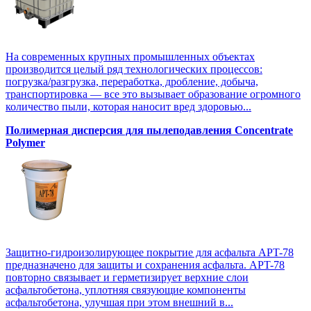
На современных крупных промышленных объектах
производится целый ряд технологических процессов:
погрузка/разгрузка, переработка, дробление, добыча,
транспортировка — все это вызывает образование огромного
количество пыли, которая наносит вред здоровью...
Полимерная дисперсия для пылеподавления Concentrate
Polymer
Защитно-гидроизолирующее покрытие для асфальта APT-78
предназначено для защиты и сохранения асфальта. APT-78
повторно связывает и герметизирует верхние слои
асфальтобетона, уплотняя связующие компоненты
асфальтобетона, улучшая при этом внешний в...