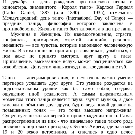
11 декабря, в день рождения аргентинского певца и
киноактера, знаменитого «Короля танго» Карлоса Гарделя
(Carlos Gardel, 1887 (или 1890) — 1935), отмечается
Международный день танго (International Day of Tango) —
праздник танца, философия которого заключена в
противоборстве. Жизнь в танго бьет ключом, а в центре танца
— Мужчина и Женщина. Их взаимоотношения, страсти,
конфликты, примирения, «третий лишний», ревность,
ненависть — все чувства, которые наполняют человеческую
жизнь. В этом танце не принято разговаривать, улыбаться, в
нем даже не принято смотреть друг другу в глаза.
Приглашение, высказанное вслух, может расцениваться как
оскорбление. Допустим лишь взгляд и легкое движение губ.
Танго — танец-импровизация, в нем очень важно умение
партнеров услышать друг друга. Это умение рождается на
подсознательном уровне как бы само собой, создавая
ощущение иной реальности. А самым выразительным
моментом этого танца является пауза: звучит музыка, а двое
замерли в объятиях друг друга, будто ведя немой диалог на
повышенных тонах — это точка высшего напряжения.
Существует несколько версий о происхождении танго. Самая
распространенная из них - что изначально танец такого рода
появился в портовых пригородах Буэнос-Айреса, где на стыке
19 и 20 веков встретились и сплелись в одно целое