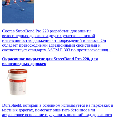
Состав StreetBond Pro 220 разработан для защиты
велосипедных дорожек и других участков с низкой
интенсивностью движения от повреждений и износа. Он
обладает превосходными адгезионными свойствами и
соответствует стандарту ASTM E 303 по противоскользящ...
Окрасочное покрытие для StreetBond Pro 220, для
велосипедных дорожек
DuraShield, который в основном используется на парковках и
местных дорогах, помогает защитить бетонное или
асфальтовое основание и улучшить внешний вид дорожного