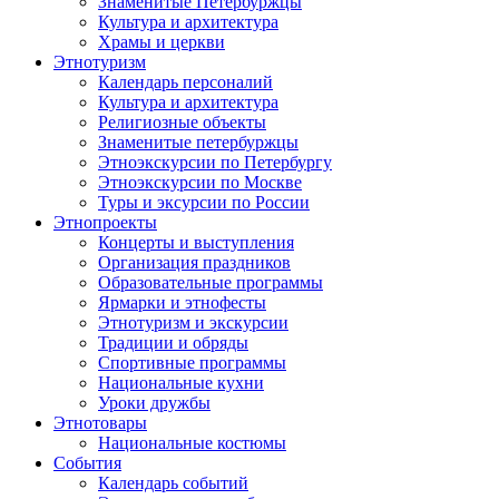
Знаменитые Петербуржцы
Культура и архитектура
Храмы и церкви
Этнотуризм
Календарь персоналий
Культура и архитектура
Религиозные объекты
Знаменитые петербуржцы
Этноэкскурсии по Петербургу
Этноэкскурсии по Москве
Туры и эксурсии по России
Этнопроекты
Концерты и выступления
Организация праздников
Образовательные программы
Ярмарки и этнофесты
Этнотуризм и экскурсии
Традиции и обряды
Спортивные программы
Национальные кухни
Уроки дружбы
Этнотовары
Национальные костюмы
События
Календарь событий