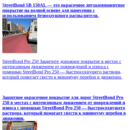
StreetBond SB 150AL — это окрасочное двухкомпонентное
покрытие на водной основе для нанесения с
использованием безвоздушного распылителя.
StreetBond Pro 250 Защитите дорожное покрытие в местах с
интенсивным движением от повреждений и износа с
помощью StreetBond Pro 250 — быстросохнущего раствора,
который помогает свести к минимуму перебои в движении.
Защитное окрасочное покрытие для дорог StreetBond Pro
250 в местах с интенсивным движением от повреждений и
износа с помощью StreetBond Pro 250 — быстросохнущего
раствора, который помогает свести к минимуму перебои в
движении.