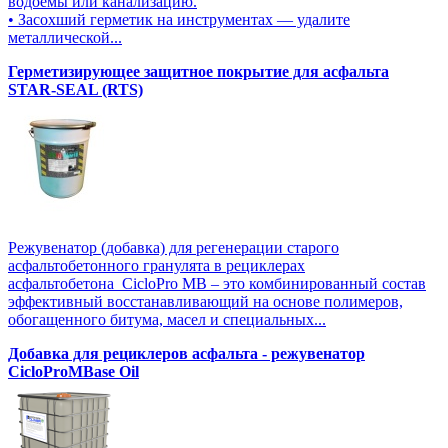
водоемы или канализацию.
• Засохший герметик на инструментах — удалите
металлической...
Герметизирующее защитное покрытие для асфальта
STAR-SEAL (RTS)
Режувенатор (добавка) для регенерации старого
асфальтобетонного гранулята в рециклерах
асфальтобетона CicloPro MB – это комбинированный состав
эффективный восстанавливающий на основе полимеров,
обогащенного битума, масел и специальных...
Добавка для рециклеров асфальта - режувенатор
CicloProMBase Oil