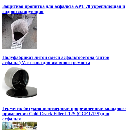
Защитная пропитка для асфальта APT-78 укрепляющая и
гидроизолирующая
Полуфабрикат литой смеси асфальтобетона (литой
асфальт) V-го типа для ямочного ремонта
Герметик битумно-полимерный прорезиненный холодного
применения Cold Crack Filler L12S (ССF L12S) для
асфальта