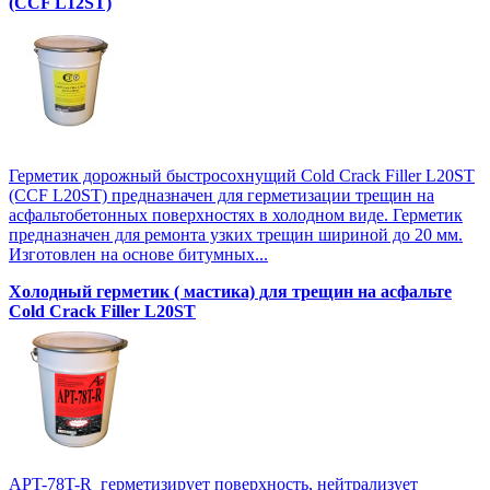
(CCF L12SТ)
Герметик дорожный быстросохнущий Cold Crack Filler L20SТ
(CCF L20SТ) предназначен для герметизации трещин на
асфальтобетонных поверхностях в холодном виде. Герметик
предназначен для ремонта узких трещин шириной до 20 мм.
Изготовлен на основе битумных...
Холодный герметик ( мастика) для трещин на асфальте
Cold Crack Filler L20SТ
APT-78T-R герметизирует поверхность, нейтрализует