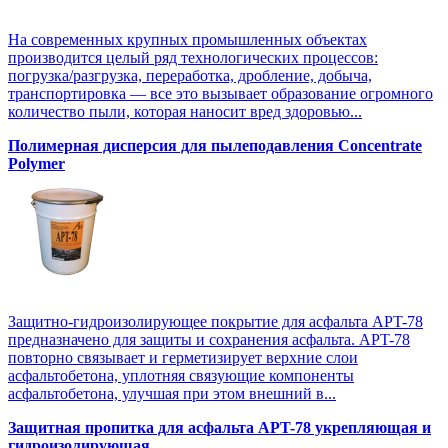
На современных крупных промышленных объектах
производится целый ряд технологических процессов:
погрузка/разгрузка, переработка, дробление, добыча,
транспортировка — все это вызывает образование огромного
количество пыли, которая наносит вред здоровью...
Полимерная дисперсия для пылеподавления Concentrate
Polymer
Защитно-гидроизолирующее покрытие для асфальта APT-78
предназначено для защиты и сохранения асфальта. APT-78
повторно связывает и герметизирует верхние слои
асфальтобетона, уплотняя связующие компоненты
асфальтобетона, улучшая при этом внешний в...
Защитная пропитка для асфальта APT-78 укрепляющая и
гидроизолирующая