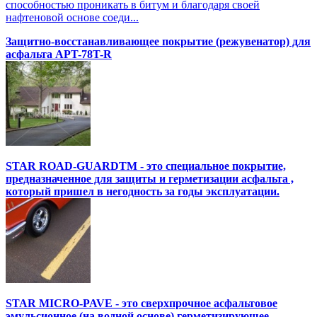
способностью проникать в битум и благодаря своей
нафтеновой основе соеди...
Защитно-восстанавливающее покрытие (режувенатор) для
асфальта APT-78T-R
STAR ROAD-GUARDTM - это специальное покрытие,
предназначенное для защиты и герметизации асфальта ,
который пришел в негодность за годы эксплуатации.
STAR MICRO-PAVE - это сверхпрочное асфальтовое
эмульсионное (на водной основе) герметизирующее