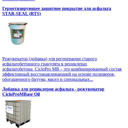
Герметизирующее защитное покрытие для асфальта
STAR-SEAL (RTS)
Режувенатор (добавка) для регенерации старого
асфальтобетонного гранулята в рециклерах
асфальтобетона CicloPro MB – это комбинированный состав
эффективный восстанавливающий на основе полимеров,
обогащенного битума, масел и специальных...
Добавка для рециклеров асфальта - режувенатор
CicloProMBase Oil