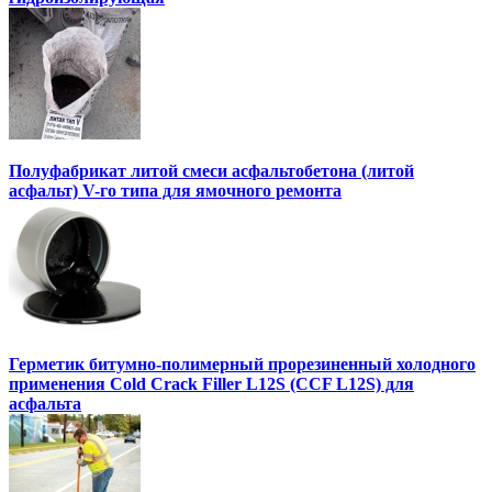
Полуфабрикат литой смеси асфальтобетона (литой
асфальт) V-го типа для ямочного ремонта
Герметик битумно-полимерный прорезиненный холодного
применения Cold Crack Filler L12S (ССF L12S) для
асфальта