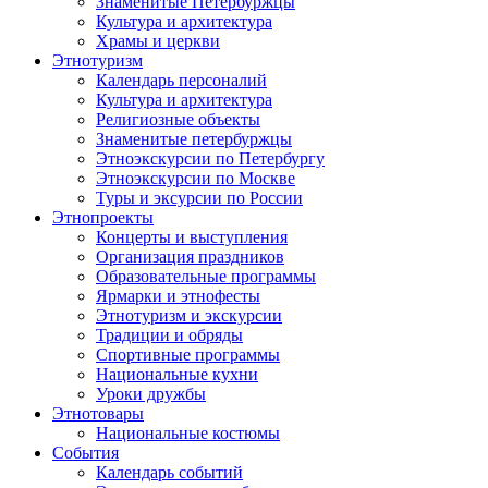
Знаменитые Петербуржцы
Культура и архитектура
Храмы и церкви
Этнотуризм
Календарь персоналий
Культура и архитектура
Религиозные объекты
Знаменитые петербуржцы
Этноэкскурсии по Петербургу
Этноэкскурсии по Москве
Туры и эксурсии по России
Этнопроекты
Концерты и выступления
Организация праздников
Образовательные программы
Ярмарки и этнофесты
Этнотуризм и экскурсии
Традиции и обряды
Спортивные программы
Национальные кухни
Уроки дружбы
Этнотовары
Национальные костюмы
События
Календарь событий