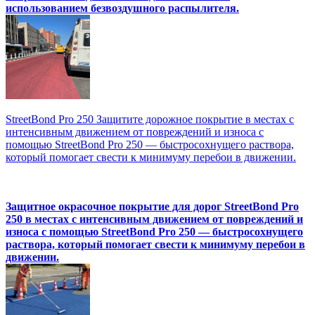
использованием безвоздушного распылителя.
StreetBond Pro 250 Защитите дорожное покрытие в местах с
интенсивным движением от повреждений и износа с
помощью StreetBond Pro 250 — быстросохнущего раствора,
который помогает свести к минимуму перебои в движении.
Защитное окрасочное покрытие для дорог StreetBond Pro
250 в местах с интенсивным движением от повреждений и
износа с помощью StreetBond Pro 250 — быстросохнущего
раствора, который помогает свести к минимуму перебои в
движении.