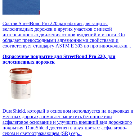
Состав StreetBond Pro 220 разработан для защиты
велосипедных дорожек и других участков с низкой
интенсивностью движения от повреждений и износа. Он
обладает превосходными адгезионными свойствами и
соответствует стандарту ASTM E 303 по противоскользящ...
Окрасочное покрытие для StreetBond Pro 220, для
велосипедных дорожек
DuraShield, который в основном используется на парковках и
местных дорогах, помогает защитить бетонное или
асфальтовое основание и улучшить внешний вид дорожного
покрытия. DuraShield доступен в двух цветах: асфальтово-
сером и светоотражающем (SR) сер...