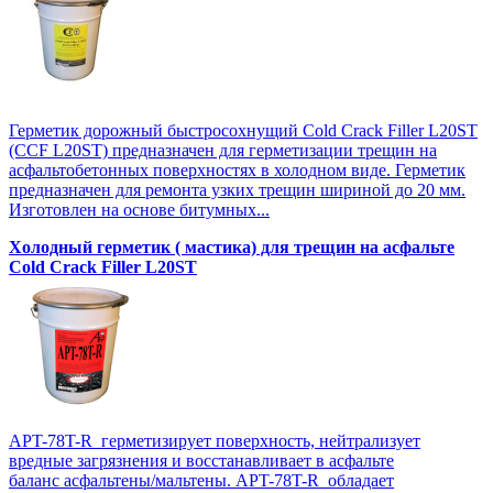
Герметик дорожный быстросохнущий Cold Crack Filler L20SТ
(CCF L20SТ) предназначен для герметизации трещин на
асфальтобетонных поверхностях в холодном виде. Герметик
предназначен для ремонта узких трещин шириной до 20 мм.
Изготовлен на основе битумных...
Холодный герметик ( мастика) для трещин на асфальте
Cold Crack Filler L20SТ
APT-78T-R герметизирует поверхность, нейтрализует
вредные загрязнения и восстанавливает в асфальте
баланс асфальтены/мальтены. APT-78T-R обладает