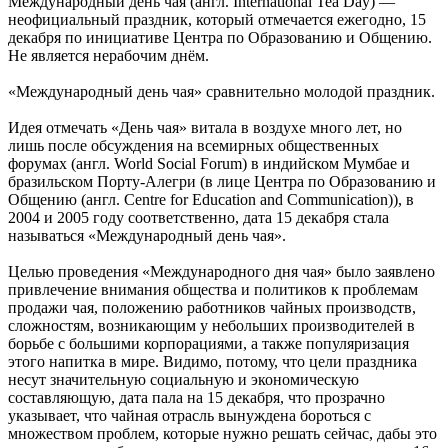
Международный день чая (англ. International Tea Day) —
неофициальный праздник, который отмечается ежегодно, 15
декабря по инициативе Центра по Образованию и Общению.
Не является нерабочим днём.
«Международный день чая» сравнительно молодой праздник.
Идея отмечать «День чая» витала в воздухе много лет, но
лишь после обсуждения на всемирных общественных
форумах (англ. World Social Forum) в индийском Мумбае и
бразильском Порту-Алегри (в лице Центра по Образованию и
Общению (англ. Centre for Education and Communication)), в
2004 и 2005 году соответственно, дата 15 декабря стала
называться «Международный день чая».
Целью проведения «Международного дня чая» было заявлено
привлечение внимания общества и политиков к проблемам
продажи чая, положению работников чайных производств,
сложностям, возникающим у небольших производителей в
борьбе с большими корпорациями, а также популяризация
этого напитка в мире. Видимо, потому, что цели праздника
несут значительную социальную и экономическую
составляющую, дата пала на 15 декабря, что прозрачно
указывает, что чайная отрасль вынуждена бороться с
множеством проблем, которые нужно решать сейчас, дабы это