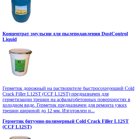
Концентрат эмульсии для пылеподавления DustControl
Liquid
Герметик дорожный на растворителе быстросохнующий Cold
Crack Filler L12SТ (CCF L12SТ) предназначен для
герметизации трещин на асфальтобетонных поверхностях в
холодном виде. Герметик предназначен для ремонта узких
трещин шириной до 12 мм. Изготовлен н...
Герметик битумно-полимерный Cold Crack Filler L12SТ
(CCF L12SТ)