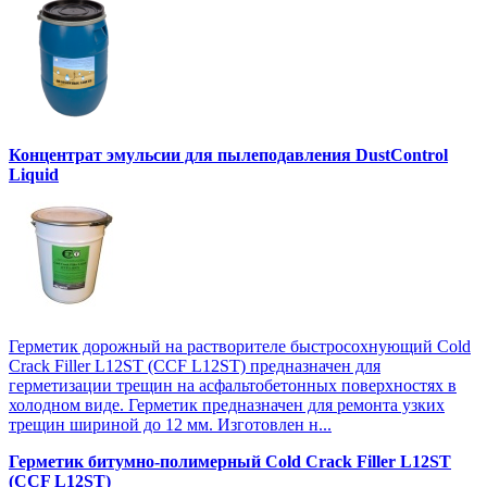
Концентрат эмульсии для пылеподавления DustControl
Liquid
Герметик дорожный на растворителе быстросохнующий Cold
Crack Filler L12SТ (CCF L12SТ) предназначен для
герметизации трещин на асфальтобетонных поверхностях в
холодном виде. Герметик предназначен для ремонта узких
трещин шириной до 12 мм. Изготовлен н...
Герметик битумно-полимерный Cold Crack Filler L12SТ
(CCF L12SТ)