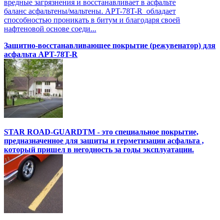
вредные загрязнения и восстанавливает в асфальте
баланс асфальтены/мальтены. APT-78T-R обладает
способностью проникать в битум и благодаря своей
нафтеновой основе соеди...
Защитно-восстанавливающее покрытие (режувенатор) для
асфальта APT-78T-R
STAR ROAD-GUARDTM - это специальное покрытие,
предназначенное для защиты и герметизации асфальта ,
который пришел в негодность за годы эксплуатации.