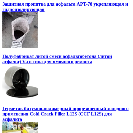
Защитная пропитка для асфальта APT-78 укрепляющая и
гидроизолирующая
Полуфабрикат литой смеси асфальтобетона (литой
асфальт) V-го типа для ямочного ремонта
Герметик битумно-полимерный прорезиненный холодного
применения Cold Crack Filler L12S (ССF L12S) для
асфальта