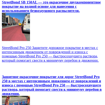
StreetBond SB 150AL — это окрасочное двухкомпонентное
покрытие на водной основе для нанесения с
использованием безвоздушного распылителя.
StreetBond Pro 250 Защитите дорожное покрытие в местах с
интенсивным движением от повреждений и износа с
помощью StreetBond Pro 250 — быстросохнущего раствора,
который помогает свести к минимуму перебои в движении.
Защитное окрасочное покрытие для дорог StreetBond Pro
250 в местах с интенсивным движением от повреждений и
износа с помощью StreetBond Pro 250 — быстросохнущего
раствора, который помогает свести к минимуму перебои в
движении.