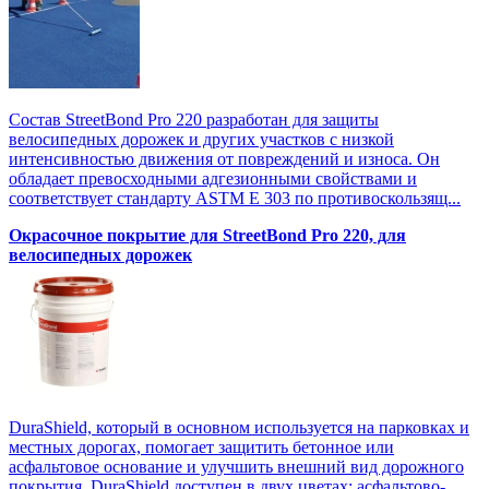
Состав StreetBond Pro 220 разработан для защиты
велосипедных дорожек и других участков с низкой
интенсивностью движения от повреждений и износа. Он
обладает превосходными адгезионными свойствами и
соответствует стандарту ASTM E 303 по противоскользящ...
Окрасочное покрытие для StreetBond Pro 220, для
велосипедных дорожек
DuraShield, который в основном используется на парковках и
местных дорогах, помогает защитить бетонное или
асфальтовое основание и улучшить внешний вид дорожного
покрытия. DuraShield доступен в двух цветах: асфальтово-