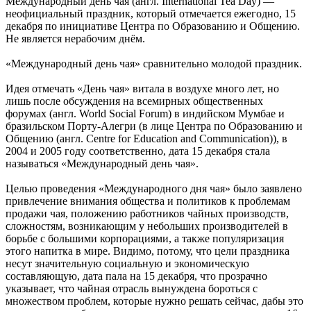
Международный день чая (англ. International Tea Day) —
неофициальный праздник, который отмечается ежегодно, 15
декабря по инициативе Центра по Образованию и Общению.
Не является нерабочим днём.
«Международный день чая» сравнительно молодой праздник.
Идея отмечать «День чая» витала в воздухе много лет, но
лишь после обсуждения на всемирных общественных
форумах (англ. World Social Forum) в индийском Мумбае и
бразильском Порту-Алегри (в лице Центра по Образованию и
Общению (англ. Centre for Education and Communication)), в
2004 и 2005 году соответственно, дата 15 декабря стала
называться «Международный день чая».
Целью проведения «Международного дня чая» было заявлено
привлечение внимания общества и политиков к проблемам
продажи чая, положению работников чайных производств,
сложностям, возникающим у небольших производителей в
борьбе с большими корпорациями, а также популяризация
этого напитка в мире. Видимо, потому, что цели праздника
несут значительную социальную и экономическую
составляющую, дата пала на 15 декабря, что прозрачно
указывает, что чайная отрасль вынуждена бороться с
множеством проблем, которые нужно решать сейчас, дабы это