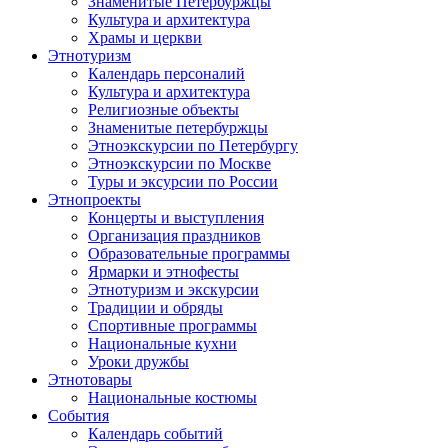
Знаменитые Петербуржцы
Культура и архитектура
Храмы и церкви
Этнотуризм
Календарь персоналий
Культура и архитектура
Религиозные объекты
Знаменитые петербуржцы
Этноэкскурсии по Петербургу
Этноэкскурсии по Москве
Туры и эксурсии по России
Этнопроекты
Концерты и выступления
Организация праздников
Образовательные программы
Ярмарки и этнофесты
Этнотуризм и экскурсии
Традиции и обряды
Спортивные программы
Национальные кухни
Уроки дружбы
Этнотовары
Национальные костюмы
События
Календарь событий