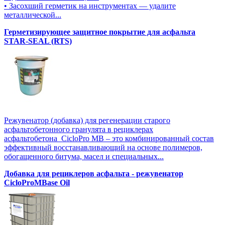
• Засохший герметик на инструментах — удалите
металлической...
Герметизирующее защитное покрытие для асфальта
STAR-SEAL (RTS)
Режувенатор (добавка) для регенерации старого
асфальтобетонного гранулята в рециклерах
асфальтобетона CicloPro MB – это комбинированный состав
эффективный восстанавливающий на основе полимеров,
обогащенного битума, масел и специальных...
Добавка для рециклеров асфальта - режувенатор
CicloProMBase Oil