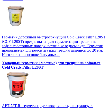
Герметик дорожный быстросохнущий Cold Crack Filler L20SТ
(CCF L20SТ) предназначен для герметизации трещин на
асфальтобетонных поверхностях в холодном виде. Герметик
предназначен для ремонта узких трещин шириной до 20 мм.
Изготовлен на основе битумных...
Холодный герметик ( мастика) для трещин на асфальте
Cold Crack Filler L20SТ
APT-78T-R герметизирует поверхность, нейтрализует