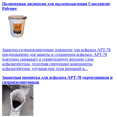
Полимерная дисперсия для пылеподавления Concentrate
Polymer
Защитно-гидроизолирующее покрытие для асфальта APT-78
предназначено для защиты и сохранения асфальта. APT-78
повторно связывает и герметизирует верхние слои
асфальтобетона, уплотняя связующие компоненты
асфальтобетона, улучшая при этом внешний в...
Защитная пропитка для асфальта APT-78 укрепляющая и
гидроизолирующая