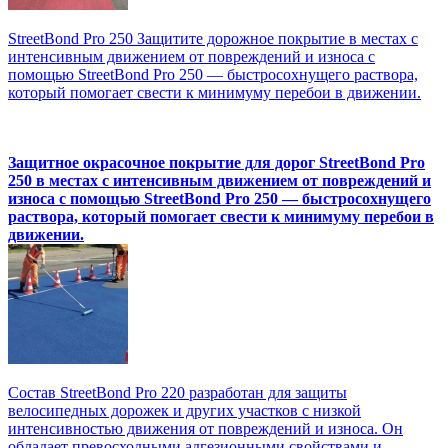
StreetBond Pro 250 Защитите дорожное покрытие в местах с
интенсивным движением от повреждений и износа с
помощью StreetBond Pro 250 — быстросохнущего раствора,
который помогает свести к минимуму перебои в движении.
Защитное окрасочное покрытие для дорог StreetBond Pro
250 в местах с интенсивным движением от повреждений и
износа с помощью StreetBond Pro 250 — быстросохнущего
раствора, который помогает свести к минимуму перебои в
движении.
Состав StreetBond Pro 220 разработан для защиты
велосипедных дорожек и других участков с низкой
интенсивностью движения от повреждений и износа. Он
обладает превосходными адгезионными свойствами и