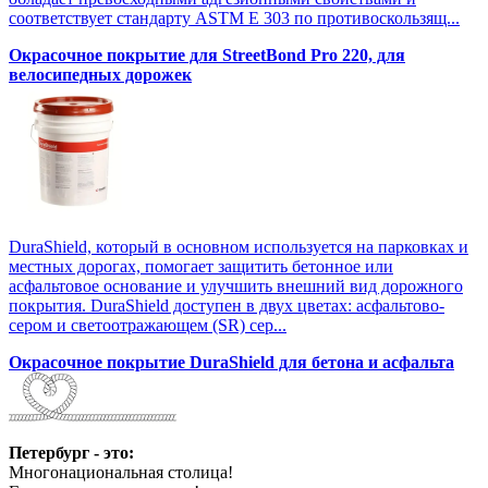
соответствует стандарту ASTM E 303 по противоскользящ...
Окрасочное покрытие для StreetBond Pro 220, для
велосипедных дорожек
DuraShield, который в основном используется на парковках и
местных дорогах, помогает защитить бетонное или
асфальтовое основание и улучшить внешний вид дорожного
покрытия. DuraShield доступен в двух цветах: асфальтово-
сером и светоотражающем (SR) сер...
Окрасочное покрытие DuraShield для бетона и асфальта
Петербург - это:
Многонациональная столица!