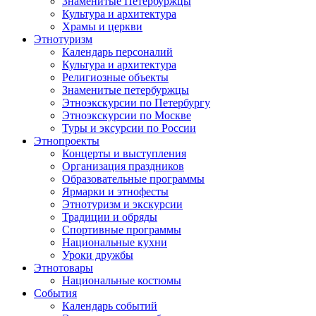
Знаменитые Петербуржцы
Культура и архитектура
Храмы и церкви
Этнотуризм
Календарь персоналий
Культура и архитектура
Религиозные объекты
Знаменитые петербуржцы
Этноэкскурсии по Петербургу
Этноэкскурсии по Москве
Туры и эксурсии по России
Этнопроекты
Концерты и выступления
Организация праздников
Образовательные программы
Ярмарки и этнофесты
Этнотуризм и экскурсии
Традиции и обряды
Спортивные программы
Национальные кухни
Уроки дружбы
Этнотовары
Национальные костюмы
События
Календарь событий