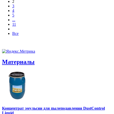
2
3
4
5
...
11
Все
Материалы
Концентрат эмульсии для пылеподавления DustControl
Liquid