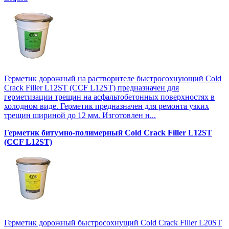
Герметик дорожный на растворителе быстросохнующий Cold
Crack Filler L12SТ (CCF L12SТ) предназначен для
герметизации трещин на асфальтобетонных поверхностях в
холодном виде. Герметик предназначен для ремонта узких
трещин шириной до 12 мм. Изготовлен н...
Герметик битумно-полимерный Cold Crack Filler L12SТ
(CCF L12SТ)
Герметик дорожный быстросохнущий Cold Crack Filler L20SТ