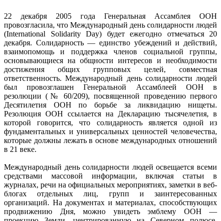
22 декабря 2005 года Генеральная Ассамблея ООН
провозгласила, что Международный день солидарности людей
(International Solidarity Day) будет ежегодно отмечаться 20
декабря. Солидарность — единство убеждений и действий,
взаимопомощь и поддержка членов социальной группы,
основывающиеся на общности интересов и необходимости
достижения общих групповых целей, совместная
ответственность. Международный день солидарности людей
был провозглашен Генеральной Ассамблеей ООН в
резолюции (№ 60/209), посвященной проведению первого
Десятилетия ООН по борьбе за ликвидацию нищеты.
Резолюция ООН ссылается на Декларацию тысячелетия, в
которой говорится, что солидарность является одной из
фундаментальных и универсальных ценностей человечества,
которые должны лежать в основе международных отношений
в 21 веке.
Международный день солидарности людей освещается всеми
средствами массовой информации, включая статьи в
журналах, речи на официальных мероприятиях, заметки в веб-
блогах отдельных лиц, групп и заинтересованных
организаций. На документах и материалах, способствующих
продвижению Дня, можно увидеть эмблему ООН —
проекцию Земли, центрированную на Северном полюсе,