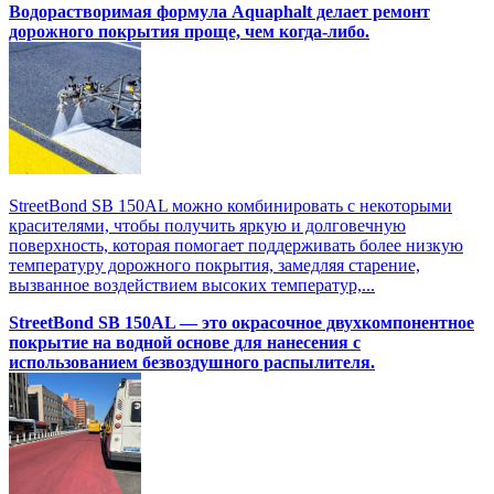
Водорастворимая формула Aquaphalt делает ремонт
дорожного покрытия проще, чем когда-либо.
StreetBond SB 150AL можно комбинировать с некоторыми
красителями, чтобы получить яркую и долговечную
поверхность, которая помогает поддерживать более низкую
температуру дорожного покрытия, замедляя старение,
вызванное воздействием высоких температур,...
StreetBond SB 150AL — это окрасочное двухкомпонентное
покрытие на водной основе для нанесения с
использованием безвоздушного распылителя.