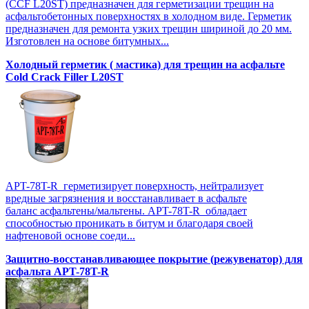
(CCF L20SТ) предназначен для герметизации трещин на
асфальтобетонных поверхностях в холодном виде. Герметик
предназначен для ремонта узких трещин шириной до 20 мм.
Изготовлен на основе битумных...
Холодный герметик ( мастика) для трещин на асфальте
Cold Crack Filler L20SТ
APT-78T-R герметизирует поверхность, нейтрализует
вредные загрязнения и восстанавливает в асфальте
баланс асфальтены/мальтены. APT-78T-R обладает
способностью проникать в битум и благодаря своей
нафтеновой основе соеди...
Защитно-восстанавливающее покрытие (режувенатор) для
асфальта APT-78T-R