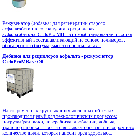
Режувенатор (добавка) для регенерации старого
асфальтобетонного гранулята в рециклерах
асфальтобетона CicloPro MB – это комбинированный состав
эффективный восстанавливающий на основе полимеров,
обогащенного битума, масел и специальных...
Добавка для рециклеров асфальта - режувенатор
CicloProMBase Oil
На современных крупных промышленных объектах
производится целый ряд технологических процессов:
погрузка/разгрузка, переработка, дробление, добыча,
транспортировка — все это вызывает образование огромного
количество пыли, которая наносит вред здоровью...