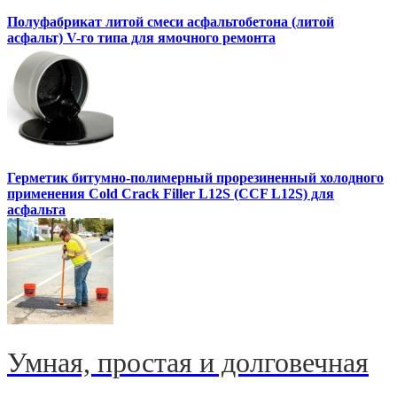
Полуфабрикат литой смеси асфальтобетона (литой
асфальт) V-го типа для ямочного ремонта
Герметик битумно-полимерный прорезиненный холодного
применения Cold Crack Filler L12S (ССF L12S) для
асфальта
Умная, простая и долговечная