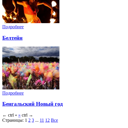
Подробнее
Белтейн
Подробнее
Бенгальский Новый год
←
ctrl
«
»
ctrl
→
Страницы:
1
2
3
...
11
12
Все