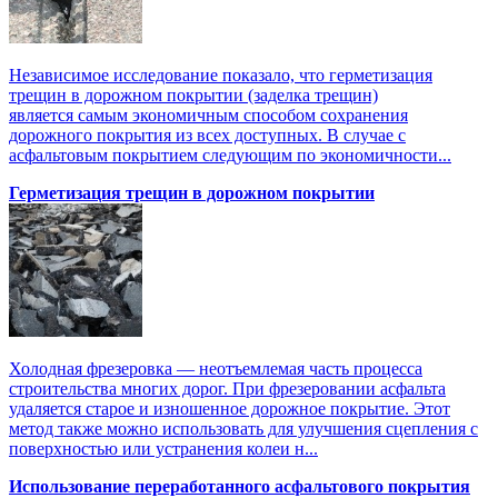
Независимое исследование показало, что герметизация
трещин в дорожном покрытии (заделка трещин)
является самым экономичным способом сохранения
дорожного покрытия из всех доступных. В случае с
асфальтовым покрытием следующим по экономичности...
Герметизация трещин в дорожном покрытии
Холодная фрезеровка — неотъемлемая часть процесса
строительства многих дорог. При фрезеровании асфальта
удаляется старое и изношенное дорожное покрытие. Этот
метод также можно использовать для улучшения сцепления с
поверхностью или устранения колеи н...
Использование переработанного асфальтового покрытия