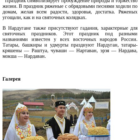
Праздник символизирует пробуждение природы и торжество
жизни. В праздник ряженые с обрядовыми песнями ходили по
домам, желая всем радости, здоровья, достатка. Ряженых
угощали, как и на святочных колядках.
В Нардугане также присутствуют гадания, характерные для
святочных праздников. Этот праздник под разными
названиями известен у всех восточных народов России.
Татары, башкиры и удмурты празднуют Нардуган, татары-
кряшены — Раштуа, чуваши — Нартаван, эрзя — Нардава,
мокша — Нардаван.
Галерея