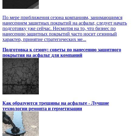
По мере приближения сезона компаниям, занимающимся
нанесением защитных покрытий на асфальт, следует начать
подготовку уже сейчас. Несмотря на то, что бизнес по
нанесению защитных покрытий часто носит сезонный
характер, принятие стратегических ме...
Подготовка к сезону: советы по нанесению защитного
покрытия на асфальт для компаний
Как образуются трещины на асфальте - Лучшие
технологии ремонта и герметизации