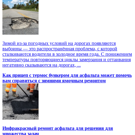
Зимой из-за погодных условий на дорогах появляются
выбоины — это распространённая проблема, с которой
сталкиваются водители в холодное время года. С понижением
температуры повторяющиеся циклы замерзания и оттаивания
негативно сказываются на дорогах, ...
Как прицеп с термоc бункером для асфальта может помочь
вам справиться с зимними ямочным ремонтом
Инфракрасный ремонт асфальта для решения для
множества задач