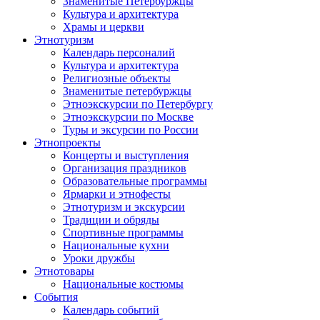
Знаменитые Петербуржцы
Культура и архитектура
Храмы и церкви
Этнотуризм
Календарь персоналий
Культура и архитектура
Религиозные объекты
Знаменитые петербуржцы
Этноэкскурсии по Петербургу
Этноэкскурсии по Москве
Туры и эксурсии по России
Этнопроекты
Концерты и выступления
Организация праздников
Образовательные программы
Ярмарки и этнофесты
Этнотуризм и экскурсии
Традиции и обряды
Спортивные программы
Национальные кухни
Уроки дружбы
Этнотовары
Национальные костюмы
События
Календарь событий