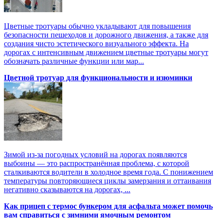
Цветные тротуары обычно укладывают для повышения
безопасности пешеходов и дорожного движения, а также для
создания чисто эстетического визуального эффекта. На
дорогах с интенсивным движением цветные тротуары могут
обозначать различные функции или мар...
Цветной тротуар для функциональности и изюминки
Зимой из-за погодных условий на дорогах появляются
выбоины — это распространённая проблема, с которой
сталкиваются водители в холодное время года. С понижением
температуры повторяющиеся циклы замерзания и оттаивания
негативно сказываются на дорогах, ...
Как прицеп с термоc бункером для асфальта может помочь
вам справиться с зимними ямочным ремонтом