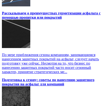
Рассказываем о преимуществах герметизации асфальта с
помощью пропитки или покрытий
По мере приближения сезона компаниям, занимающимся
нанесением защитных покрытий на асфальт, следует начать
подготовку уже сейчас. Несмотря на то, что бизнес по
нанесению защитных покрытий часто носит сезонный
характер, принятие стратегических ме...
Подготовка к сезону: советы по нанесению защитного
покрытия на асфальт для компаний