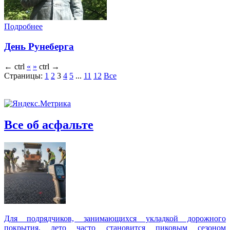
Подробнее
День Рунеберга
←
ctrl
«
»
ctrl
→
Страницы:
1
2
3
4
5
...
11
12
Все
Все об асфальте
Для подрядчиков, занимающихся укладкой дорожного
покрытия, лето часто становится пиковым сезоном