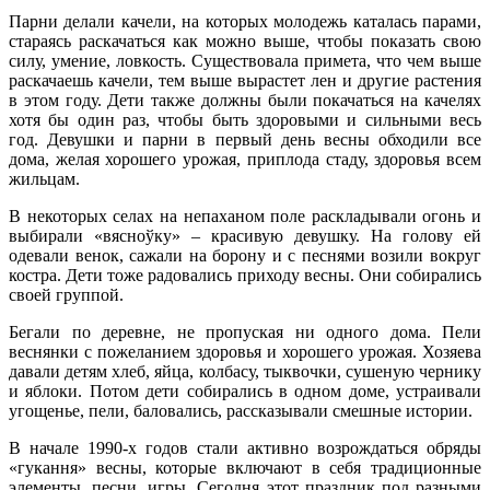
Парни делали качели, на которых молодежь каталась парами,
стараясь раскачаться как можно выше, чтобы показать свою
силу, умение, ловкость. Существовала примета, что чем выше
раскачаешь качели, тем выше вырастет лен и другие растения
в этом году. Дети также должны были покачаться на качелях
хотя бы один раз, чтобы быть здоровыми и сильными весь
год. Девушки и парни в первый день весны обходили все
дома, желая хорошего урожая, приплода стаду, здоровья всем
жильцам.
В некоторых селах на непаханом поле раскладывали огонь и
выбирали «вясноўку» – красивую девушку. На голову ей
одевали венок, сажали на борону и с песнями возили вокруг
костра. Дети тоже радовались приходу весны. Они собирались
своей группой.
Бегали по деревне, не пропуская ни одного дома. Пели
веснянки с пожеланием здоровья и хорошего урожая. Хозяева
давали детям хлеб, яйца, колбасу, тыквочки, сушеную чернику
и яблоки. Потом дети собирались в одном доме, устраивали
угощенье, пели, баловались, рассказывали смешные истории.
В начале 1990-х годов стали активно возрождаться обряды
«гукання» весны, которые включают в себя традиционные
элементы, песни, игры. Сегодня этот праздник под разными