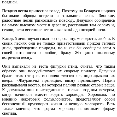
поздней.
Поздняя весна приносила голод. Поэтому на Беларуси широко
бытовали обряды встречи и зазывания весны. Звонкие,
радостные песни разносились повсюду. Девушки собирались
на самом высоком месте в деревне, расстилали там солому и,
севши, пели весенние песни - вяснянкi - до поздней ночи.
Каждый день звучал гимн весне, солнцу, молодости, любви. В
своих песнях они не только приветствовали приход теплых
дней, пробуждение природы, но и как бы сообщали всем о
своей готовности к любви, браку. Женщины по-своему
встречали весну.
Они выпекали из теста фигурки птиц, считая, что таким
образом они посодействуют их скорому прилету. Девушки
брали этих птиц и, исполняя «вяснянкi», подкидывали их
вверх: «Жаўраначкі прыляціце, вясну прынясіце». Парни
раскладывали костер, на котором палили разные старые вещи.
К девушкам они присоединялись только поздним вечером,
когда начинали вместе водить хороводы. Хороводы, по
мнению некоторых фольклористов, представляют собой
бесконечный круговорот жизни и вечную молодость. Есть
также мнения, что форма хоровода напоминает форму
светила.