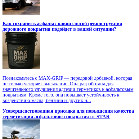
Как сохранить асфальт: какой способ реконструкции
дорожного покрытия подойдет в вашей ситуации?
Познакомьтесь с MAX-GRIP — передовой добавкой, которая
не только ускоряет высыхание. Она разработана для
значительного улучшения адгезии герметиков к асфальтовым
покрытиям. Кроме того, она повышает устойчивость к
воздействию масла, бензина и других н...
Усовершенствованная присадка для повышения качества
герметизации асфальтового покрытия от STAR