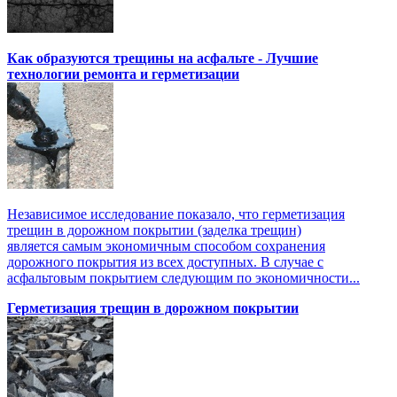
Как образуются трещины на асфальте - Лучшие
технологии ремонта и герметизации
Независимое исследование показало, что герметизация
трещин в дорожном покрытии (заделка трещин)
является самым экономичным способом сохранения
дорожного покрытия из всех доступных. В случае с
асфальтовым покрытием следующим по экономичности...
Герметизация трещин в дорожном покрытии