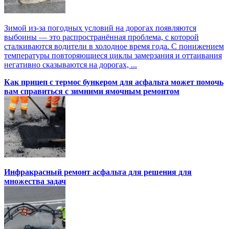
Зимой из-за погодных условий на дорогах появляются
выбоины — это распространённая проблема, с которой
сталкиваются водители в холодное время года. С понижением
температуры повторяющиеся циклы замерзания и оттаивания
негативно сказываются на дорогах, ...
Как прицеп с термоc бункером для асфальта может помочь
вам справиться с зимними ямочным ремонтом
Инфракрасный ремонт асфальта для решения для
множества задач