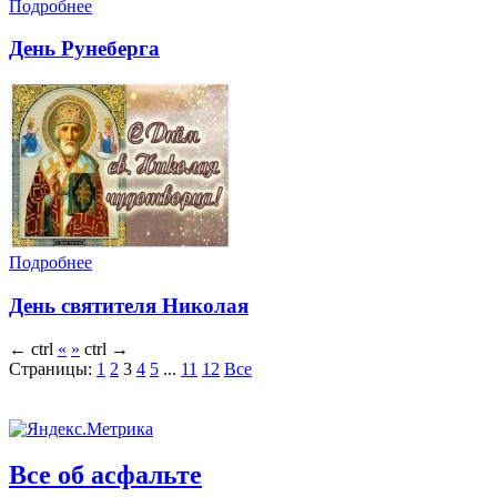
Подробнее
День Рунеберга
Подробнее
День святителя Николая
←
ctrl
«
»
ctrl
→
Страницы:
1
2
3
4
5
...
11
12
Все
Все об асфальте