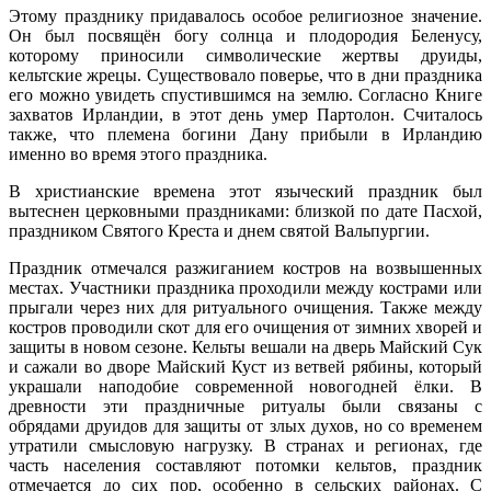
Этому празднику придавалось особое религиозное значение.
Он был посвящён богу солнца и плодородия Беленусу,
которому приносили символические жертвы друиды,
кельтские жрецы. Существовало поверье, что в дни праздника
его можно увидеть спустившимся на землю. Согласно Книге
захватов Ирландии, в этот день умер Партолон. Считалось
также, что племена богини Дану прибыли в Ирландию
именно во время этого праздника.
В христианские времена этот языческий праздник был
вытеснен церковными праздниками: близкой по дате Пасхой,
праздником Святого Креста и днем святой Вальпургии.
Праздник отмечался разжиганием костров на возвышенных
местах. Участники праздника проходили между кострами или
прыгали через них для ритуального очищения. Также между
костров проводили скот для его очищения от зимних хворей и
защиты в новом сезоне. Кельты вешали на дверь Майский Сук
и сажали во дворе Майский Куст из ветвей рябины, который
украшали наподобие современной новогодней ёлки. В
древности эти праздничные ритуалы были связаны с
обрядами друидов для защиты от злых духов, но со временем
утратили смысловую нагрузку. В странах и регионах, где
часть населения составляют потомки кельтов, праздник
отмечается до сих пор, особенно в сельских районах. С