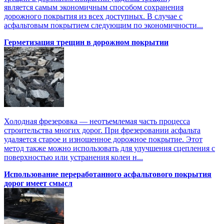
является самым экономичным способом сохранения
дорожного покрытия из всех доступных. В случае с
асфальтовым покрытием следующим по экономичности...
Герметизация трещин в дорожном покрытии
Холодная фрезеровка — неотъемлемая часть процесса
строительства многих дорог. При фрезеровании асфальта
удаляется старое и изношенное дорожное покрытие. Этот
метод также можно использовать для улучшения сцепления с
поверхностью или устранения колеи н...
Использование переработанного асфальтового покрытия
дорог имеет смысл