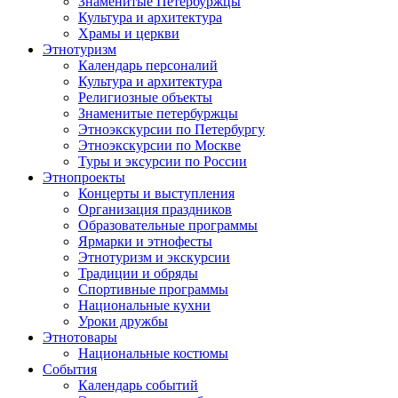
Знаменитые Петербуржцы
Культура и архитектура
Храмы и церкви
Этнотуризм
Календарь персоналий
Культура и архитектура
Религиозные объекты
Знаменитые петербуржцы
Этноэкскурсии по Петербургу
Этноэкскурсии по Москве
Туры и эксурсии по России
Этнопроекты
Концерты и выступления
Организация праздников
Образовательные программы
Ярмарки и этнофесты
Этнотуризм и экскурсии
Традиции и обряды
Спортивные программы
Национальные кухни
Уроки дружбы
Этнотовары
Национальные костюмы
События
Календарь событий