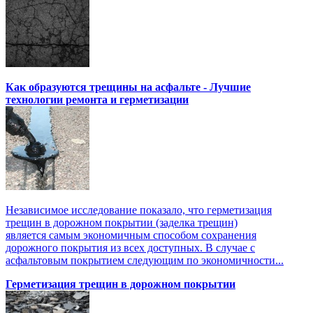
Как образуются трещины на асфальте - Лучшие
технологии ремонта и герметизации
Независимое исследование показало, что герметизация
трещин в дорожном покрытии (заделка трещин)
является самым экономичным способом сохранения
дорожного покрытия из всех доступных. В случае с
асфальтовым покрытием следующим по экономичности...
Герметизация трещин в дорожном покрытии