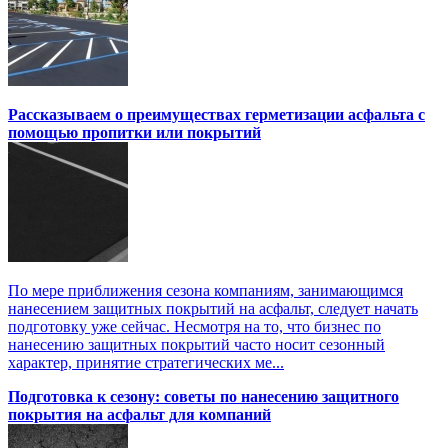
Рассказываем о преимуществах герметизации асфальта с
помощью пропитки или покрытий
По мере приближения сезона компаниям, занимающимся
нанесением защитных покрытий на асфальт, следует начать
подготовку уже сейчас. Несмотря на то, что бизнес по
нанесению защитных покрытий часто носит сезонный
характер, принятие стратегических ме...
Подготовка к сезону: советы по нанесению защитного
покрытия на асфальт для компаний