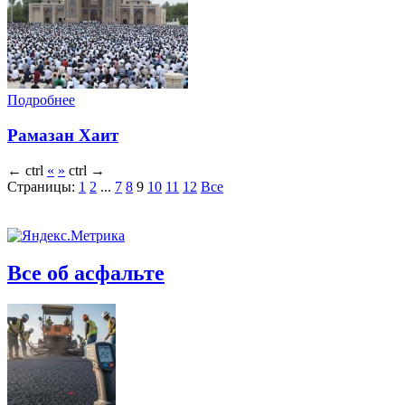
Подробнее
Рамазан Хаит
←
ctrl
«
»
ctrl
→
Страницы:
1
2
...
7
8
9
10
11
12
Все
Все об асфальте