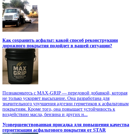
Как сохранить асфальт: какой способ реконструкции
дорожного покрытия подойдет в вашей ситуации?
Познакомьтесь с MAX-GRIP — передовой добавкой, которая
не только ускоряет высыхание. Она разработана для
значительного улучшения адгезии герметиков к асфальтовым
покрытиям. Кроме того, она повышает устойчивость к
воздействию масла, бензина и других н...
Усовершенствованная присадка для повышения качества
герметизации асфальтового покрытия от STAR