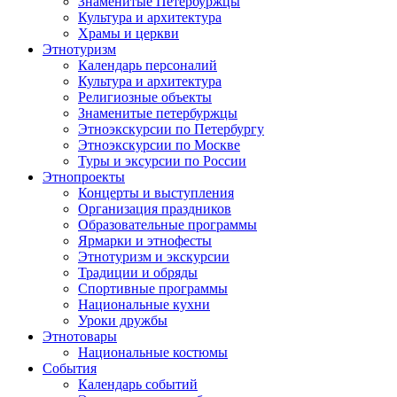
Знаменитые Петербуржцы
Культура и архитектура
Храмы и церкви
Этнотуризм
Календарь персоналий
Культура и архитектура
Религиозные объекты
Знаменитые петербуржцы
Этноэкскурсии по Петербургу
Этноэкскурсии по Москве
Туры и эксурсии по России
Этнопроекты
Концерты и выступления
Организация праздников
Образовательные программы
Ярмарки и этнофесты
Этнотуризм и экскурсии
Традиции и обряды
Спортивные программы
Национальные кухни
Уроки дружбы
Этнотовары
Национальные костюмы
События
Календарь событий