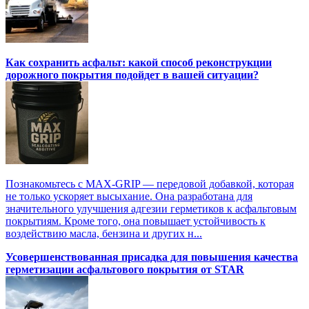
Как сохранить асфальт: какой способ реконструкции
дорожного покрытия подойдет в вашей ситуации?
Познакомьтесь с MAX-GRIP — передовой добавкой, которая
не только ускоряет высыхание. Она разработана для
значительного улучшения адгезии герметиков к асфальтовым
покрытиям. Кроме того, она повышает устойчивость к
воздействию масла, бензина и других н...
Усовершенствованная присадка для повышения качества
герметизации асфальтового покрытия от STAR