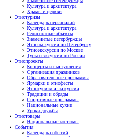
Знаменитые Петербуржцы
Культура и архитектура
Храмы и церкви
Этнотуризм
Календарь персоналий
Культура и архитектура
Религиозные объекты
Знаменитые петербуржцы
Этноэкскурсии по Петербургу
Этноэкскурсии по Москве
Туры и эксурсии по России
Этнопроекты
Концерты и выступления
Организация праздников
Образовательные программы
Ярмарки и этнофесты
Этнотуризм и экскурсии
Традиции и обряды
Спортивные программы
Национальные кухни
Уроки дружбы
Этнотовары
Национальные костюмы
События
Календарь событий