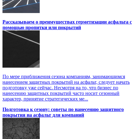
Рассказываем о преимуществах герметизации асфальта с
помощью пропитки или покрытий
По мере приближения сезона компаниям, занимающимся
нанесением защитных покрытий на асфальт, следует начать
подготовку уже сейчас. Несмотря на то, что бизнес по
нанесению защитных покрытий часто носит сезонный
характер, принятие стратегических ме...
Подготовка к сезону: советы по нанесению защитного
покрытия на асфальт для компаний