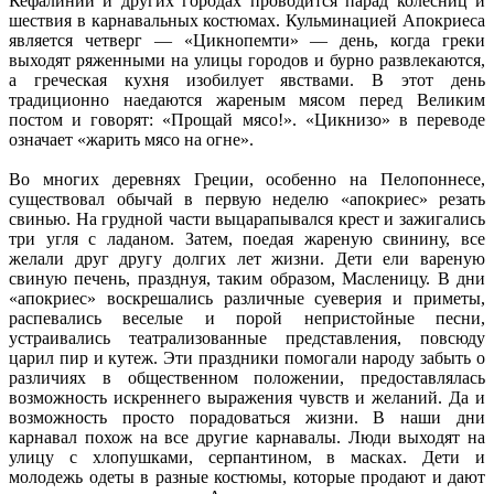
Кефалинии и других городах проводится парад колесниц и
шествия в карнавальных костюмах. Кульминацией Апокриеса
является четверг — «Цикнопемти» — день, когда греки
выходят ряженными на улицы городов и бурно развлекаются,
а греческая кухня изобилует явствами. В этот день
традиционно наедаются жареным мясом перед Великим
постом и говорят: «Прощай мясо!». «Цикнизо» в переводе
означает «жарить мясо на огне».
Во многих деревнях Греции, особенно на Пелопоннесе,
существовал обычай в первую неделю «апокриес» резать
свинью. На грудной части выцарапывался крест и зажигались
три угля с ладаном. Затем, поедая жареную свинину, все
желали друг другу долгих лет жизни. Дети ели вареную
свиную печень, празднуя, таким образом, Масленицу. В дни
«апокриес» воскрешались различные суеверия и приметы,
распевались веселые и порой непристойные песни,
устраивались театрализованные представления, повсюду
царил пир и кутеж. Эти праздники помогали народу забыть о
различиях в общественном положении, предоставлялась
возможность искреннего выражения чувств и желаний. Да и
возможность просто порадоваться жизни. В наши дни
карнавал похож на все другие карнавалы. Люди выходят на
улицу с хлопушками, серпантином, в масках. Дети и
молодежь одеты в разные костюмы, которые продают и дают