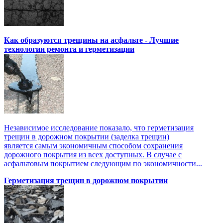
Как образуются трещины на асфальте - Лучшие
технологии ремонта и герметизации
Независимое исследование показало, что герметизация
трещин в дорожном покрытии (заделка трещин)
является самым экономичным способом сохранения
дорожного покрытия из всех доступных. В случае с
асфальтовым покрытием следующим по экономичности...
Герметизация трещин в дорожном покрытии