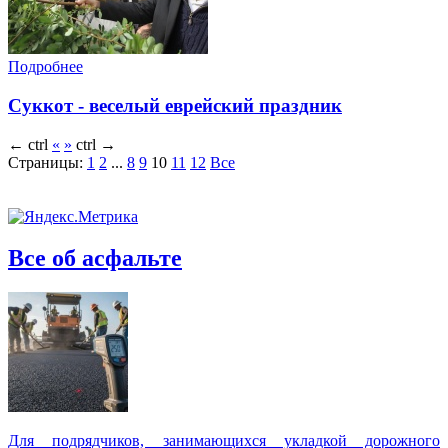
Подробнее
Суккот - веселый еврейский праздник
←
ctrl
«
»
ctrl
→
Страницы:
1
2
...
8
9
10
11
12
Все
Все об асфальте
Для подрядчиков, занимающихся укладкой дорожного