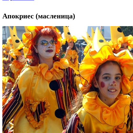
Апокриес (масленица)