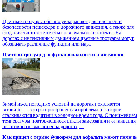
Цветные тротуары обычно укладывают для повышения
безопасности пешеходов и дорожного движения, а также для
создания чисто эстетического визуального эффекта. На
дорогах с интенсивным движением цветные тротуары могут
обозначать различные функции или мар...
Цветной тротуар для функциональности и изюминки
Зимой из-за погодных условий на дорогах появляются
выбоины — это распространённая проблема, с которой
сталкиваются водители в холодное время года. С понижением
температуры повторяющиеся циклы замерзания и оттаивания
негативно сказываются на дорогах, ...
Как прицеп с термоc бункером для асфальта может помочь