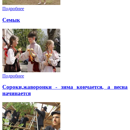
Подробнее
Семык
Подробнее
Сороки,жаворонки - зима кончается, а весна
начинается