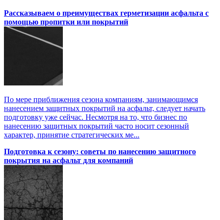
Рассказываем о преимуществах герметизации асфальта с
помощью пропитки или покрытий
По мере приближения сезона компаниям, занимающимся
нанесением защитных покрытий на асфальт, следует начать
подготовку уже сейчас. Несмотря на то, что бизнес по
нанесению защитных покрытий часто носит сезонный
характер, принятие стратегических ме...
Подготовка к сезону: советы по нанесению защитного
покрытия на асфальт для компаний