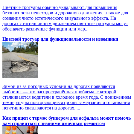
Цветные тротуары обычно укладывают для повышения
безопасности пешеходов и дорожного движения, а также для
создания чисто эстетического визуального эффекта. На
дорогах с интенсивным движением цветные тротуары могут
обозначать различные функции или мар...
Цветной тротуар для функциональности и изюминки
Зимой из-за погодных условий на дорогах появляются
выбоины — это распространённая проблема, с которой
сталкиваются водители в холодное время года. С понижением
температуры повторяющиеся циклы замерзания и оттаивания
негативно сказываются на дорогах, ...
Как прицеп с термоc бункером для асфальта может помочь
вам справиться с зимними ямочным ремонтом