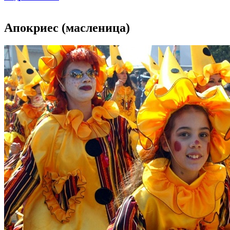
Апокриес (масленица)