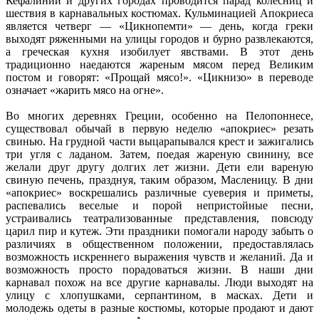
Кефалинии и других городах проводится парад колесниц и
шествия в карнавальных костюмах. Кульминацией Апокриеса
является четверг — «Цикнопемти» — день, когда греки
выходят ряженными на улицы городов и бурно развлекаются,
а греческая кухня изобилует явствами. В этот день
традиционно наедаются жареным мясом перед Великим
постом и говорят: «Прощай мясо!». «Цикнизо» в переводе
означает «жарить мясо на огне».
Во многих деревнях Греции, особенно на Пелопоннесе,
существовал обычай в первую неделю «апокриес» резать
свинью. На грудной части выцарапывался крест и зажигались
три угля с ладаном. Затем, поедая жареную свинину, все
желали друг другу долгих лет жизни. Дети ели вареную
свиную печень, празднуя, таким образом, Масленицу. В дни
«апокриес» воскрешались различные суеверия и приметы,
распевались веселые и порой непристойные песни,
устраивались театрализованные представления, повсюду
царил пир и кутеж. Эти праздники помогали народу забыть о
различиях в общественном положении, предоставлялась
возможность искреннего выражения чувств и желаний. Да и
возможность просто порадоваться жизни. В наши дни
карнавал похож на все другие карнавалы. Люди выходят на
улицу с хлопушками, серпантином, в масках. Дети и
молодежь одеты в разные костюмы, которые продают и дают