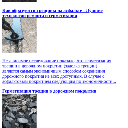
Как образуются трещины на асфальте - Лучшие
технологии ремонта и герметизации
Независимое исследование показало, что герметизация
трещин в дорожном покрытии (заделка трещин)
является самым экономичным способом сохранения
дорожного покрытия из всех доступных. В случае с
асфальтовым покрытием следующим по экономичности...
Герметизация трещин в дорожном покрытии