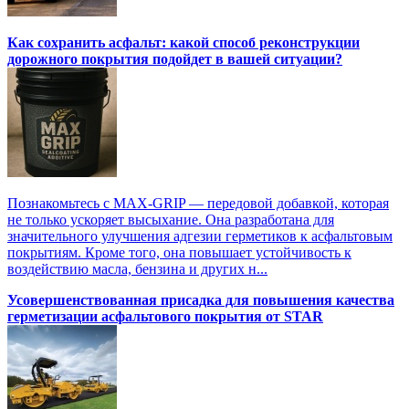
Как сохранить асфальт: какой способ реконструкции
дорожного покрытия подойдет в вашей ситуации?
Познакомьтесь с MAX-GRIP — передовой добавкой, которая
не только ускоряет высыхание. Она разработана для
значительного улучшения адгезии герметиков к асфальтовым
покрытиям. Кроме того, она повышает устойчивость к
воздействию масла, бензина и других н...
Усовершенствованная присадка для повышения качества
герметизации асфальтового покрытия от STAR