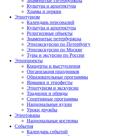
Знаменитые Петербуржцы
Культура и архитектура
Храмы и церкви
Этнотуризм
Календарь персоналий
Культура и архитектура
Религиозные объекты
Знаменитые петербуржцы
Этноэкскурсии по Петербургу
Этноэкскурсии по Москве
Туры и эксурсии по России
Этнопроекты
Концерты и выступления
Организация праздников
Образовательные программы
Ярмарки и этнофесты
Этнотуризм и экскурсии
Традиции и обряды
Спортивные программы
Национальные кухни
Уроки дружбы
Этнотовары
Национальные костюмы
События
Календарь событий