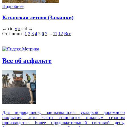
Подробнее
Казанская летняя (Зажинки)
←
ctrl
«
»
ctrl
→
Страницы:
1
2
3
4
5
6
7
...
11
12
Все
Все об асфальте
Для подрядчиков, занимающихся укладкой дорожного
покрытия, лето часто становится пиковым сезоном
производства. Более продолжительный световой день,