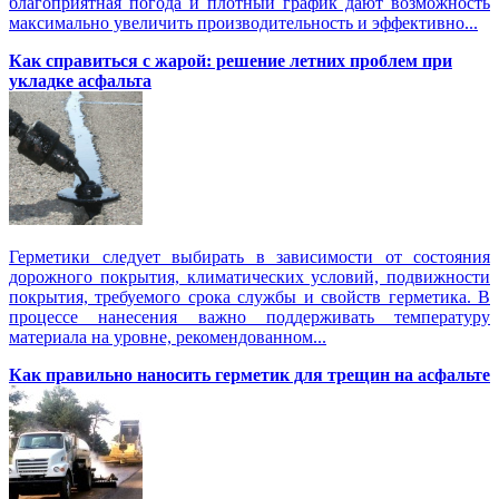
благоприятная погода и плотный график дают возможность
максимально увеличить производительность и эффективно...
Как справиться с жарой: решение летних проблем при
укладке асфальта
Герметики следует выбирать в зависимости от состояния
дорожного покрытия, климатических условий, подвижности
покрытия, требуемого срока службы и свойств герметика. В
процессе нанесения важно поддерживать температуру
материала на уровне, рекомендованном...
Как правильно наносить герметик для трещин на асфальте