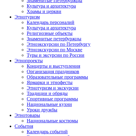
Знаменитые Петербуржцы
Культура и архитектура
Храмы и церкви
Этнотуризм
Календарь персоналий
Культура и архитектура
Религиозные объекты
Знаменитые петербуржцы
Этноэкскурсии по Петербургу
Этноэкскурсии по Москве
Туры и эксурсии по России
Этнопроекты
Концерты и выступления
Организация праздников
Образовательные программы
Ярмарки и этнофесты
Этнотуризм и экскурсии
Традиции и обряды
Спортивные программы
Национальные кухни
Уроки дружбы
Этнотовары
Национальные костюмы
События
Календарь событий