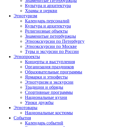
Знаменитые Петербуржцы
Культура и архитектура
Храмы и церкви
Этнотуризм
Календарь персоналий
Культура и архитектура
Религиозные объекты
Знаменитые петербуржцы
Этноэкскурсии по Петербургу
Этноэкскурсии по Москве
Туры и эксурсии по России
Этнопроекты
Концерты и выступления
Организация праздников
Образовательные программы
Ярмарки и этнофесты
Этнотуризм и экскурсии
Традиции и обряды
Спортивные программы
Национальные кухни
Уроки дружбы
Этнотовары
Национальные костюмы
События
Календарь событий