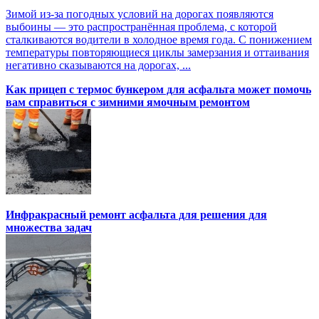
Зимой из-за погодных условий на дорогах появляются
выбоины — это распространённая проблема, с которой
сталкиваются водители в холодное время года. С понижением
температуры повторяющиеся циклы замерзания и оттаивания
негативно сказываются на дорогах, ...
Как прицеп с термоc бункером для асфальта может помочь
вам справиться с зимними ямочным ремонтом
Инфракрасный ремонт асфальта для решения для
множества задач