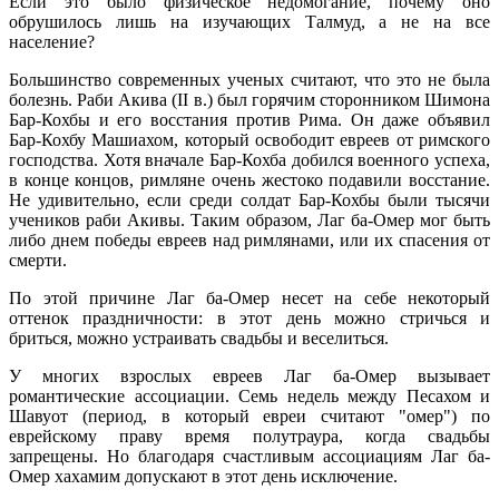
Если это было физическое недомогание, почему оно
обрушилось лишь на изучающих Талмуд, а не на все
население?
Большинство современных ученых считают, что это не была
болезнь. Раби Акива (II в.) был горячим сторонником Шимона
Бар-Кохбы и его восстания против Рима. Он даже объявил
Бар-Кохбу Машиахом, который освободит евреев от римского
господства. Хотя вначале Бар-Кохба добился военного успеха,
в конце концов, римляне очень жестоко подавили восстание.
Не удивительно, если среди солдат Бар-Кохбы были тысячи
учеников раби Акивы. Таким образом, Лаг ба-Омер мог быть
либо днем победы евреев над римлянами, или их спасения от
смерти.
По этой причине Лаг ба-Омер несет на себе некоторый
оттенок праздничности: в этот день можно стричься и
бриться, можно устраивать свадьбы и веселиться.
У многих взрослых евреев Лаг ба-Омер вызывает
романтические ассоциации. Семь недель между Песахом и
Шавуот (период, в который евреи считают "омер") по
еврейскому праву время полутраура, когда свадьбы
запрещены. Но благодаря счастливым ассоциациям Лаг ба-
Омер хахамим допускают в этот день исключение.