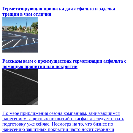
Герметизирующая пропитка для асфальта и заделка
трещин в чем отличия
Рассказываем о преимуществах герметизации асфальта с
помощью пропитки или покрытий
По мере приближения сезона компаниям, занимающимся
нанесением защитных покрытий на асфальт, следует начать
подготовку уже сейчас. Несмотря на то, что бизнес по
нанесению защитных покрытий часто носит сезонный