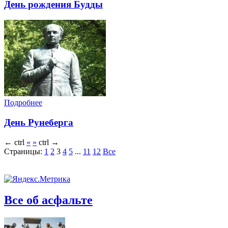
День рождения Будды
Подробнее
День Рунеберга
←
ctrl
«
»
ctrl
→
Страницы:
1
2
3
4
5
...
11
12
Все
Все об асфальте