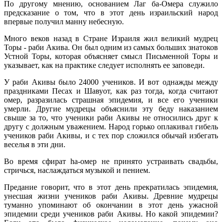
По другому мнению, основанием Лаг ба-Омера служило
предсказание о том, что в этот день израильский народ
впервые получил манну небесную.
Много веков назад в Стране Израиля жил великий мудрец
Торы - раби Акива. Он был одним из самых больших знатоков
Устной Торы, которая объясняет смысл Письменной Торы и
указывает, как на практике следует исполнять ее заповеди.
У раби Акивы было 24000 учеников. И вот однажды между
праздниками Песах и Шавуот, как раз тогда, когда считают
омер, разразилась страшная эпидемия, и все его ученики
умерли. Другие мудрецы объяснили эту беду наказанием
свыше за то, что ученики раби Акивы не относились друг к
другу с должным уважением. Народ горько оплакивал гибель
учеников раби Акивы, и с тех пор сложился обычай избегать
веселья в эти дни.
Во время сфират hа-омер не принято устраивать свадьбы,
стричься, наслаждаться музыкой и пением.
Предание говорит, что в этот день прекратилась эпидемия,
унесшая жизни учеников раби Акивы. Древние мудрецы
туманно упоминают об окончании в этот день ужасной
эпидемии среди учеников раби Акивы. Но какой эпидемии?