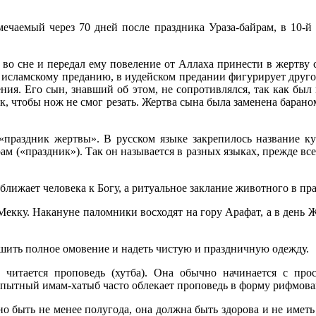
чаемый через 70 дней после праздника Ураза-байрам, в 10-й
во сне и передал ему повеление от Аллаха принести в жертву 
 исламскому преданию, в иудейском предании фигурирует друг
ения. Его сын, знавший об этом, не сопротивлялся, так как был
так, чтобы нож не смог резать. Жертва сына была заменена бара
«праздник жертвы». В русском языке закрепилось название ку
ам («праздник»). Так он называется в разных языках, прежде вс
ближает человека к Богу, а ритуальное заклание животного в пр
Мекку. Накануне паломники восходят на гору Арафат, а в день
шить полное омовение и надеть чистую и праздничную одежду.
 читается проповедь (хутба). Она обычно начинается с про
пытный имам-хатыб часто облекает проповедь в форму рифмова
о быть не менее полугода, она должна быть здорова и не иметь 