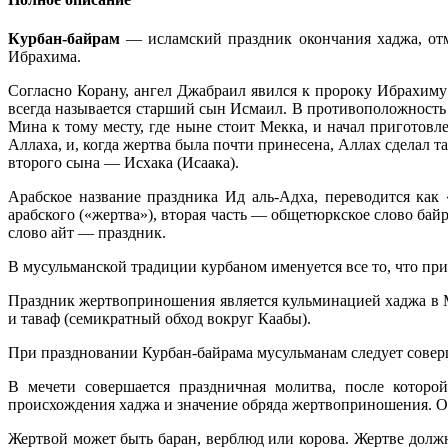
Курбан-байрам
— исламский праздник окончания хаджа, отме
Ибрахима.
Согласно Корану, ангел Джабраил явился к пророку Ибрахиму 
всегда называется старший сын Исмаил. В противоположность
Мина к тому месту, где ныне стоит Мекка, и начал приготовл
Аллаха, и, когда жертва была почти принесена, Аллах сделал 
второго сына — Исхака (Исаака).
Арабское название праздника Ид аль-Адха, переводится как 
арабского («жертва»), вторая часть — общетюркское слово байр
слово айт — праздник‎.
В мусульманской традиции курбаном именуется все то, что при
Праздник жертвоприношения является кульминацией хаджа в 
и таваф (семикратный обход вокруг Каабы).
При праздновании Курбан-байрама мусульманам следует совер
В мечети совершается праздничная молитва, после которой
происхождения хаджа и значение обряда жертвоприношения. О
Жертвой может быть баран, верблюд или корова. Жертве должн