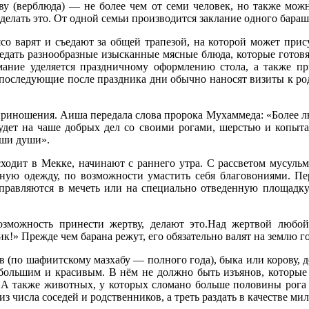
ову (верблюда) — не более чем от семи человек, но также мож
делать это. От одной семьи производится заклание одного бараш
 варят и съедают за общей трапезой, на которой может прису
едать разнообразные изысканные мясные блюда, которые готовят
ание уделяется праздничному оформлению стола, а также пр
В последующие после праздника дни обычно наносят визиты к ро
иношения. Аиша передала слова пророка Мухаммеда: «Более л
дет на чаше добрых дел со своими рогами, шерстью и копытами
аши души».
ходит в Мекке, начинают с раннего утра. С рассветом мусульм
тную одежду, по возможности умастить себя благовониями. Пе
равляются в мечеть или на специально отведенную площадку 
зможность принести жертву, делают это.Над жертвой любо
к!» Прежде чем барана режут, его обязательно валят на землю г
в (по шафиитскому мазхабу — полного года), быка или корову, 
большим и красивым. В нём не должно быть изъянов, которые п
А также животных, у которых сломано больше половины рога 
из числа соседей и родственников, а треть раздать в качестве ми