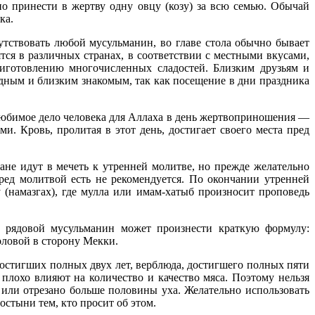
но принести в жертву одну овцу (козу) за всю семью. Обычай
ка.
тствовать любой мусульманин, во главе стола обычно бывает
ся в различных странах, в соответствии с местными вкусами,
иготовлению многочисленных сладостей. Близким друзьям и
дным и близким знакомым, так как посещение в дни праздника
юбимое дело человека для Аллаха в день жертвоприношения —
. Кровь, пролитая в этот день, достигает своего места пред
ане идут в мечеть к утренней молитве, но прежде желательно
ред молитвой есть не рекомендуется. По окончании утренней
(намазгах), где мулла или имам-хатыб произносит проповедь
й рядовой мусульманин может произнести краткую формулу:
оловой в сторону Мекки.
достигших полных двух лет, верблюда, достигшего полных пяти
лохо влияют на количество и качество мяса. Поэтому нельзя
или отрезано больше половины уха. Желательно использовать
лостыни тем, кто просит об этом.