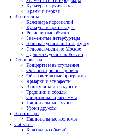
Знаменитые Петербуржцы
Культура и архитектура
Храмы и церкви
Этнотуризм
Календарь персоналий
Культура и архитектура
Религиозные объекты
Знаменитые петербуржцы
Этноэкскурсии по Петербургу
Этноэкскурсии по Москве
Туры и эксурсии по России
Этнопроекты
Концерты и выступления
Организация праздников
Образовательные программы
Ярмарки и этнофесты
Этнотуризм и экскурсии
Традиции и обряды
Спортивные программы
Национальные кухни
Уроки дружбы
Этнотовары
Национальные костюмы
События
Календарь событий