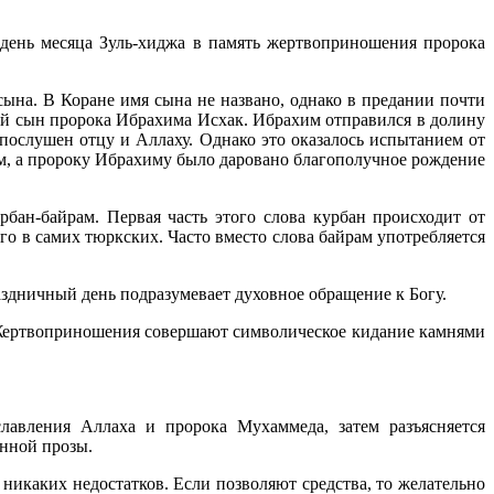
 день месяца Зуль-хиджа в память жертвоприношения пророка
сына. В Коране имя сына не названо, однако в предании почти
ой сын пророка Ибрахима Исхак. Ибрахим отправился в долину
 послушен отцу и Аллаху. Однако это оказалось испытанием от
ном, а пророку Ибрахиму было даровано благополучное рождение
рбан-байрам. Первая часть этого слова курбан происходит от
его в самих тюркских. Часто вместо слова байрам употребляется
аздничный день подразумевает духовное обращение к Богу.
 Жертвоприношения совершают символическое кидание камнями
славления Аллаха и пророка Мухаммеда, затем разъясняется
нной прозы.
никаких недостатков. Если позволяют средства, то желательно