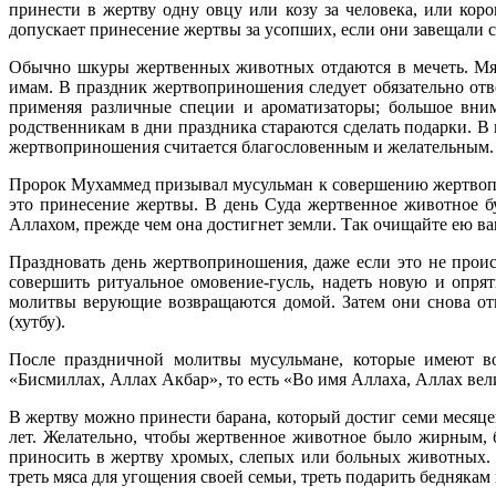
принести в жертву одну овцу или козу за человека, или кор
допускает принесение жертвы за усопших, если они завещали с
Обычно шкуры жертвенных животных отдаются в мечеть. Мясо
имам. В праздник жертвоприношения следует обязательно отв
применяя различные специи и ароматизаторы; большое вним
родственникам в дни праздника стараются сделать подарки. 
жертвоприношения считается благословенным и желательным.
Пророк Мухаммед призывал мусульман к совершению жертвопр
это принесение жертвы. В день Суда жертвенное животное бу
Аллахом, прежде чем она достигнет земли. Так очищайте ею в
Праздновать день жертвоприношения, даже если это не проис
совершить ритуальное омовение-гусль, надеть новую и опря
молитвы верующие возвращаются домой. Затем они снова отп
(хутбу).
После праздничной молитвы мусульмане, которые имеют во
«Бисмиллах, Аллах Акбар», то есть «Во имя Аллаха, Аллах вели
В жертву можно принести барана, который достиг семи месяце
лет. Желательно, чтобы жертвенное животное было жирным, 
приносить в жертву хромых, слепых или больных животных. 
треть мяса для угощения своей семьи, треть подарить беднякам 