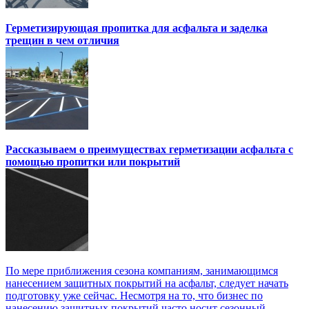
Герметизирующая пропитка для асфальта и заделка
трещин в чем отличия
Рассказываем о преимуществах герметизации асфальта с
помощью пропитки или покрытий
По мере приближения сезона компаниям, занимающимся
нанесением защитных покрытий на асфальт, следует начать
подготовку уже сейчас. Несмотря на то, что бизнес по
нанесению защитных покрытий часто носит сезонный