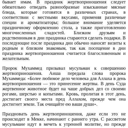
бывает имам. В праздник жертвоприношения следует
обязательно отведать разнообразные изысканные мясные
блюда, которые готовятся в различных странах, в
соответствии с местными вкусами, применяя различные
специи и ароматизаторы; большое внимание уделяется
праздничному оформлению стола, а также приготовлению
многочисленных сладостей. Близким друзьям и
родственникам в дни праздника стараются сделать подарки. В
последующие после праздника дни обычно наносят визиты к
родным и близким знакомым, так как посещение в дни
праздника жертвоприношения считается благословенным и
желательным.
Пророк Мухаммед призывал мусульман к совершению
жертвоприношения. Аиша передала слова пророка
Мухаммеда: «Более любимое дело человека для Аллаха в день
жертвоприношения — это принесение жертвы. В день Суда
жертвенное животное будет на чаше добрых дел со своими
рогами, шерстью и копытами. Кровь, пролитая в этот день,
достигает своего места пред Аллахом, прежде чем она
достигнет земли. Так очищайте ею ваши души».
Праздновать день жертвоприношения, даже если это не
происходит в Мекке, начинают с раннего утра. С рассветом
мусульмане идут в мечеть к утренней молитве, но прежде