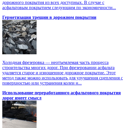
дорожного покрытия из всех доступных. В случае с
асфальтовым покрытием следующим по экономичности...
Герметизация трещин в дорожном покрытии
Холодная фрезеровка — неотъемлемая часть процесса
строительства многих дорог. При фрезеровании асфальта
удаляется старое и изношенное дорожное покрытие. Этот
метод также можно использовать для улучшения сцепления с
поверхностью или устранения колеи н...
Использование переработанного асфальтового покрытия
дорог имеет смысл