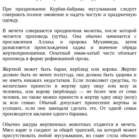
При праздновании Курбан-байрама мусульманам следует
совершить полное омовение и надеть чистую и праздничную
одежду.
В мечети совершается праздничная молитва, после которой
читается проповедь (хутба). Она обычно начинается с
прославления Аллаха и пророка Мухаммеда, затем
разъясняется происхождения хаджа и значение обряда
жертвоприношения. Опытный имам-хатыб часто облекает
проповедь в форму рифмованной прозы.
Жертвой может быть баран, верблюд или корова. Жертве
должно быть не менее полугода, она должна быть здорова и
не иметь никаких недостатков. Если позволяют средства, то
желательно принести в жертву одну овцу или козу за
человека, или корову (верблюда) — не более чем от семи
человек, но также можно принести в жертву одну овцу (козу)
за всю семью. Обычай допускает принесение жертвы за
усопших, если они завещали сделать это. От одной семьи
производится заклание одного барашка.
Обычно шкуры жертвенных животных отдаются в мечеть.
Мясо варят и съедают за общей трапезой, на которой может
присутствовать любой мусульманин, во главе стола обычно