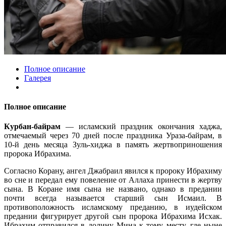
Полное описание
Галерея
Полное описание
Курбан-байрам
— исламский праздник окончания хаджа,
отмечаемый через 70 дней после праздника Ураза-байрам, в
10-й день месяца Зуль-хиджа в память жертвоприношения
пророка Ибрахима.
Согласно Корану, ангел Джабраил явился к пророку Ибрахиму
во сне и передал ему повеление от Аллаха принести в жертву
сына. В Коране имя сына не названо, однако в предании
почти всегда называется старший сын Исмаил. В
противоположность исламскому преданию, в иудейском
предании фигурирует другой сын пророка Ибрахима Исхак.
Ибрахим отправился в долину Мина к тому месту, где ныне