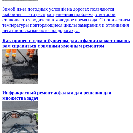
Зимой из-за погодных условий на дорогах появляются
выбоины — это распространённая проблема, с которой
сталкиваются водители в холодное время года. С понижением
температуры повторяющиеся циклы замерзания и оттаивания
негативно сказываются на дорогах, ...
Как прицеп с термоc бункером для асфальта может помочь
вам справиться с зимними ямочным ремонтом
Инфракрасный ремонт асфальта для решения для
множества задач