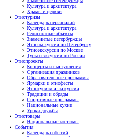
Знаменитые Петербуржцы
Культура и архитектура
Храмы и церкви
Этнотуризм
Календарь персоналий
Культура и архитектура
Религиозные объекты
Знаменитые петербуржцы
Этноэкскурсии по Петербургу
Этноэкскурсии по Москве
Туры и эксурсии по России
Этнопроекты
Концерты и выступления
Организация праздников
Образовательные программы
Ярмарки и этнофесты
Этнотуризм и экскурсии
Традиции и обряды
Спортивные программы
Национальные кухни
Уроки дружбы
Этнотовары
Национальные костюмы
События
Календарь событий