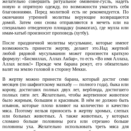
желательно совершить ритуальное омовение-гусль, надеть
новую и опрятную одежду, по возможности умастить себя
благовониями. Перед молитвой есть не рекомендуется. По
окончании утренней молитвы верующие возвращаются
домой. Затем они снова отправляются в мечеть или на
специально отведенную площадку (намазгах), где мулла или
имам-хатыб произносит проповедь (хутбу).
После праздничной молитвы мусульмане, которые имеют
возможность принести жертву, делают это.Над жертвой
любой рядовой мусульманин может произнести краткую
формулу: «Бисмиллах, Аллах Акбар», то есть «Во имя Аллаха,
Аллах велик!» Прежде чем барана режут, его обязательно
валят на землю головой в сторону Мекки.
В жертву можно принести барана, который достиг семи
месяцев (по шафиитскому мазхабу — полного года), быка или
корову, достигших полных двух лет, верблюда, достигшего
полных пяти лет. Желательно, чтобы жертвенное животное
было жирным, большим и красивым. В нём не должно быть
изъянов, которые плохо влияют на количество и качество
мяса. Поэтому нельзя приносить в жертву хромых, слепых
или больных животных. А также животных, у которых
сломано больше половины рога или отрезано больше
половины уха. Желательно использовать треть мяса для