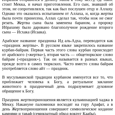
стоит Мекка, и начал приготовления. Его сын, знавший об
этом, не сопротивлялся, так как был послушен отцу и Аллаху.
Однако это оказалось испытанием от Аллаха, и, когда жертва
была почти принесена, Аллах сделал так, чтобы нож не смог
резать. Жертва сына была заменена бараном, а пророку
Ибрахиму было даровано благополучное рождение второго
сына — Исхака (Исаака).
Арабское название праздника Ид аль-Адха, переводится как
«праздник жертвы». В русском языке закрепилось название
курбан-байрам. Первая часть этого слова курбан происходит
от арабского («жертва»), вторая часть — общетюркское слово
байрам («праздник»). Так он называется в разных языках,
прежде всего в самих тюркских. Часто вместо слова байрам
употребляется слово айт — праздник‎.
В мусульманской традиции курбаном именуется все то, что
приближает человека к Богу, а ритуальное заклание
животного в праздничный день подразумевает духовное
обращение к Богу.
Праздник жертвоприношения является кульминацией хаджа в
Мекку. Накануне паломники восходят на гору Арафат, а в
день Жертвоприношения совершают символическое кидание
камнями и таваф (семикратный обход вокруг Каабы).