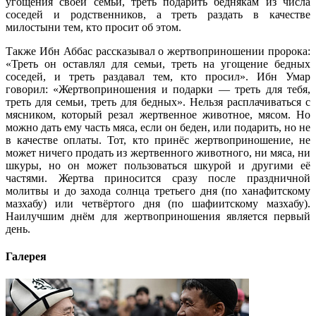
угощения своей семьи, треть подарить беднякам из числа
соседей и родственников, а треть раздать в качестве
милостыни тем, кто просит об этом.
Также Ибн Аббас рассказывал о жертвоприношении пророка:
«Треть он оставлял для семьи, треть на угощение бедных
соседей, и треть раздавал тем, кто просил». Ибн Умар
говорил: «Жертвоприношения и подарки — треть для тебя,
треть для семьи, треть для бедных». Нельзя расплачиваться с
мясником, который резал жертвенное животное, мясом. Но
можно дать ему часть мяса, если он беден, или подарить, но не
в качестве оплаты. Тот, кто принёс жертвоприношение, не
может ничего продать из жертвенного животного, ни мяса, ни
шкуры, но он может пользоваться шкурой и другими её
частями. Жертва приносится сразу после праздничной
молитвы и до захода солнца третьего дня (по ханафитскому
мазхабу) или четвёртого дня (по шафиитскому мазхабу).
Наилучшим днём для жертвоприношения является первый
день.
Галерея