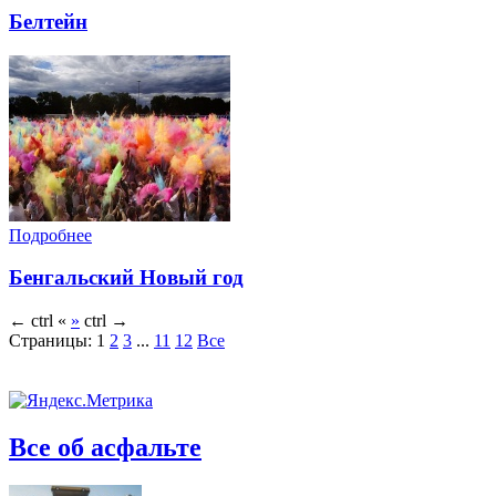
Белтейн
Подробнее
Бенгальский Новый год
←
ctrl
«
»
ctrl
→
Страницы:
1
2
3
...
11
12
Все
Все об асфальте