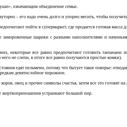
 yuan», означающим объединение семьи.
о муторно – его надо очень долго и упорно месить, чтобы получ
редпочитают пойти в супермаркет, где продается готовая масса д
е замороженные шарики с разными наполнителями и начинками, 
них, некоторые все равно предпочитают готовить танъюани ли
з него не слепи, в итоге все равно получаются простые комки).
ояния едят пельмени, потому что бытует такое поверье: отведав
предкам девятислойное пирожное.
коров, овец и прочие символы счастья, затем все это готовят на 
ле жертвоприношения устраивают большой пир.