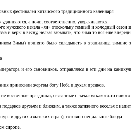
новных фестивалей китайского традиционного календаря.
 удлиняются, а ночи, соответственно, укорачиваются.
го мужского начала «ян» (поскольку темный и холодный сезон зи
ма и веры в весну, нельзя забывать, что зима-то вся еще впереди
ником Зимы) принято было складывать в хранилища зимние з
й.
мператора и его сановников, отправлялся в эти дни на каникул
яния приносили жертвы богу Неба и духам предков.
ие восточные праздники, связанные с началом какого-то нового
 подарков друзьям и близким, а также затяжного веселья с напи
ура и других азиатских стран), готовят специальные блюда –
ом сиропе.