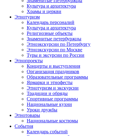
Знаменитые Петербуржцы
Культура и архитектура
Храмы и церкви
Этнотуризм
Календарь персоналий
Культура и архитектура
Религиозные объекты
Знаменитые петербуржцы
Этноэкскурсии по Петербургу
Этноэкскурсии по Москве
Туры и эксурсии по России
Этнопроекты
Концерты и выступления
Организация праздников
Образовательные программы
Ярмарки и этнофесты
Этнотуризм и экскурсии
Традиции и обряды
Спортивные программы
Национальные кухни
Уроки дружбы
Этнотовары
Национальные костюмы
События
Календарь событий