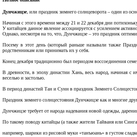
Дунчжицзе
, или праздник зимнего солнцеворота – один из ос
Начиная с этого времени между 21 и 22 декабря дни потихоньку
У китайцев данное явление ассоциируется с усилением активно
Однако, несмотря на то, что, Дунчжицзе – это праздник оптимиз
Посему в этот день (который раньше называли также Празд
родственникам или принимать их у себя.
Конец декабря традиционно был периодом воссоединения семе
В древности, в эпоху династии Хань, весь народ, начиная с и
веселью и застолью.
В период династий Тан и Сунн в праздник Зимнего Солнцесто
Праздник зимнего солнцестояния Дунчжицзе как и многие друг
Дунчжицзе требует от народа надевания новой одежды, дарения
По такому поводу китайцы (а также жители Тайваня или Сингап
например, шарики из рисовой муки «танъюань» в густом сладк