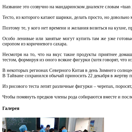
Название это созвучно на мандаринском диалекте словам «tuan
Тесто, из которого катают шарики, делать просто, но довольн
Поэтому те, у кого нет времени и желания возиться на кухне, п
Особо ленивые или занятые могут купить там же уже готовы
сиропом из коричневого сахара.
Несмотря на то, что на вкус такие продукты приятнее домаш
тестом, формируя из оного всякие фигурки (хотя говорят, что и
В некоторых регионах Северного Китая в день Зимнего солнцест
В Тайване сохранился обычай приносить 22 декабря в жертву 
Из рисового теста лепят различные фигурки – черепах, поросят, 
Чтобы помянуть предков члены рода собираются вместе и пос
Галерея