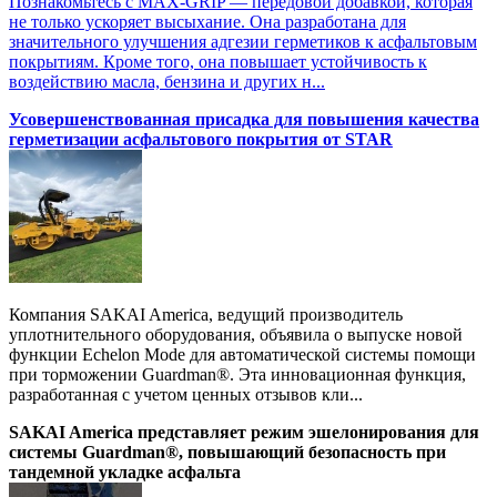
Познакомьтесь с MAX-GRIP — передовой добавкой, которая
не только ускоряет высыхание. Она разработана для
значительного улучшения адгезии герметиков к асфальтовым
покрытиям. Кроме того, она повышает устойчивость к
воздействию масла, бензина и других н...
Усовершенствованная присадка для повышения качества
герметизации асфальтового покрытия от STAR
Компания SAKAI America, ведущий производитель
уплотнительного оборудования, объявила о выпуске новой
функции Echelon Mode для автоматической системы помощи
при торможении Guardman®. Эта инновационная функция,
разработанная с учетом ценных отзывов кли...
SAKAI America представляет режим эшелонирования для
системы Guardman®, повышающий безопасность при
тандемной укладке асфальта