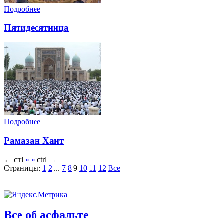
Подробнее
Пятидесятница
Подробнее
Рамазан Хаит
←
ctrl
«
»
ctrl
→
Страницы:
1
2
...
7
8
9
10
11
12
Все
Все об асфальте