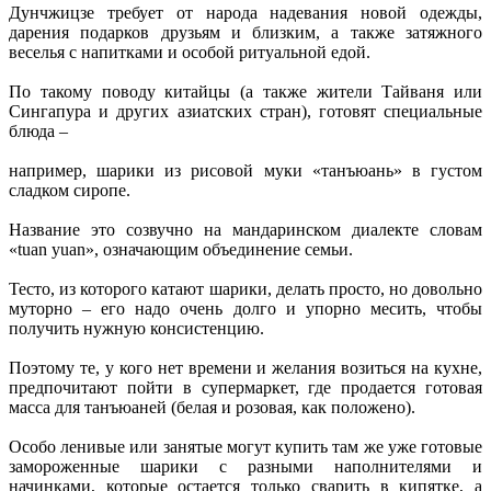
Дунчжицзе требует от народа надевания новой одежды,
дарения подарков друзьям и близким, а также затяжного
веселья с напитками и особой ритуальной едой.
По такому поводу китайцы (а также жители Тайваня или
Сингапура и других азиатских стран), готовят специальные
блюда –
например, шарики из рисовой муки «танъюань» в густом
сладком сиропе.
Название это созвучно на мандаринском диалекте словам
«tuan yuan», означающим объединение семьи.
Тесто, из которого катают шарики, делать просто, но довольно
муторно – его надо очень долго и упорно месить, чтобы
получить нужную консистенцию.
Поэтому те, у кого нет времени и желания возиться на кухне,
предпочитают пойти в супермаркет, где продается готовая
масса для танъюаней (белая и розовая, как положено).
Особо ленивые или занятые могут купить там же уже готовые
замороженные шарики с разными наполнителями и
начинками, которые остается только сварить в кипятке, а