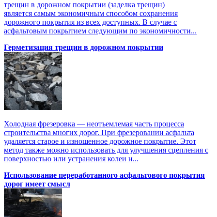
трещин в дорожном покрытии (заделка трещин)
является самым экономичным способом сохранения
дорожного покрытия из всех доступных. В случае с
асфальтовым покрытием следующим по экономичности...
Герметизация трещин в дорожном покрытии
Холодная фрезеровка — неотъемлемая часть процесса
строительства многих дорог. При фрезеровании асфальта
удаляется старое и изношенное дорожное покрытие. Этот
метод также можно использовать для улучшения сцепления с
поверхностью или устранения колеи н...
Использование переработанного асфальтового покрытия
дорог имеет смысл