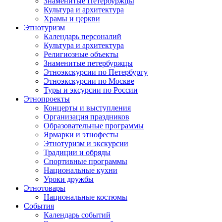
Знаменитые Петербуржцы
Культура и архитектура
Храмы и церкви
Этнотуризм
Календарь персоналий
Культура и архитектура
Религиозные объекты
Знаменитые петербуржцы
Этноэкскурсии по Петербургу
Этноэкскурсии по Москве
Туры и эксурсии по России
Этнопроекты
Концерты и выступления
Организация праздников
Образовательные программы
Ярмарки и этнофесты
Этнотуризм и экскурсии
Традиции и обряды
Спортивные программы
Национальные кухни
Уроки дружбы
Этнотовары
Национальные костюмы
События
Календарь событий