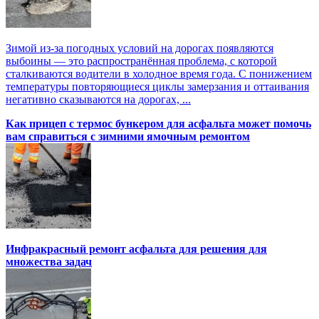
Зимой из-за погодных условий на дорогах появляются
выбоины — это распространённая проблема, с которой
сталкиваются водители в холодное время года. С понижением
температуры повторяющиеся циклы замерзания и оттаивания
негативно сказываются на дорогах, ...
Как прицеп с термоc бункером для асфальта может помочь
вам справиться с зимними ямочным ремонтом
Инфракрасный ремонт асфальта для решения для
множества задач