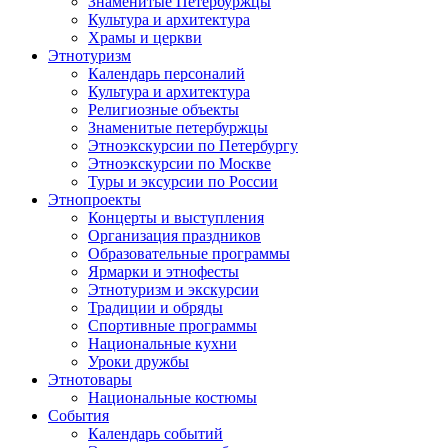
Знаменитые Петербуржцы
Культура и архитектура
Храмы и церкви
Этнотуризм
Календарь персоналий
Культура и архитектура
Религиозные объекты
Знаменитые петербуржцы
Этноэкскурсии по Петербургу
Этноэкскурсии по Москве
Туры и эксурсии по России
Этнопроекты
Концерты и выступления
Организация праздников
Образовательные программы
Ярмарки и этнофесты
Этнотуризм и экскурсии
Традиции и обряды
Спортивные программы
Национальные кухни
Уроки дружбы
Этнотовары
Национальные костюмы
События
Календарь событий