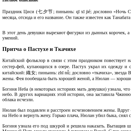
П
раздник Циси (七夕节; пиньинь: qī xī jié; дословно «Ночь С
месяца, отсюда и его название. Он также известен как Танабат
В этот день девушки вырезают фигурки из дынных корочек, а
умений.
Притча о Пастухе и Ткачихе
Китайский фольклор в связи с этим праздником повествует
сестер-фей, купающихся в озере. Пастух украл их одежду
китайский: 織女; пиньинь: zhī nǚ; дословно «ткачиха», звезда В
жены. Фея пообещала быть хорошей женой, а Нюлан — хорошим
Богиня Неба (в некоторых историях мать девушки) узнала, чт
небо. В других вариациях этой истории, она заставила Чжинюй
облака исчезли.
Нюлан был подавлен и расстроен исчезновением жены. Вдруг ег
на Небо и вернуть жену. Горько плача, Нюлан убил быка, снял с
Богиня узнала его под шкурой и решила наказать. Вытащив ш