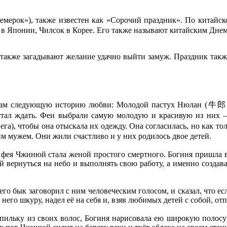
емерок»), также известен как «Сорочий праздник». По китайск
а в Японии, Чилсок
в Корее. Его также называют китайским Днем
 также загадывают желание удачно выйти замуж. Праздник такж
 нам следующую историю любви: Молодой пастух Нюлан (牛郎; пи
 и стал ждать. Феи выбрали самую молодую и красивую из
ега), чтобы она отыскала их одежду. Она согласилась, но как т
 мужем. Они жили счастливо и у них родилось двое детей.
о фея Чжинюй стала женой простого смертного. Богиня пришла в
 вернуться на небо и выполнять свою работу, а именно создава
о бык заговорил с ним человеческим голосом, и сказал, что есл
 него шкуру, надел её на себя и, взяв любимых детей с собой, о
пильку из своих волос, Богиня нарисовала ею широкую полосу 