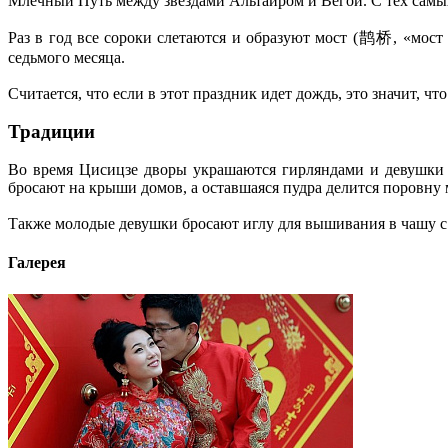
Млечный Путь между звездами Альтаиром и Вегой. С тех самых 
Раз в год все сороки слетаются и образуют мост (鹊桥, «мост
седьмого месяца.
Считается, что если в этот праздник идет дождь, это значит, ч
Традиции
Во время Цисицзе дворы украшаются гирляндами и девушки д
бросают на крыши домов, а оставшаяся пудра делится поровну 
Также молодые девушки бросают иглу для вышивания в чашу с в
Галерея