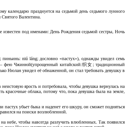
ому календарю празднуется на седьмой день седьмого лунного
 Святого Валентина.
е известен под именами: День Рождения седьмой сестры, Ночь
ньинь: niú láng; дословно «пастух»), однажды увидел семь
 них — фею Чжинюй(упрощенный китайский:织女; традиционный
олько Нюлан увидел её обнаженной, он стал требовать девушку в
 неистовую ярость и потребовала, чтобы девушка вернулась на
ть красочные облака, потому что, пока девушка была на земле,
и пастух убьет быка и наденет его шкуру, он сможет подняться
тправился на поиски возлюбленной.
на небе, чтобы навсегда разлучить влюбленных. Так появился