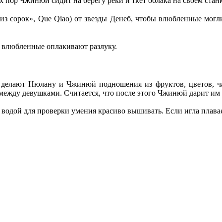
пор Чжинюй сидит на берегу реки и ткёт облака на своем станке
 из сорок», Que Qiao) от звезды Денеб, чтобы влюбленные мог
то влюбленные оплакивают разлуку.
елают Нюлану и Чжинюй подношения из фруктов, цветов, чая 
между девушками. Считается, что после этого Чжинюй дарит им 
одой для проверки умения красиво вышивать. Если игла плавает