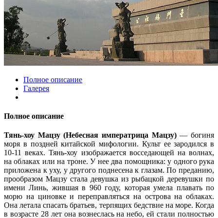
Полное описание
Галерея
Полное описание
Тянь-хоу Мацзу (Небесная императрица Мацзу)
— богиня
моря в поздней китайской мифологии. Культ ее зародился в
10-11 веках. Тянь-хоу изображается восседающей на волнах,
на облаках или на троне. У нее два помощника: у одного рука
приложена к уху, у другого поднесена к глазам. По преданию,
прообразом Мацзу стала девушка из рыбацкой деревушки по
имени Линь, жившая в 960 году, которая умела плавать по
морю на циновке и переправляться на острова на облаках.
Она летала спасать братьев, терпящих бедствие на море. Когда
в возрасте 28 лет она вознеслась на небо, ей стали полностью