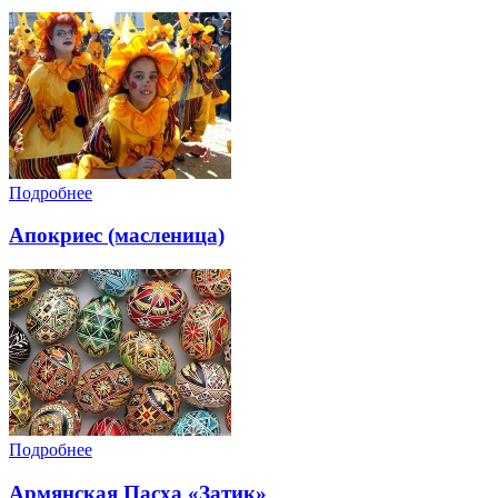
Подробнее
Апокриес (масленица)
Подробнее
Армянская Пасха «Затик»