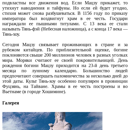
подвластны все движения вод. Если Мацзу прикажет, то
утихнут наводнения и тайфуны. Но если ей будет угодно,
стихия может снова разбушеваться. В 1156 году по приказу
императора был воздвигнут храм в ее честь. Государи
награждали ее пышными титулами. С 13 века ее стали
называть Тянь-фэй (Небесная наложница), а с конца 17 века —
Тянь-хоу.
Сегодня Мацзу связывает проживающих в стране и за
рубежом китайцев. По приблизительной оценке, богине
поклоняются свыше 200 миллионов человек в разных уголках
мира. Моряки считают ее своей покровительницей. День
рождения богини Мацзу приходится на 23-й день третьего
месяца по лунному календарю. Большинство людей
предпочитают совершать паломничества за несколько дней до
этой даты. Культ Тянь-хоу особенно популярен в провинции
Фуцзянь, на Тайване. Храмы в ее честь построены и во
Вьетнаме (в городе Хошимине).
Галерея