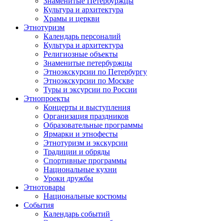
Знаменитые Петербуржцы
Культура и архитектура
Храмы и церкви
Этнотуризм
Календарь персоналий
Культура и архитектура
Религиозные объекты
Знаменитые петербуржцы
Этноэкскурсии по Петербургу
Этноэкскурсии по Москве
Туры и эксурсии по России
Этнопроекты
Концерты и выступления
Организация праздников
Образовательные программы
Ярмарки и этнофесты
Этнотуризм и экскурсии
Традиции и обряды
Спортивные программы
Национальные кухни
Уроки дружбы
Этнотовары
Национальные костюмы
События
Календарь событий