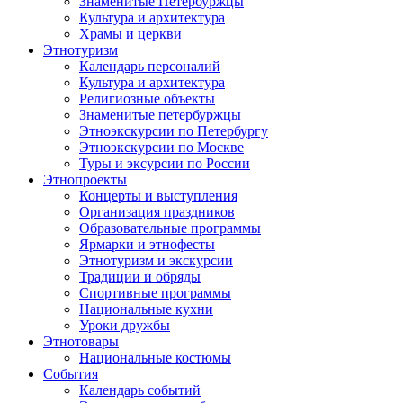
Знаменитые Петербуржцы
Культура и архитектура
Храмы и церкви
Этнотуризм
Календарь персоналий
Культура и архитектура
Религиозные объекты
Знаменитые петербуржцы
Этноэкскурсии по Петербургу
Этноэкскурсии по Москве
Туры и эксурсии по России
Этнопроекты
Концерты и выступления
Организация праздников
Образовательные программы
Ярмарки и этнофесты
Этнотуризм и экскурсии
Традиции и обряды
Спортивные программы
Национальные кухни
Уроки дружбы
Этнотовары
Национальные костюмы
События
Календарь событий