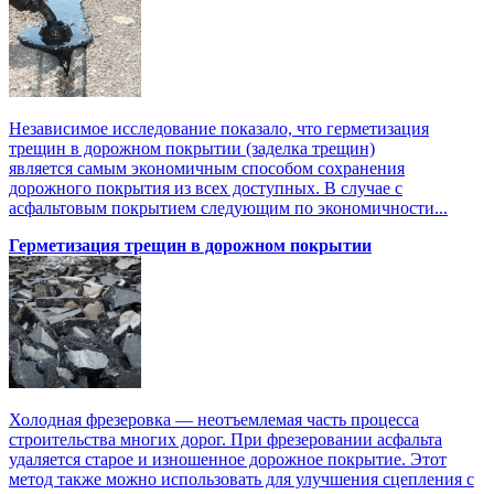
Независимое исследование показало, что герметизация
трещин в дорожном покрытии (заделка трещин)
является самым экономичным способом сохранения
дорожного покрытия из всех доступных. В случае с
асфальтовым покрытием следующим по экономичности...
Герметизация трещин в дорожном покрытии
Холодная фрезеровка — неотъемлемая часть процесса
строительства многих дорог. При фрезеровании асфальта
удаляется старое и изношенное дорожное покрытие. Этот
метод также можно использовать для улучшения сцепления с