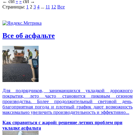
←
ctrl
«
»
ctrl
→
Страницы:
1
2
3
4
...
11
12
Все
Все об асфальте
Для подрядчиков, занимающихся укладкой дорожного
покрытия, лето часто становится пиковым сезоном
производства. Более продолжительный световой день,
благоприятная погода и плотный график дают возможность
максимально увеличить производительность и эффективно...
Как справиться с жарой: решение летних проблем при
укладке асфальта