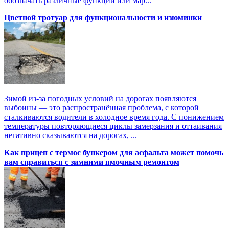
обозначать различные функции или мар...
Цветной тротуар для функциональности и изюминки
Зимой из-за погодных условий на дорогах появляются
выбоины — это распространённая проблема, с которой
сталкиваются водители в холодное время года. С понижением
температуры повторяющиеся циклы замерзания и оттаивания
негативно сказываются на дорогах, ...
Как прицеп с термоc бункером для асфальта может помочь
вам справиться с зимними ямочным ремонтом