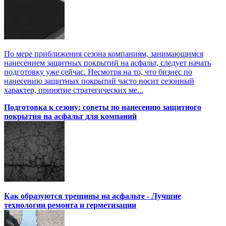
По мере приближения сезона компаниям, занимающимся
нанесением защитных покрытий на асфальт, следует начать
подготовку уже сейчас. Несмотря на то, что бизнес по
нанесению защитных покрытий часто носит сезонный
характер, принятие стратегических ме...
Подготовка к сезону: советы по нанесению защитного
покрытия на асфальт для компаний
Как образуются трещины на асфальте - Лучшие
технологии ремонта и герметизации