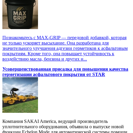
Познакомьтесь с MAX-GRIP — передовой добавкой, которая
не только ускоряет высыхание. Она разработана для
значительного улучшения адгезии герметиков к асфальтовым
покрытиям. Кроме того, она повышает устойчивость к
воздействию масла, бензина и других н...
Усовершенствованная присадка для повышения качества
герметизации асфальтового покрытия от STAR
Компания SAKAI America, ведущий производитель
уплотнительного оборудования, объявила о выпуске новой
функции Echelon Mode для автоматической системы помощи