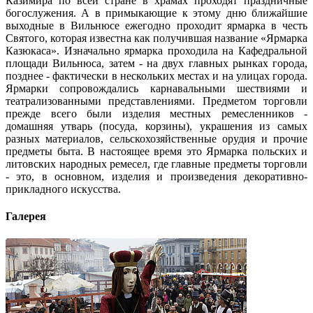
Казимира по всей стране в храмах проходят праздничные
богослужения. А в примыкающие к этому дню ближайшие
выходные в Вильнюсе ежегодно проходит ярмарка в честь
Святого, которая известна как получившая название «Ярмарка
Казюкаса». Изначально ярмарка проходила на Кафедральной
площади Вильнюса, затем - на двух главных рынках города,
позднее - фактически в нескольких местах и на улицах города.
Ярмарки сопровождались карнавальными шествиями и
театрализованными представлениями. Предметом торговли
прежде всего были изделия местных ремесленников -
домашняя утварь (посуда, корзины), украшения из самых
разных материалов, сельскохозяйственные орудия и прочие
предметы быта. В настоящее время это Ярмарка польских и
литовских народных ремесел, где главные предметы торговли
- это, в основном, изделия и произведения декоративно-
прикладного искусства.
Галерея