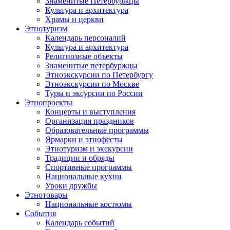
Знаменитые Петербуржцы
Культура и архитектура
Храмы и церкви
Этнотуризм
Календарь персоналий
Культура и архитектура
Религиозные объекты
Знаменитые петербуржцы
Этноэкскурсии по Петербургу
Этноэкскурсии по Москве
Туры и эксурсии по России
Этнопроекты
Концерты и выступления
Организация праздников
Образовательные программы
Ярмарки и этнофесты
Этнотуризм и экскурсии
Традиции и обряды
Спортивные программы
Национальные кухни
Уроки дружбы
Этнотовары
Национальные костюмы
События
Календарь событий