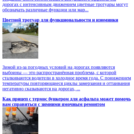
дорогах с интенсивным движением цветные тротуары могут
обозначать различные функции или мар...
Цветной тротуар для функциональности и изюминки
Зимой из-за погодных условий на дорогах появляются
выбоины — это распространённая проблема, с которой
сталкиваются водители в холодное время года. С понижением
температуры повторяющиеся циклы замерзания и оттаивания
негативно сказываются на дорогах, ...
Как прицеп с термоc бункером для асфальта может помочь
вам справиться с зимними ямочным ремонтом