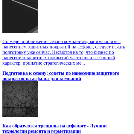
По мере приближения сезона компаниям, занимающимся
нанесением защитных покрытий на асфальт, следует начать
подготовку уже сейчас. Несмотря на то, что бизнес по
нанесению защитных покрытий часто носит сезонный
характер, принятие стратегических ме...
Подготовка к сезону: советы по нанесению защитного
покрытия на асфальт для компаний
Как образуются трещины на асфальте - Лучшие
технологии ремонта и герметизации