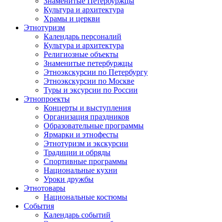
Знаменитые Петербуржцы
Культура и архитектура
Храмы и церкви
Этнотуризм
Календарь персоналий
Культура и архитектура
Религиозные объекты
Знаменитые петербуржцы
Этноэкскурсии по Петербургу
Этноэкскурсии по Москве
Туры и эксурсии по России
Этнопроекты
Концерты и выступления
Организация праздников
Образовательные программы
Ярмарки и этнофесты
Этнотуризм и экскурсии
Традиции и обряды
Спортивные программы
Национальные кухни
Уроки дружбы
Этнотовары
Национальные костюмы
События
Календарь событий