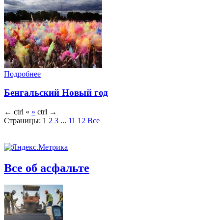
Подробнее
Бенгальский Новый год
←
ctrl
«
»
ctrl
→
Страницы:
1
2
3
...
11
12
Все
Все об асфальте