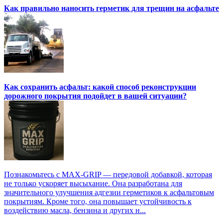
Как правильно наносить герметик для трещин на асфальте
Как сохранить асфальт: какой способ реконструкции
дорожного покрытия подойдет в вашей ситуации?
Познакомьтесь с MAX-GRIP — передовой добавкой, которая
не только ускоряет высыхание. Она разработана для
значительного улучшения адгезии герметиков к асфальтовым
покрытиям. Кроме того, она повышает устойчивость к
воздействию масла, бензина и других н...