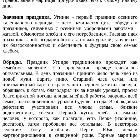
Православные марийцы приурочивают его к самому ильину
дню.
Значения праздника.
Угинде - первый праздник осеннего
календарного периода, с него начинается цикл обрядов и
праздников, связанных с осенними уборочными работами -
жатвой, обмолотом хлеба и с его потреблением. Главная идея
праздника - поблагодарив богов за новый урожай, заручиться
их благосклонностью и обеспечить в будущем свою семью
хлебом.
Обряды.
Праздник Угинде традиционно проходит как
семейное моление. Его проведение прежде считалось
обязательным. В день праздника принято было печь хлеб из
новой муки, варить пиво. Старший член семьи или
приглашенный карт на краю чаши с зерном зажигал свечу, и,
обращаясь к богам, благодарил их за новый урожай, просил
благоприятной погоды для дальнейшей работы, здоровья всей
семье, благословения на урожай будущего года. В обрядовых
действиях участвовали все члены семьи, близкие
родственники, соседи. Первый кусок хлеба отламывал
человек, у которого, как полагали, есть Перке (изобилие,
достаток), затем пробовали все остальные. В некоторых
селениях богу изобилия Перке Юмо делали
жертвоприношения в священной роще. Горные марийцы