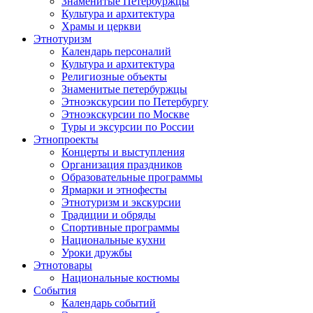
Знаменитые Петербуржцы
Культура и архитектура
Храмы и церкви
Этнотуризм
Календарь персоналий
Культура и архитектура
Религиозные объекты
Знаменитые петербуржцы
Этноэкскурсии по Петербургу
Этноэкскурсии по Москве
Туры и эксурсии по России
Этнопроекты
Концерты и выступления
Организация праздников
Образовательные программы
Ярмарки и этнофесты
Этнотуризм и экскурсии
Традиции и обряды
Спортивные программы
Национальные кухни
Уроки дружбы
Этнотовары
Национальные костюмы
События
Календарь событий