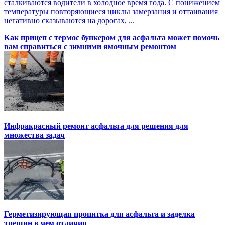
сталкиваются водители в холодное время года. С понижением
температуры повторяющиеся циклы замерзания и оттаивания
негативно сказываются на дорогах, ...
Как прицеп с термоc бункером для асфальта может помочь
вам справиться с зимними ямочным ремонтом
Инфракрасный ремонт асфальта для решения для
множества задач
Герметизирующая пропитка для асфальта и заделка
трещин в чем отличия