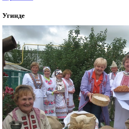
Угинде