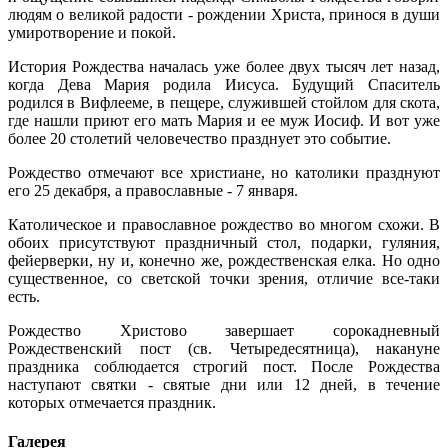
людям о великой радости - рождении Христа, принося в души
умиротворение и покой.
История Рождества началась уже более двух тысяч лет назад,
когда Дева Мария родила Иисуса. Будущий Спаситель
родился в Вифлееме, в пещере, служившей стойлом для скота,
где нашли приют его мать Мария и ее муж Иосиф. И вот уже
более 20 столетий человечество празднует это событие.
Рождество отмечают все христиане, но католики празднуют
его 25 декабря, а православные - 7 января.
Католическое и православное рождество во многом схожи. В
обоих присутствуют праздничный стол, подарки, гуляния,
фейерверки, ну и, конечно же, рождественская елка. Но одно
существенное, со светской точки зрения, отличие все-таки
есть.
Рождество Христово завершает сорокадневный
Рождественский пост (св. Четыредесятница), накануне
праздника соблюдается строгий пост. После Рождества
наступают святки - святые дни или 12 дней, в течение
которых отмечается праздник.
Галерея