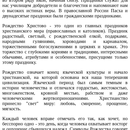
во втором ряду икон, начиная снизу. Праздники служат для
нас училищем добродетели и благочестия и напоминают нам
о высоких истинах веры. В православной России Пасха и
двунадесятые праздники были гражданскими праздниками.
Рождество Христово - это один из главных праздников
христианского мира (православных и католиков). Праздник
радостный, светлый, с рождественской елкой, подарками,
народными гуляниями, хороводами и карнавалом,
торжественными богослужениями в церквях и храмах. Это
торжество с глубокими корнями и традициями, интересными
обычаями, атрибутами и особенностями, присущими только
этому празднику.
Рождество означает конец языческой культуры и начало
христианской, на которой основана вся наша теперешняя
цивилизация. Языческий период был самым темным в
истории человечества и отличался гордостью, жестокостью,
многоженством, кровной местью, рабством и даже
человеческими жертвоприношениями. Христианство
принесло "свет" миру: любовь, смирение, прощение,
мягкость.
Каждый человек вправе отмечать его так, как хочет, но
бесспорно одно - это день, когда человека охватывает восторг
и ощущение сбывшихся надежд. Символы Рождества говорят