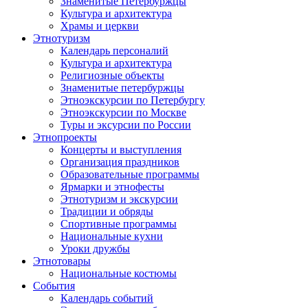
Знаменитые Петербуржцы
Культура и архитектура
Храмы и церкви
Этнотуризм
Календарь персоналий
Культура и архитектура
Религиозные объекты
Знаменитые петербуржцы
Этноэкскурсии по Петербургу
Этноэкскурсии по Москве
Туры и эксурсии по России
Этнопроекты
Концерты и выступления
Организация праздников
Образовательные программы
Ярмарки и этнофесты
Этнотуризм и экскурсии
Традиции и обряды
Спортивные программы
Национальные кухни
Уроки дружбы
Этнотовары
Национальные костюмы
События
Календарь событий