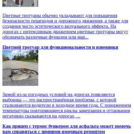
Цветные тротуары обычно укладывают для повышения
безопасности пешеходов и дорожного движения, а также для
создания чисто эстетического визуального эффекта. На
дорогах с интенсивным движением цветные тротуары могут
обозначать различные функции или мар...
Цветной тротуар для функциональности и изюминки
Зимой из-за погодных условий на дорогах появляются
выбоины — это распространённая проблема, с которой
сталкиваются водители в холодное время года. С понижением
температуры повторяющиеся циклы замерзания и оттаивания
негативно сказываются на дорогах, ...
Как прицеп с термоc бункером для асфальта может помочь
вам справиться с зимними ямочным ремонтом