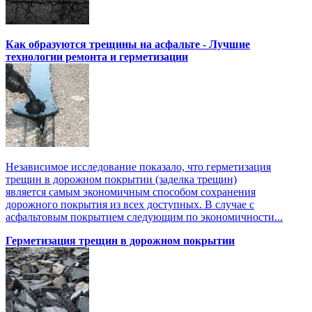
Как образуются трещины на асфальте - Лучшие
технологии ремонта и герметизации
Независимое исследование показало, что герметизация
трещин в дорожном покрытии (заделка трещин)
является самым экономичным способом сохранения
дорожного покрытия из всех доступных. В случае с
асфальтовым покрытием следующим по экономичности...
Герметизация трещин в дорожном покрытии