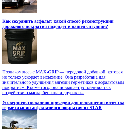
Как сохранить асфальт: какой способ реконструкции
дорожного покрытия подойдет в вашей ситуации?
Познакомьтесь с MAX-GRIP — передовой добавкой, которая
не только ускоряет высыхание. Она разработана для
значительного улучшения адгезии герметиков к асфальтовым
покрытиям. Кроме того, она повышает устойчивость к
воздействию масла, бензина и других н...
Усовершенствованная присадка для повышения качества
герметизации асфальтового покрытия от STAR