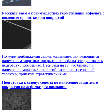
Рассказываем о преимуществах герметизации асфальта с
помощью пропитки или покрытий
По мере приближения сезона компаниям, занимающимся
нанесением защитных покрытий на асфальт, следует начать
подготовку уже сейчас. Несмотря на то, что бизнес по
нанесению защитных покрытий часто носит сезонный
характер, принятие стратегических ме...
Подготовка к сезону: советы по нанесению защитного
покрытия на асфальт для компаний