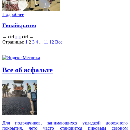
Подробнее
Гинайкратия
←
ctrl
«
»
ctrl
→
Страницы:
1
2
3
4
...
11
12
Все
Все об асфальте
Для подрядчиков, занимающихся укладкой дорожного
покрытия, лето часто становится пиковым сезоном