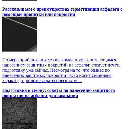
Рассказываем о преимуществах герметизации асфальта с
помощью пропитки или покрытий
По мере приближения сезона компаниям, занимающимся
нанесением защитных покрытий на асфальт, следует начать
подготовку уже сейчас. Несмотря на то, что бизнес по
нанесению защитных покрытий часто носит сезонный
характер, принятие стратегических ме...
Подготовка к сезону: советы по нанесению защитного
покрытия на асфальт для компаний