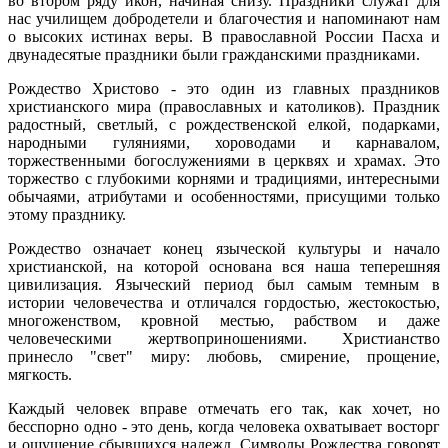
во втором ряду икон, начиная снизу. Праздники служат для
нас училищем добродетели и благочестия и напоминают нам
о высоких истинах веры. В православной России Пасха и
двунадесятые праздники были гражданскими праздниками.
Рождество Христово - это один из главных праздников
христианского мира (православных и католиков). Праздник
радостный, светлый, с рождественской елкой, подарками,
народными гуляниями, хороводами и карнавалом,
торжественными богослужениями в церквях и храмах. Это
торжество с глубокими корнями и традициями, интересными
обычаями, атрибутами и особенностями, присущими только
этому празднику.
Рождество означает конец языческой культуры и начало
христианской, на которой основана вся наша теперешняя
цивилизация. Языческий период был самым темным в
истории человечества и отличался гордостью, жестокостью,
многоженством, кровной местью, рабством и даже
человеческими жертвоприношениями. Христианство
принесло "свет" миру: любовь, смирение, прощение,
мягкость.
Каждый человек вправе отмечать его так, как хочет, но
бесспорно одно - это день, когда человека охватывает восторг
и ощущение сбывшихся надежд. Символы Рождества говорят