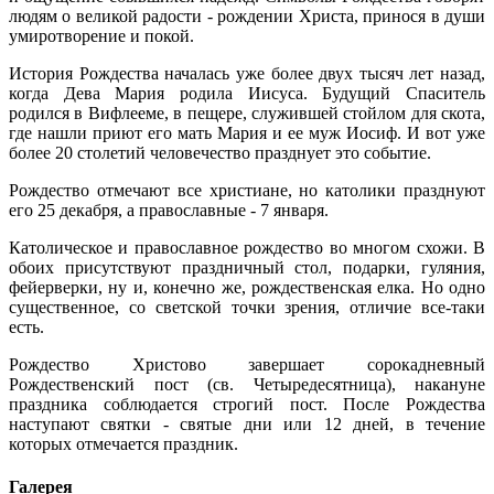
людям о великой радости - рождении Христа, принося в души
умиротворение и покой.
История Рождества началась уже более двух тысяч лет назад,
когда Дева Мария родила Иисуса. Будущий Спаситель
родился в Вифлееме, в пещере, служившей стойлом для скота,
где нашли приют его мать Мария и ее муж Иосиф. И вот уже
более 20 столетий человечество празднует это событие.
Рождество отмечают все христиане, но католики празднуют
его 25 декабря, а православные - 7 января.
Католическое и православное рождество во многом схожи. В
обоих присутствуют праздничный стол, подарки, гуляния,
фейерверки, ну и, конечно же, рождественская елка. Но одно
существенное, со светской точки зрения, отличие все-таки
есть.
Рождество Христово завершает сорокадневный
Рождественский пост (св. Четыредесятница), накануне
праздника соблюдается строгий пост. После Рождества
наступают святки - святые дни или 12 дней, в течение
которых отмечается праздник.
Галерея