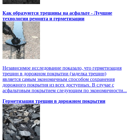
Как образуются трещины на асфальте - Лучшие
технологии ремонта и герметизации
Независимое исследование показало, что герметизация
трещин в дорожном покрытии (заделка трещин)
является самым экономичным способом сохранения
дорожного покрытия из всех доступных. В случае с
асфальтовым покрытием следующим по экономичности...
Герметизация трещин в дорожном покрытии