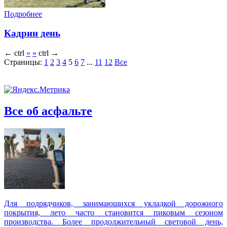
Подробнее
Кадрин день
←
ctrl
«
»
ctrl
→
Страницы:
1
2
3
4
5
6
7
...
11
12
Все
Все об асфальте
Для подрядчиков, занимающихся укладкой дорожного
покрытия, лето часто становится пиковым сезоном
производства. Более продолжительный световой день,