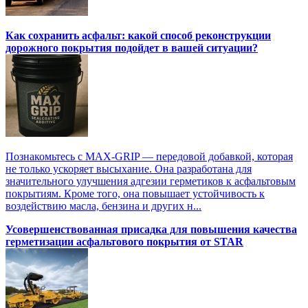
Как сохранить асфальт: какой способ реконструкции
дорожного покрытия подойдет в вашей ситуации?
Познакомьтесь с MAX-GRIP — передовой добавкой, которая
не только ускоряет высыхание. Она разработана для
значительного улучшения адгезии герметиков к асфальтовым
покрытиям. Кроме того, она повышает устойчивость к
воздействию масла, бензина и других н...
Усовершенствованная присадка для повышения качества
герметизации асфальтового покрытия от STAR