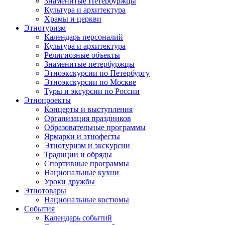
Знаменитые Петербуржцы
Культура и архитектура
Храмы и церкви
Этнотуризм
Календарь персоналий
Культура и архитектура
Религиозные объекты
Знаменитые петербуржцы
Этноэкскурсии по Петербургу
Этноэкскурсии по Москве
Туры и эксурсии по России
Этнопроекты
Концерты и выступления
Организация праздников
Образовательные программы
Ярмарки и этнофесты
Этнотуризм и экскурсии
Традиции и обряды
Спортивные программы
Национальные кухни
Уроки дружбы
Этнотовары
Национальные костюмы
События
Календарь событий