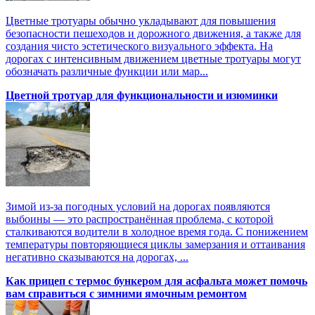
Цветные тротуары обычно укладывают для повышения
безопасности пешеходов и дорожного движения, а также для
создания чисто эстетического визуального эффекта. На
дорогах с интенсивным движением цветные тротуары могут
обозначать различные функции или мар...
Цветной тротуар для функциональности и изюминки
Зимой из-за погодных условий на дорогах появляются
выбоины — это распространённая проблема, с которой
сталкиваются водители в холодное время года. С понижением
температуры повторяющиеся циклы замерзания и оттаивания
негативно сказываются на дорогах, ...
Как прицеп с термоc бункером для асфальта может помочь
вам справиться с зимними ямочным ремонтом