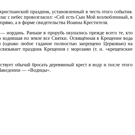
ристианский праздник, установленный в честь этого события.
лас с небес провозгласил: «Сей есть Сын Мой возлюбленный, в
прямо, а в форме свидетельства Иоанна Крестителя.
 — иордань. Раньше в прорубь окунались прежде всего те, кто
о ходившая по земле все Святки. Освящённая в Крещение вода
я (однако любое гадание полностью запрещено Церковью) на
связывает праздник Крещения с морозами (т. н. «крещенские
твует обычай бросать деревянный крест в воду и после этого
в Македонии — «Водицы».