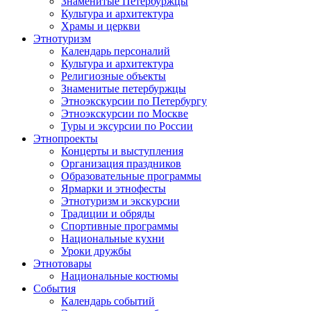
Знаменитые Петербуржцы
Культура и архитектура
Храмы и церкви
Этнотуризм
Календарь персоналий
Культура и архитектура
Религиозные объекты
Знаменитые петербуржцы
Этноэкскурсии по Петербургу
Этноэкскурсии по Москве
Туры и эксурсии по России
Этнопроекты
Концерты и выступления
Организация праздников
Образовательные программы
Ярмарки и этнофесты
Этнотуризм и экскурсии
Традиции и обряды
Спортивные программы
Национальные кухни
Уроки дружбы
Этнотовары
Национальные костюмы
События
Календарь событий