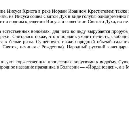
ие Иисуса Христа в реке Иордан Иоанном Крестителем; также х
иям, на Иисуса сошёл Святой Дух в виде голубя; одновременно г
ит о водном крещении Иисуса и сошествии Святого Духа, но не 
 естественных водоёмах, для чего во льду вырубается прорубь
рехи. Считалось также, что в иордань уходит нечисть, свободн
ется в белые ризы. Существует также народный обычай гадани
Святок, начиная с Рождества). Народный русский календарь 
изуют торжественные процессии с хоругвями к водоёму. Сущес
 Народное название праздника в Болгарии — «Йордановден», а 