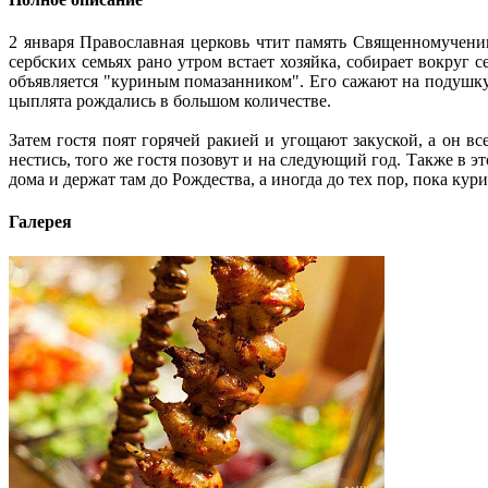
2 января Православная церковь чтит память Священномучени
сербских семьях рано утром встает хозяйка, собирает вокруг
объявляется "куриным помазанником". Его сажают на подушку, 
цыплята рождались в большом количестве.
Затем гостя поят горячей ракией и угощают закуской, а он в
нестись, того же гостя позовут и на следующий год. Также в э
дома и держат там до Рождества, а иногда до тех пор, пока кур
Галерея