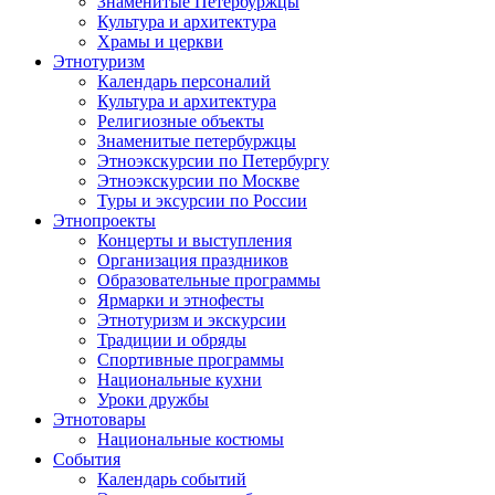
Знаменитые Петербуржцы
Культура и архитектура
Храмы и церкви
Этнотуризм
Календарь персоналий
Культура и архитектура
Религиозные объекты
Знаменитые петербуржцы
Этноэкскурсии по Петербургу
Этноэкскурсии по Москве
Туры и эксурсии по России
Этнопроекты
Концерты и выступления
Организация праздников
Образовательные программы
Ярмарки и этнофесты
Этнотуризм и экскурсии
Традиции и обряды
Спортивные программы
Национальные кухни
Уроки дружбы
Этнотовары
Национальные костюмы
События
Календарь событий