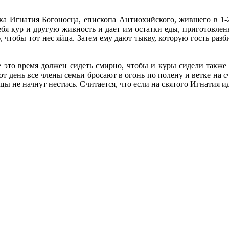
ка Игнатия Богоносца, епископа Антиохийского, жившего в 1-2
 себя кур и другую живность и дает им остатки еды, приготовле
чтобы тот нес яйца. Затем ему дают тыкву, которую гость разбив
се это время должен сидеть смирно, чтобы и куры сидели также
тот день все члены семьи бросают в огонь по полену и ветке на 
ицы не начнут нестись. Считается, что если на святого Игнатия и