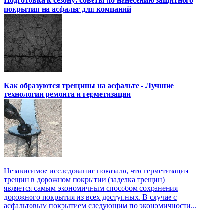
Подготовка к сезону: советы по нанесению защитного
покрытия на асфальт для компаний
Как образуются трещины на асфальте - Лучшие
технологии ремонта и герметизации
Независимое исследование показало, что герметизация
трещин в дорожном покрытии (заделка трещин)
является самым экономичным способом сохранения
дорожного покрытия из всех доступных. В случае с
асфальтовым покрытием следующим по экономичности...