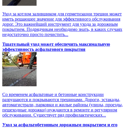
Уход за котлом заливщиком для герметизации трещин может
иметь решающее значение для эффективного обслуживания
дорог. Это важнейший инструмент для ухода за дорожным
покрытием. Подрядчикам необходимо знать, в каких случаях
недостаточно просто почистить...
Тщательный уход может обеспечить максимальную
эффективность асфальтового покрытия
Со временем асфальтовые и бетонные конструкции
разрушаются и покрываются трещинами. Дороги, эстакады,
автомагистрали, парковки и жилые районы (улицы, проезды,
пешеходные дорожки) нуждаются в ремонте и регулярном
обслуживании. Существует ряд профилактических...
Уход за асфальтобетонным дорожным покрытием и его