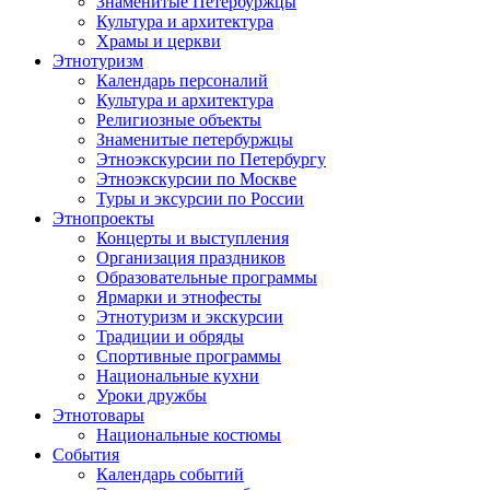
Знаменитые Петербуржцы
Культура и архитектура
Храмы и церкви
Этнотуризм
Календарь персоналий
Культура и архитектура
Религиозные объекты
Знаменитые петербуржцы
Этноэкскурсии по Петербургу
Этноэкскурсии по Москве
Туры и эксурсии по России
Этнопроекты
Концерты и выступления
Организация праздников
Образовательные программы
Ярмарки и этнофесты
Этнотуризм и экскурсии
Традиции и обряды
Спортивные программы
Национальные кухни
Уроки дружбы
Этнотовары
Национальные костюмы
События
Календарь событий