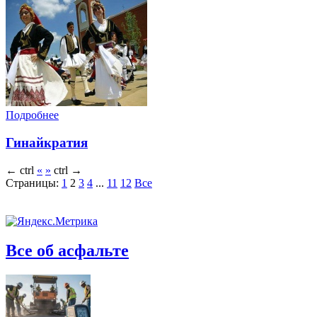
Подробнее
Гинайкратия
←
ctrl
«
»
ctrl
→
Страницы:
1
2
3
4
...
11
12
Все
Все об асфальте