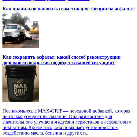
Как правильно наносить герметик для трещин на асфальте
Как сохранить асфальт: какой способ реконструкции
дорожного покрытия подойдет в вашей ситуации?
Познакомьтесь с MAX-GRIP — передовой добавкой, которая
не только ускоряет высыхание. Она разработана для
значительного улучшения адгезии герметиков к асфальтовым
покрытиям. Кроме того, она повышает устойчивость к
воздействию масла, бензина и других н...