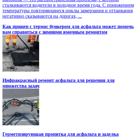
сталкиваются водители в холодное время года. С понижением
температуры повторяющиеся циклы замерзания и оттаивания
негативно сказываются на дорогах, ...
Как прицеп с термоc бункером для асфальта может помочь
вам справиться с зимними ямочным ремонтом
Инфракрасный ремонт асфальта для решения для
множества задач
Герметизирующая пропитка для асфальта и заделка