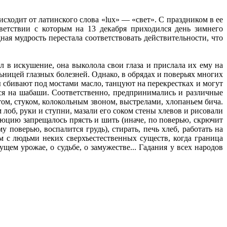
сходит от латинского слова «lux» — «свет». С праздником в ее
ветствии с которым на 13 декабря приходился день зимнего
ая мудрость перестала соответствовать действительности, что
л в искушение, она выколола свои глаза и прислала их ему на
ьницей глазных болезней. Однако, в обрядах и поверьях многих
сбивают под мостами масло, танцуют на перекрестках и могут
ся на шабаши. Соответственно, предпринимались и различные
ом, стуком, колокольным звоном, выстрелами, хлопаньем бича.
 лоб, руки и ступни, мазали его соком стены хлевов и рисовали
Люцию запрещалось прясть и шить (иначе, по поверью, скрючит
 поверью, воспалится грудь), стирать, печь хлеб, работать на
м с людьми неких сверхъестественных существ, когда граница
щем урожае, о судьбе, о замужестве... Гадания у всех народов