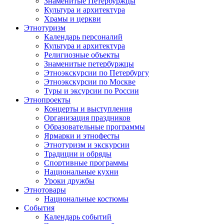
Знаменитые Петербуржцы
Культура и архитектура
Храмы и церкви
Этнотуризм
Календарь персоналий
Культура и архитектура
Религиозные объекты
Знаменитые петербуржцы
Этноэкскурсии по Петербургу
Этноэкскурсии по Москве
Туры и эксурсии по России
Этнопроекты
Концерты и выступления
Организация праздников
Образовательные программы
Ярмарки и этнофесты
Этнотуризм и экскурсии
Традиции и обряды
Спортивные программы
Национальные кухни
Уроки дружбы
Этнотовары
Национальные костюмы
События
Календарь событий