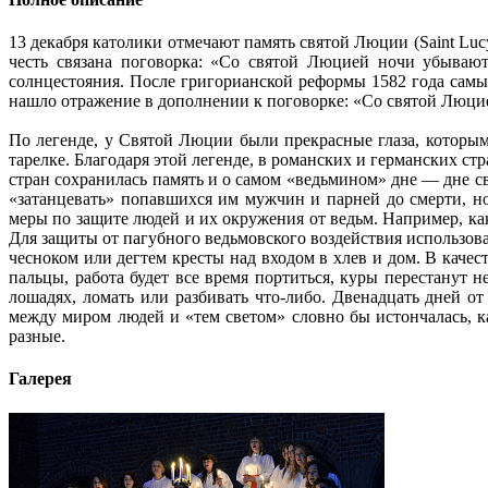
13 декабря католики отмечают память святой Люции (Saint Luc
честь связана поговорка: «Со святой Люцией ночи убывают
солнцестояния. После григорианской реформы 1582 года самый
нашло отражение в дополнении к поговорке: «Со святой Люцие
По легенде, у Святой Люции были прекрасные глаза, которыми
тарелке. Благодаря этой легенде, в романских и германских с
стран сохранилась память и о самом «ведьмином» дне — дне 
«затанцевать» попавшихся им мужчин и парней до смерти, н
меры по защите людей и их окружения от ведьм. Например, ка
Для защиты от пагубного ведьмовского воздействия использовал
чесноком или дегтем кресты над входом в хлев и дом. В каче
пальцы, работа будет все время портиться, куры перестанут н
лошадях, ломать или разбивать что-либо. Двенадцать дней о
между миром людей и «тем светом» словно бы истончалась, как
разные.
Галерея