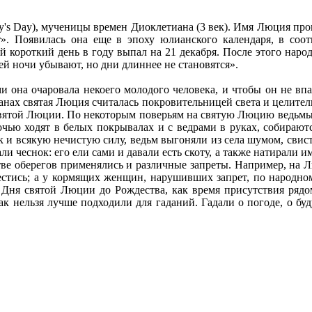
y's Day), мученицы времен Диоклетиана (3 век). Имя Люция прои
». Появилась она еще в эпоху юлианского календаря, в соот
 короткий день в году выпал на 21 декабря. После этого народн
й ночи убывают, но дни длиннее не становятся».
 она очаровала некоего молодого человека, и чтобы он не впа
транах святая Люция считалась покровительницей света и целител
святой Люции. По некоторым поверьям на святую Люцию ведьмы 
очью ходят в белых покрывалах и с ведрами в руках, собирают
к и всякую нечистую силу, ведьм выгоняли из села шумом, свист
и чеснок: его ели сами и давали есть скоту, а также натирали им
стве оберегов применялись и различные запреты. Например, на 
естись; а у кормящих женщин, нарушивших запрет, по народному
т Дня святой Люции до Рождества, как время присутствия рядо
 нельзя лучше подходили для гаданий. Гадали о погоде, о буду