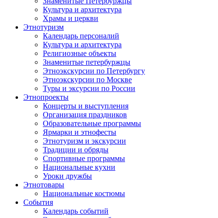
Знаменитые Петербуржцы
Культура и архитектура
Храмы и церкви
Этнотуризм
Календарь персоналий
Культура и архитектура
Религиозные объекты
Знаменитые петербуржцы
Этноэкскурсии по Петербургу
Этноэкскурсии по Москве
Туры и эксурсии по России
Этнопроекты
Концерты и выступления
Организация праздников
Образовательные программы
Ярмарки и этнофесты
Этнотуризм и экскурсии
Традиции и обряды
Спортивные программы
Национальные кухни
Уроки дружбы
Этнотовары
Национальные костюмы
События
Календарь событий