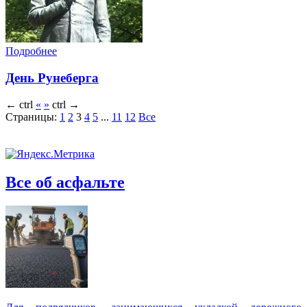
Подробнее
День Рунеберга
←
ctrl
«
»
ctrl
→
Страницы:
1
2
3
4
5
...
11
12
Все
Все об асфальте