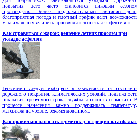
Для подрядчиков, занимающихся укладкой дорожного
покрытия, лето часто становится пиковым сезоном
производства. Более продолжительный световой день,
благоприятная погода и плотный график дают возможность
максимально увеличить производительность и эффективно...
Как справиться с жарой: решение летних проблем при
укладке асфальта
Герметики следует выбирать в зависимости от состояния
дорожного покрытия, климатических условий, подвижности
покрытия, требуемого срока службы и свойств герметика. В
процессе нанесения важно поддерживать температуру
материала на уровне, рекомендованном...
Как правильно наносить герметик для трещин на асфальте