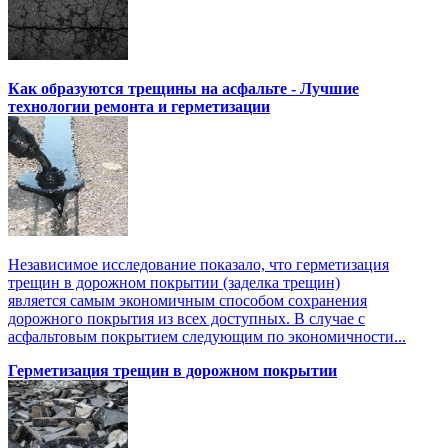
Как образуются трещины на асфальте - Лучшие
технологии ремонта и герметизации
Независимое исследование показало, что герметизация
трещин в дорожном покрытии (заделка трещин)
является самым экономичным способом сохранения
дорожного покрытия из всех доступных. В случае с
асфальтовым покрытием следующим по экономичности...
Герметизация трещин в дорожном покрытии