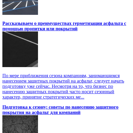
Рассказываем о преимуществах герметизации асфальта с
помощью пропитки или покрытий
По мере приближения сезона компаниям, занимающимся
нанесением защитных покрытий на асфальт, следует начать
подготовку уже сейчас. Несмотря на то, что бизнес по
нанесению защитных покрытий часто носит сезонный
характер, принятие стратегических ме...
Подготовка к сезону: советы по нанесению защитного
покрытия на асфальт для компаний