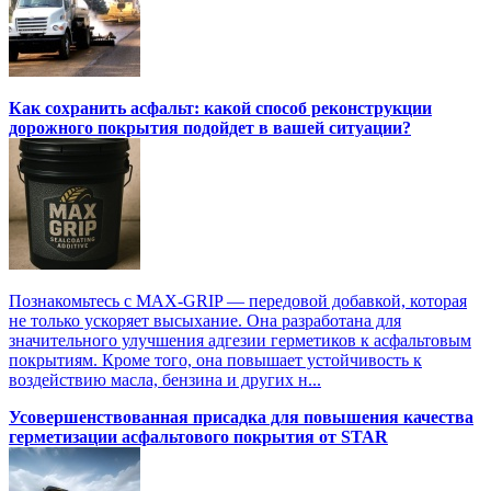
Как сохранить асфальт: какой способ реконструкции
дорожного покрытия подойдет в вашей ситуации?
Познакомьтесь с MAX-GRIP — передовой добавкой, которая
не только ускоряет высыхание. Она разработана для
значительного улучшения адгезии герметиков к асфальтовым
покрытиям. Кроме того, она повышает устойчивость к
воздействию масла, бензина и других н...
Усовершенствованная присадка для повышения качества
герметизации асфальтового покрытия от STAR