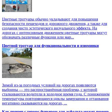
Цветные тротуары обычно укладывают для повышения
безопасности пешеходов и дорожного движения, а также для
создания чисто эстетического визуального эффекта. На
дорогах с интенсивным движением цветные тротуары могут
обозначать различные функции или мар...
Цветной тротуар для функциональности и изюминки
Зимой из-за погодных условий на дорогах появляются
выбоины — это распространённая проблема, с которой
сталкиваются водители в холодное время года. С понижением
температуры повторяющиеся циклы замерзания и оттаивания
негативно сказываются на дорогах, ...
Как прицеп с термоc бункером для асфальта может помочь