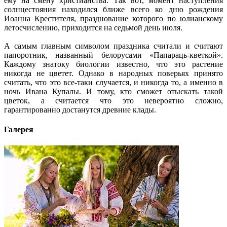
ему на смену христианства. Так вот, момент наступления
солнцестояния находился ближе всего ко дню рождения
Иоанна Крестителя, празднование которого по юлианскому
летосчислению, приходится на седьмой день июля.
А самым главным символом праздника считали и считают
папоротник, названный белорусами «Папараць-кветкой».
Каждому знатоку биологии известно, что это растение
никогда не цветет. Однако в народных поверьях принято
считать, что это все-таки случается, и никогда то, а именно в
ночь Ивана Купалы. И тому, кто сможет отыскать такой
цветок, а считается что это невероятно сложно,
гарантированно достанутся древние клады.
Галерея