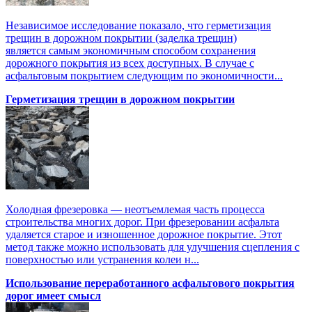
Независимое исследование показало, что герметизация
трещин в дорожном покрытии (заделка трещин)
является самым экономичным способом сохранения
дорожного покрытия из всех доступных. В случае с
асфальтовым покрытием следующим по экономичности...
Герметизация трещин в дорожном покрытии
Холодная фрезеровка — неотъемлемая часть процесса
строительства многих дорог. При фрезеровании асфальта
удаляется старое и изношенное дорожное покрытие. Этот
метод также можно использовать для улучшения сцепления с
поверхностью или устранения колеи н...
Использование переработанного асфальтового покрытия
дорог имеет смысл