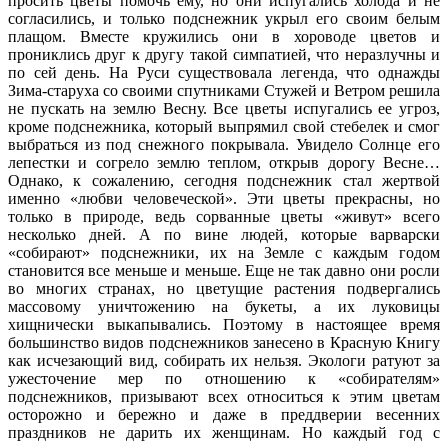
просить цветы помочь ему, но они испугались холода и не
согласились, и только подснежник укрыл его своим белым
плащом. Вместе кружились они в хороводе цветов и
прониклись друг к другу такой симпатией, что неразлучны и
по сей день. На Руси существовала легенда, что однажды
Зима-старуха со своими спутниками Стужей и Ветром решила
не пускать на землю Весну. Все цветы испугались ее угроз,
кроме подснежника, который выпрямил свой стебелек и смог
выбраться из под снежного покрывала. Увидело Солнце его
лепестки и согрело землю теплом, открыв дорогу Весне…
Однако, к сожалению, сегодня подснежник стал жертвой
именно «любви человеческой». Эти цветы прекрасны, но
только в природе, ведь сорванные цветы «живут» всего
несколько дней. А по вине людей, которые варварски
«собирают» подснежники, их на Земле с каждым годом
становится все меньше и меньше. Еще не так давно они росли
во многих странах, но цветущие растения подвергались
массовому уничтожению на букеты, а их луковицы
хищнически выкапывались. Поэтому в настоящее время
большинство видов подснежников занесено в Красную Книгу
как исчезающий вид, собирать их нельзя. Экологи ратуют за
ужесточение мер по отношению к «собирателям»
подснежников, призывают всех относиться к этим цветам
осторожно и бережно и даже в преддверии весенних
праздников не дарить их женщинам. Но каждый год с