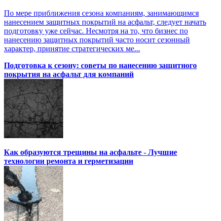
По мере приближения сезона компаниям, занимающимся
нанесением защитных покрытий на асфальт, следует начать
подготовку уже сейчас. Несмотря на то, что бизнес по
нанесению защитных покрытий часто носит сезонный
характер, принятие стратегических ме...
Подготовка к сезону: советы по нанесению защитного
покрытия на асфальт для компаний
Как образуются трещины на асфальте - Лучшие
технологии ремонта и герметизации