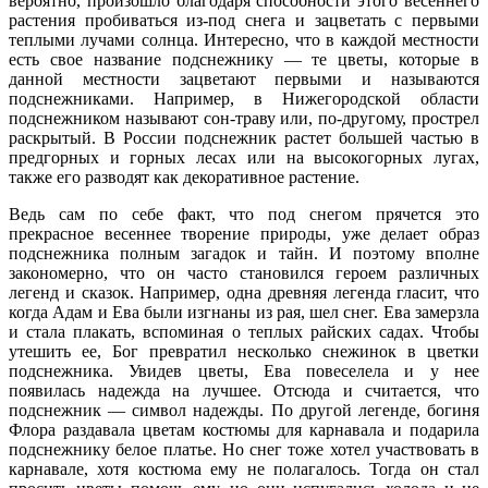
вероятно, произошло благодаря способности этого весеннего
растения пробиваться из-под снега и зацветать с первыми
теплыми лучами солнца. Интересно, что в каждой местности
есть свое название подснежнику — те цветы, которые в
данной местности зацветают первыми и называются
подснежниками. Например, в Нижегородской области
подснежником называют сон-траву или, по-другому, прострел
раскрытый. В России подснежник растет большей частью в
предгорных и горных лесах или на высокогорных лугах,
также его разводят как декоративное растение.
Ведь сам по себе факт, что под снегом прячется это
прекрасное весеннее творение природы, уже делает образ
подснежника полным загадок и тайн. И поэтому вполне
закономерно, что он часто становился героем различных
легенд и сказок. Например, одна древняя легенда гласит, что
когда Адам и Ева были изгнаны из рая, шел снег. Ева замерзла
и стала плакать, вспоминая о теплых райских садах. Чтобы
утешить ее, Бог превратил несколько снежинок в цветки
подснежника. Увидев цветы, Ева повеселела и у нее
появилась надежда на лучшее. Отсюда и считается, что
подснежник — символ надежды. По другой легенде, богиня
Флора раздавала цветам костюмы для карнавала и подарила
подснежнику белое платье. Но снег тоже хотел участвовать в
карнавале, хотя костюма ему не полагалось. Тогда он стал