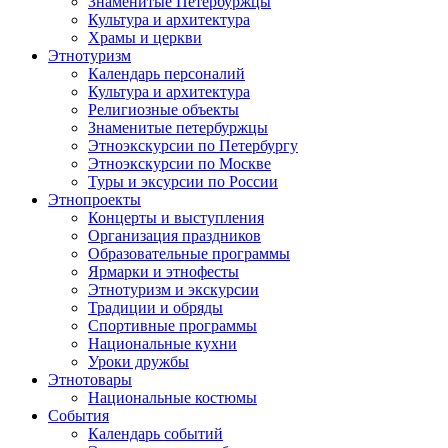
Знаменитые Петербуржцы
Культура и архитектура
Храмы и церкви
Этнотуризм
Календарь персоналий
Культура и архитектура
Религиозные объекты
Знаменитые петербуржцы
Этноэкскурсии по Петербургу
Этноэкскурсии по Москве
Туры и эксурсии по России
Этнопроекты
Концерты и выступления
Организация праздников
Образовательные программы
Ярмарки и этнофесты
Этнотуризм и экскурсии
Традиции и обряды
Спортивные программы
Национальные кухни
Уроки дружбы
Этнотовары
Национальные костюмы
События
Календарь событий