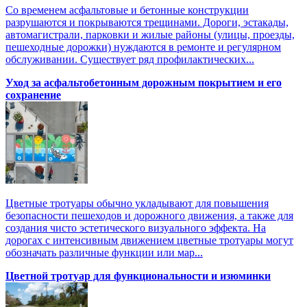
Со временем асфальтовые и бетонные конструкции
разрушаются и покрываются трещинами. Дороги, эстакады,
автомагистрали, парковки и жилые районы (улицы, проезды,
пешеходные дорожки) нуждаются в ремонте и регулярном
обслуживании. Существует ряд профилактических...
Уход за асфальтобетонным дорожным покрытием и его
сохранение
Цветные тротуары обычно укладывают для повышения
безопасности пешеходов и дорожного движения, а также для
создания чисто эстетического визуального эффекта. На
дорогах с интенсивным движением цветные тротуары могут
обозначать различные функции или мар...
Цветной тротуар для функциональности и изюминки