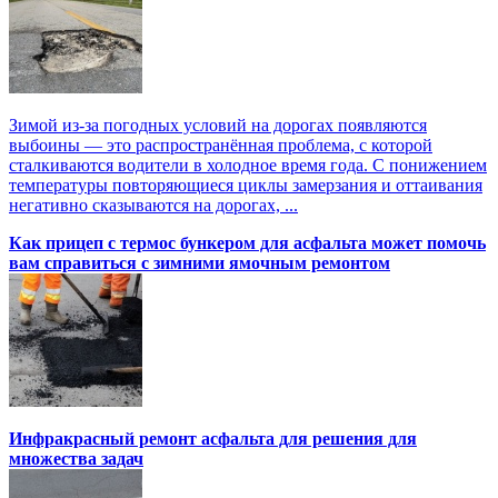
Зимой из-за погодных условий на дорогах появляются
выбоины — это распространённая проблема, с которой
сталкиваются водители в холодное время года. С понижением
температуры повторяющиеся циклы замерзания и оттаивания
негативно сказываются на дорогах, ...
Как прицеп с термоc бункером для асфальта может помочь
вам справиться с зимними ямочным ремонтом
Инфракрасный ремонт асфальта для решения для
множества задач