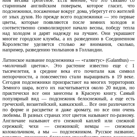
ним весьма трепетное. Есть мнение, что это связано со
старинным английским поверьем, которое гласит, что
подснежники, посаженные вокруг дома, уберегут его жителей
от злых духов. Но прежде всего подснежники — это первые
цветы, которые появляются после зимних холодов и
соответственно символизируют начало весны, победу тепла
над холодом и дарят надежду на лучшее. Они украшают
многие городские клумбы, а их разведению в Соединенном
Королевстве уделяется столько же внимания, сколько,
например, разведению тюльпанов в Голландии.
Латинское название подснежника — «галянтус» (Galanthus) —
«молочный цветок». Это растение известно еще с 1
тысячелетия, в средние века его почитали как символ
непорочности, а повсеместно стали выращивать в 19 веке.
Сегодня подснежники произрастают на многих территориях
Земного шара, всего их насчитывается около 20 видов, но
практически все они занесены в Красную книгу. Самый
популярный вид — подснежник белоснежный, а еще есть
греческий, византийский, кавказский… Все они различаются
по форме и расцветке и даже аромату, но все они очень
любимы. В разных странах этот цветок называют по-разному.
Англичане называют его снежной каплей или снежной
сережкой; чехи — снежинкой; немцы — снежным
колокольчиком, а мы — подснежником. Русское название,