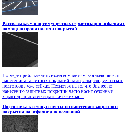
Рассказываем о преимуществах герметизации асфальта с
помощью пропитки или покрытий
По мере приближения сезона компаниям, занимающимся
нанесением защитных покрытий на асфальт, следует начать
подготовку уже сейчас. Несмотря на то, что бизнес по
нанесению защитных покрытий часто носит сезонный
характер, принятие стратегических ме...
Подготовка к сезону: советы по нанесению защитного
покрытия на асфальт для компаний