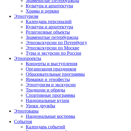
Знаменитые Петербуржцы
Культура и архитектура
Храмы и церкви
Этнотуризм
Календарь персоналий
Культура и архитектура
Религиозные объекты
Знаменитые петербуржцы
Этноэкскурсии по Петербургу
Этноэкскурсии по Москве
Туры и эксурсии по России
Этнопроекты
Концерты и выступления
Организация праздников
Образовательные программы
Ярмарки и этнофесты
Этнотуризм и экскурсии
Традиции и обряды
Спортивные программы
Национальные кухни
Уроки дружбы
Этнотовары
Национальные костюмы
События
Календарь событий