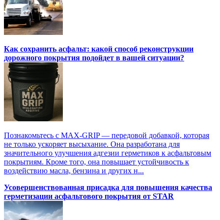
Как сохранить асфальт: какой способ реконструкции
дорожного покрытия подойдет в вашей ситуации?
Познакомьтесь с MAX-GRIP — передовой добавкой, которая
не только ускоряет высыхание. Она разработана для
значительного улучшения адгезии герметиков к асфальтовым
покрытиям. Кроме того, она повышает устойчивость к
воздействию масла, бензина и других н...
Усовершенствованная присадка для повышения качества
герметизации асфальтового покрытия от STAR