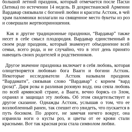
большой летний праздник, который отмечается после Пасхи
(Затика) по истечении 14 недель. В дохристианской Армении
Вардавар связывали с богиней любви и красоты Астхик, в чей
храм паломники возлагали на священное место букеты из роз
и совершали жертвоприношения.
Как и другие традиционные праздники, “Вардавар” также
несет в себе смысл плодородия. Вардавар единственный в
своем роде праздник, который знаменует объединение всей
семьи, всего рода, и не случайно, что в этот день принято
навещать своих родителей и родственников.
Другое значение праздника включает в себя любовь, которая
олицетворяется любовью бога Ваагн и богини Астхик.
Некоторые исследователи Астхик называли праздник
“Вардаматн”, связывая слово “Вардавар” с корнем “вард
(роза)”. Даря розы и разливая розовую воду, она сеяла любовь
по всей армянской стране, а Ваагн, вечно борясь со Злом,
охранял и защищал эту любовь. Об этом свидетельствует и
другое сказание. Однажды Астхик, услышав о том, что ее
возлюбленный ранен, так спешит его увидеть, что пускается в
путь босиком. По дороге, не замечая ничего вокруг, она
изранила ноги о кусты роз, и цветы от ее крови стали
красными. Вот так красная роза стала символом любви.