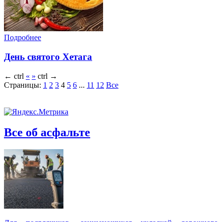
Подробнее
День святого Хетага
←
ctrl
«
»
ctrl
→
Страницы:
1
2
3
4
5
6
...
11
12
Все
Все об асфальте