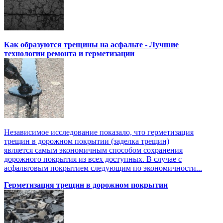
Как образуются трещины на асфальте - Лучшие
технологии ремонта и герметизации
Независимое исследование показало, что герметизация
трещин в дорожном покрытии (заделка трещин)
является самым экономичным способом сохранения
дорожного покрытия из всех доступных. В случае с
асфальтовым покрытием следующим по экономичности...
Герметизация трещин в дорожном покрытии