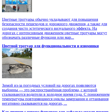
Цветные тротуары обычно укладывают для повышения
безопасности пешеходов и дорожного движения, а также для
создания чисто эстетического визуального эффекта. На
дорогах с интенсивным движением цветные тротуары могут
обозначать различные функции или мар...
Цветной тротуар для функциональности и изюминки
Зимой из-за погодных условий на дорогах появляются
выбоины — это распространённая проблема, с которой
сталкиваются водители в холодное время года. С понижением
температуры повторяющиеся циклы замерзания и оттаивания
негативно сказываются на дорогах, ...
Как прицеп с термоc бункером для асфальта может помочь