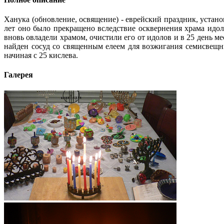
Ханука (обновление, освящение) - еврейский праздник, устано
лет оно было прекращено вследствие осквернения храма идо
вновь овладели храмом, очистили его от идолов и в 25 день м
найден сосуд со священным елеем для возжигания семисвещн
начиная с 25 кислева.
Галерея