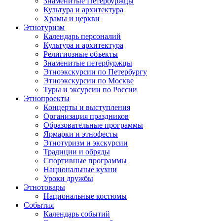
Знаменитые Петербуржцы
Культура и архитектура
Храмы и церкви
Этнотуризм
Календарь персоналий
Культура и архитектура
Религиозные объекты
Знаменитые петербуржцы
Этноэкскурсии по Петербургу
Этноэкскурсии по Москве
Туры и эксурсии по России
Этнопроекты
Концерты и выступления
Организация праздников
Образовательные программы
Ярмарки и этнофесты
Этнотуризм и экскурсии
Традиции и обряды
Спортивные программы
Национальные кухни
Уроки дружбы
Этнотовары
Национальные костюмы
События
Календарь событий