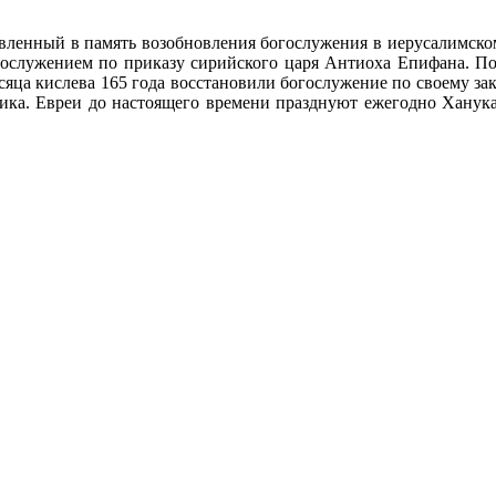
вленный в память возобновления богослужения в иерусалимском х
лослужением по приказу сирийского царя Антиоха Епифана. По
есяца кислева 165 года восстановили богослужение по своему за
ика. Евреи до настоящего времени празднуют ежегодно Ханука 