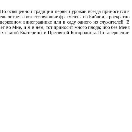
 По освященной традиции первый урожай всегда приносится в
ель читает соответствующие фрагменты из Библии, троекратно
ицерковном винограднике или в саду одного из служителей. В
ет во Мне, и Я в нем, тот приносит много плода; ибо без Меня
вах святой Екатерины и Пресвятой Богородицы. По завершении