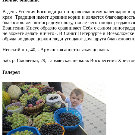
В день Успения Богородицы по православному календарю в а
храм. Традиция имеет древние корни и является благодарнос
благословляет виноградную лозу, после чего плоды раздаютс
Евангелии Иисус образно сравнивает Себя с сыном виноградаря
не можете делать ничего». В Санкт-Петербурге и Всеволожск
обряда во дворе церкви люди угощают друг друга благословен
Невский пр., 40, - Армянская апостольская церковь
наб. р. Смоленки, 29, - армянская церковь Воскресения Христо
Галерея