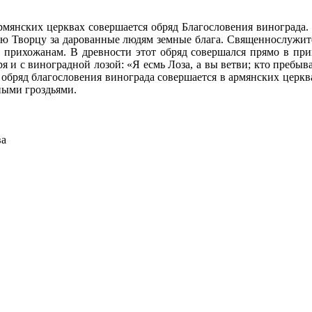
рмянских церквах совершается обряд Благословения винограда.
тью Творцу за дарованные людям земные блага. Священнослужит
я прихожанам. В древности этот обряд совершался прямо в пр
 и с виноградной лозой: «Я есмь Лоза, а вы ветви; кто пребыва
е обряд благословения винограда совершается в армянских церк
ными гроздьями.
ва