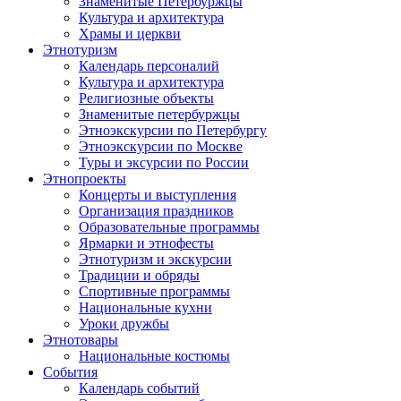
Знаменитые Петербуржцы
Культура и архитектура
Храмы и церкви
Этнотуризм
Календарь персоналий
Культура и архитектура
Религиозные объекты
Знаменитые петербуржцы
Этноэкскурсии по Петербургу
Этноэкскурсии по Москве
Туры и эксурсии по России
Этнопроекты
Концерты и выступления
Организация праздников
Образовательные программы
Ярмарки и этнофесты
Этнотуризм и экскурсии
Традиции и обряды
Спортивные программы
Национальные кухни
Уроки дружбы
Этнотовары
Национальные костюмы
События
Календарь событий