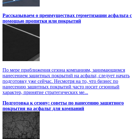
Рассказываем о преимуществах герметизации асфальта с
помощью пропитки или покрытий
По мере приближения сезона компаниям, занимающимся
нанесением защитных покрытий на асфальт, следует начать
подготовку уже сейчас. Несмотря на то, что бизнес по
нанесению защитных покрытий часто носит сезонный
характер, принятие стратегических ме...
Подготовка к сезону: советы по нанесению защитного
покрытия на асфальт для компаний