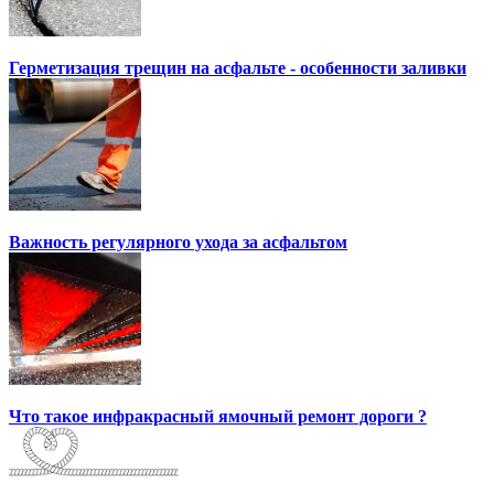
Герметизация трещин на асфальте - особенности заливки
Важность регулярного ухода за асфальтом
Что такое инфракрасный ямочный ремонт дороги ?