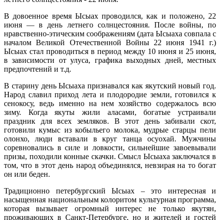
В довоенное время Ысыах проводился, как и положено, 22
июня — в день летнего солнцестояния. После войны, по
нравственно-этическим соображениям (дата Ысыаха совпала с
началом Великой Отечественной Войны 22 июня 1941 г.)
Ысыах стал проводиться в период между 10 июня и 25 июня,
в зависимости от улуса, графика выходных дней, местных
предпочтений и т.д.
В старину день Ысыаха признавался как якутский новый год.
Народ славил приход лета и плодородие земли, готовился к
сенокосу, ведь именно на нем хозяйство содержалось всю
зиму. Когда якуты жили аласами, богатые устраивали
праздник для всех земляков. В этот день забивали скот,
готовили кумыс из кобыльего молока, мудрые старцы пели
олонхо, люди вставали в круг танца осуохай. Мужчины
соревновались в силе и ловкости, сильнейшие завоевывали
призы, походили конные скачки. Смысл Ысыаха заключался в
том, что в этот день народ объединялся, невзирая на то богат
он или беден.
Традиционно петербургский Ысыах – это интересная и
насыщенная национальным колоритом культурная программа,
которая вызывает огромный интерес не только якутян,
проживающих в Санкт-Петербурге, но и жителей и гостей