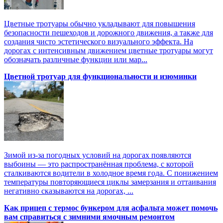
Цветные тротуары обычно укладывают для повышения
безопасности пешеходов и дорожного движения, а также для
создания чисто эстетического визуального эффекта. На
дорогах с интенсивным движением цветные тротуары могут
обозначать различные функции или мар...
Цветной тротуар для функциональности и изюминки
Зимой из-за погодных условий на дорогах появляются
выбоины — это распространённая проблема, с которой
сталкиваются водители в холодное время года. С понижением
температуры повторяющиеся циклы замерзания и оттаивания
негативно сказываются на дорогах, ...
Как прицеп с термоc бункером для асфальта может помочь
вам справиться с зимними ямочным ремонтом