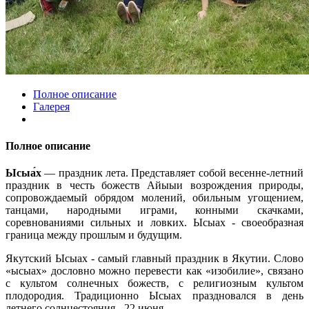
Полное описание
Галерея
Полное описание
Ысыа́х
— праздник лета. Представляет собой весенне-летний
праздник в честь божеств Айыыи возрождения природы,
сопровождаемый обрядом молений, обильным угощением,
танцами, народными играми, конными скачками,
соревнованиями сильных и ловких. Ысыах - своеобразная
граница между прошлым и будущим.
Якутский Ысыах - самый главный праздник в Якутии. Слово
«ысыах» дословно можно перевести как «изобилие», связано
с культом солнечных божеств, с религиозным культом
плодородия. Традиционно Ысыах праздновался в день
летнего солнцестояния - 22 июня.