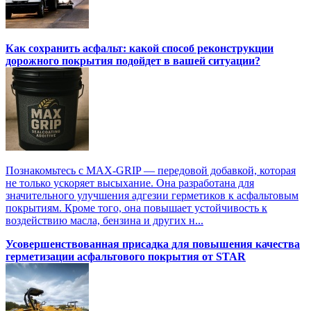
Как сохранить асфальт: какой способ реконструкции
дорожного покрытия подойдет в вашей ситуации?
Познакомьтесь с MAX-GRIP — передовой добавкой, которая
не только ускоряет высыхание. Она разработана для
значительного улучшения адгезии герметиков к асфальтовым
покрытиям. Кроме того, она повышает устойчивость к
воздействию масла, бензина и других н...
Усовершенствованная присадка для повышения качества
герметизации асфальтового покрытия от STAR