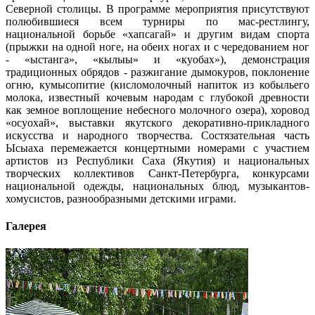
Северной столицы. В программе мероприятия присутствуют
полюбившиеся всем турниры по мас-рестлингу,
национальной борьбе «хапсагай» и другим видам спорта
(прыжки на одной ноге, на обеих ногах и с чередованием ног
- «ыстанга», «кылыы» и «куобах»), демонстрация
традиционных обрядов - разжигание дымокуров, поклонение
огню, кумысопитие (кисломолочный напиток из кобыльего
молока, известный кочевым народам с глубокой древности
как земное воплощение небесного молочного озера), хоровод
«осуохай», выставки якутского декоративно-прикладного
искусства и народного творчества. Состязательная часть
Ысыаха перемежается концертными номерами с участием
артистов из Республики Саха (Якутия) и национальных
творческих коллективов Санкт-Петербурга, конкурсами
национальной одежды, национальных блюд, музыкантов-
хомусистов, разнообразными детскими играми.
Галерея