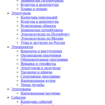
Знаменитые Петербуржцы
Культура и архитектура
Храмы и церкви
Этнотуризм
Календарь персоналий
Культура и архитектура
Религиозные объекты
Знаменитые петербуржцы
Этноэкскурсии по Петербургу
Этноэкскурсии по Москве
Туры и эксурсии по России
Этнопроекты
Концерты и выступления
Организация праздников
Образовательные программы
Ярмарки и этнофесты
Этнотуризм и экскурсии
Традиции и обряды
Спортивные программы
Национальные кухни
Уроки дружбы
Этнотовары
Национальные костюмы
События
Календарь событий