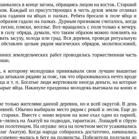
раивались в конце загона, обращаясь лицом на восток. Старший
вом. Каждый из присутствующих в честь духов земли отливал
а гадания на яйцах и палках. Ребята бросали в поле яйца и
 образом гадали на палках. Дурным признаком считалось, когда
песни, пляски, веселье. Воз¬вращались с поля только к вечеру.
в силу обряда, думали, что таким образом можно повлиять на
ть засуху, холода или град. Вся деревня, проведя ритуальную
 обставлен целым рядом магических обрядов, молитвословий,
енних земледельческих работ проводилась торжественная часть
ноши.
м, к которому молодушки привязывали свои лучшие вышитые
 затыкали рядами за пояс, так что образовывалось нечто вроде
а и т. п. Богатые люди жертвовали иногда деньги, на которые
сырые яйца. Накануне праздника молодежь выезжала на конях и
е только жителями данной деревни, но и всей округой. В день
евней. Обычно выбирали место рядом с рекой и лесом. Еще до
старики. Вместе с ними верхом на коне ехал один из парней,
¬лялись на Акатуй на подводах, тарантасах. Лошадей и сбрую
ли полотенцем. На опушке леса на почетном месте усаживались
г Акатуя). Когда народа собиралось достаточно, начинались
ла соревно¬вались в беге на полверсты. Победители получали до