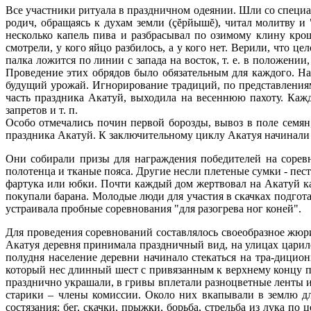
Все участники ритуала в праздничном одеянии. Шли со специал
родич, обращаясь к духам земли (çĕрйышĕ), читал молитву 
несколько капель пива и разбрасывал по озимому клину кро
смотрели, у кого яйцо разбилось, а у кого нет. Верили, что 
палка ложится по линии с запада на восток, т. е. в положении
Проведение этих обрядов было обязательным для каждого. На
будущий урожай. Игнорирование традиций, по представлениям 
часть праздника Акатуй, выходила на весеннюю пахоту. Каж
запретов и т. п.
Особо отмечались почин первой борозды, вывоз в поле семян,
праздника Акатуй. К заключительному циклу Акатуя начинали 
Они собирали призы для награждения победителей на сорев
полотенца и тканые пояса. Другие несли плетеные сумки - пес
фартука или юбки. Почти каждый дом жертвовал на Акатуй как
покупали барана. Молодые люди для участия в скачках подгот
устраивала пробные соревнования "для разогрева ног коней".
Для проведения соревнований составлялось своеобразное жюри
Акатуя деревня принимала праздничный вид, на улицах царил
полудня население деревни начинало стекаться на тра-дицио
который нес длинный шест с привязанным к верхнему концу п
празднично украшали, в гривы вплетали разноцветные ленты и
старики – члены комиссии. Около них вкапывали в землю дл
состязания: бег, скачки, прыжки, борьба, стрельба из лука по