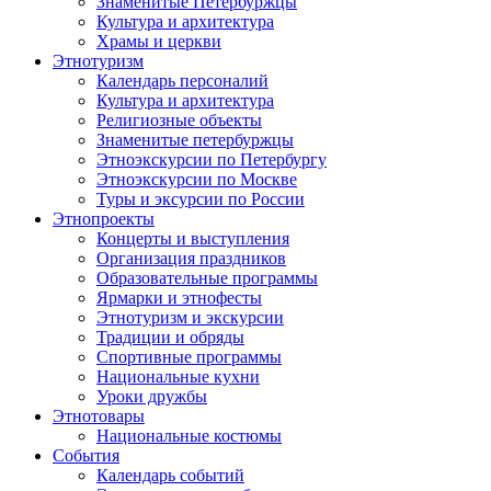
Знаменитые Петербуржцы
Культура и архитектура
Храмы и церкви
Этнотуризм
Календарь персоналий
Культура и архитектура
Религиозные объекты
Знаменитые петербуржцы
Этноэкскурсии по Петербургу
Этноэкскурсии по Москве
Туры и эксурсии по России
Этнопроекты
Концерты и выступления
Организация праздников
Образовательные программы
Ярмарки и этнофесты
Этнотуризм и экскурсии
Традиции и обряды
Спортивные программы
Национальные кухни
Уроки дружбы
Этнотовары
Национальные костюмы
События
Календарь событий