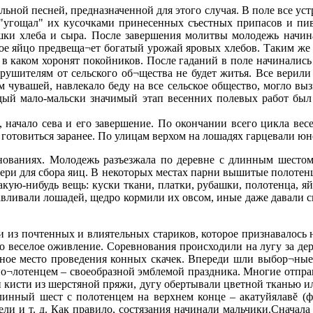
ьной песней, предназначенной для этого случая. В поле все уст
и "угощал" их кусочками принесенных съестных припасов и пи
шки хлеба и сыра. После завершения молитвы молодежь начинал
целое яйцо предвеща¬ет богатый урожай яровых хлебов. Таким же
, в каком хоронят покойников. После гаданий в поле начинались 
рушителям от сельского об¬щества не будет житья. Все верили 
чувашей, навлекало беду на все сельское общество, могло вызва
дый мало-мальски значимый этап весенних полевых работ был
 начало сева и его завершение. По окончании всего цикла вес
готовиться заранее. По улицам верхом на лошадях гарцевали ю
нованиях. Молодежь разъезжала по деревне с длинным шесто
тери для сбора яиц. В некоторых местах парни вышитые полотенца
ую-нибудь вещь: куски ткани, платки, рубашки, полотенца, яйц
авливали лошадей, щедро кормили их овсом, иные даже давали 
 из почтенных и влиятельных стариков, которое признавалось н
о веселое оживление. Соревнования происходили на лугу за дер
нное место проведения конных скачек. Впереди шли выбор¬ные 
о¬лотенцем – своеобразной эмблемой праздника. Многие отправ
 кисти из шерстяной пряжи, дугу обертывали цветной тканью и
инный шест с полотенцем на верхнем конце – акатуйялавĕ (фла
 цели и т. д. Как правило, состязания начинали мальчики.Снача