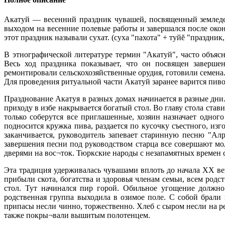
Акатуй — весенний праздник чувашей, посвященный земледе
выходом на весенние полевые работы и завершался после око
этот праздник называли сухат. (суха "пахота" + туйĕ "праздник, 
В этнографической литературе термин "Акатуй", часто объясня
Весь ход праздника показывает, что он посвящен заверше
ремонтировали сельскохозяйственные орудия, готовили семена.
Для проведения ритуальной части Акатуй заранее варится пиво,
Празднование Акатуя в разных домах начинается в разные дни
приходу в избе накрывается богатый стол. Во главу стола став
только соберутся все приглашенные, хозяин назначает одно
подносится кружка пива, раздается по кусочку съестного, из
заканчивается, руководитель запевает старинную песню "Алр
завершения песни под руководством старца все совершают мо
дверями на вос¬ток. Тюркские народы с незапамятных времен 
Эта традиция удерживалась чувашами вплоть до начала XX ве
прибыли скота, богатства и здоровья членам семьи, всем род
стол. Тут начинался пир горой. Обильное угощение должно
родственная группа выходила в озимое поле. С собой брали 
припасы несли чинно, торжественно. Хлеб с сыром несли на ре
также покры¬вали вышитым полотенцем.