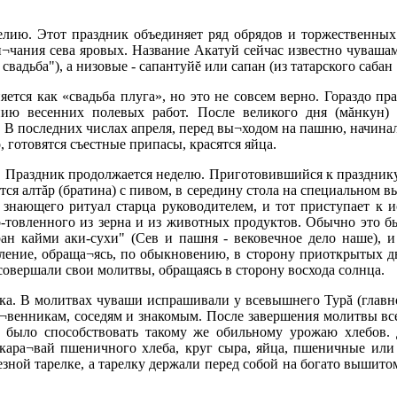
лию. Этот праздник объединяет ряд обрядов и торжественных 
н¬чания сева яровых. Название Акатуй сейчас известно чуваша
свадьба"), а низовые - сапантуйĕ или сапан (из татарского сабан 
ется как «свадьба плуга», но это не совсем верно. Гораздо пр
нию весенних полевых работ. После великого дня (мăнкун)
 В последних числах апреля, перед вы¬ходом на пашню, начинал
 готовятся съестные припасы, красятся яйца.
. Праздник продолжается неделю. Приготовившийся к празднику
ится алтăр (братина) с пивом, в середину стола на специальном 
го знающего ритуал старца руководителем, и тот приступает к
го-товленного из зерна и из животных продуктов. Обычно это бы
ан кайми аки-сухи" (Сев и пашня - вековечное дело наше), и
ление, обраща¬ясь, по обыкновению, в сторону приоткрытых дв
совершали свои молитвы, обращаясь в сторону восхода солнца.
ка. В молитвах чуваши испрашивали у всевышнего Турă (главн
ст¬венникам, соседям и знакомым. После завершения молитвы в
 было способствовать такому же обильному урожаю хлебов. 
кара¬вай пшеничного хлеба, круг сыра, яйца, пшеничные или 
зной тарелке, а тарелку держали перед собой на богато вышитом 