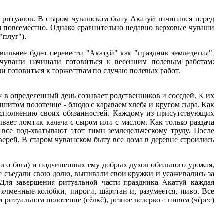
ритуалов. В старом чувашском быту Акатуй начинался перед
м повсеместно. Однако сравнительно недавно верховые чуваши
"плуг").
авильнее будет перевести "Акатуй" как "праздник земледелия".
 чуваши начинали готовиться к весенним полевым работам:
и готовиться к торжествам по случаю полевых работ.
 в определенный день созывает родственников и соседей. К их
вышитом полотенце - блюдо с караваем хлеба и кругом сыра. Как
 исполнению своих обязанностей. Каждому из присутствующих
вает ломтик калача с сыром или с маслом. Как только раздача
 все под-хватывают этот гимн земледельческому труду. После
ерей. В старом чувашском быту все дома в деревне строились
ого бога) и подчиненных ему добрых духов обильного урожая,
се съедали свою долю, выпивали свои кружки и усаживались за
Для завершения ритуальной части праздника Акатуй каждая
ячменные колобки, пироги, шăрттан и, разумеется, пиво. Все
ритуальном полотенце (сĕлкĕ), резное ведерко с пивом (чĕрес)