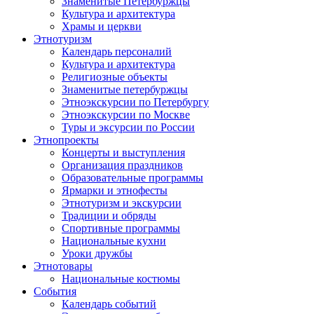
Знаменитые Петербуржцы
Культура и архитектура
Храмы и церкви
Этнотуризм
Календарь персоналий
Культура и архитектура
Религиозные объекты
Знаменитые петербуржцы
Этноэкскурсии по Петербургу
Этноэкскурсии по Москве
Туры и эксурсии по России
Этнопроекты
Концерты и выступления
Организация праздников
Образовательные программы
Ярмарки и этнофесты
Этнотуризм и экскурсии
Традиции и обряды
Спортивные программы
Национальные кухни
Уроки дружбы
Этнотовары
Национальные костюмы
События
Календарь событий