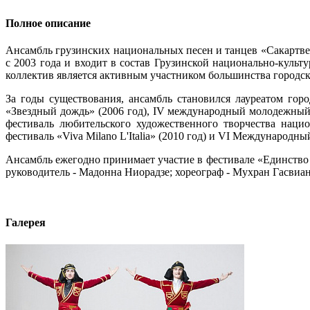
Полное описание
Ансамбль грузинских национальных песен и танцев «Сакартве
с 2003 года и входит в состав Грузинской национально-культ
коллектив является активным участником большинства городс
За годы существования, ансамбль становился лауреатом горо
«Звездный дождь» (2006 год), IV международный молодежный
фестиваль любительского художественного творчества наци
фестиваль «Viva Milano L'Italia» (2010 год) и VI Международны
Ансамбль ежегодно принимает участие в фестивале «Единство
руководитель - Мадонна Ниорадзе; хореограф - Мухран Гасвиа
Галерея