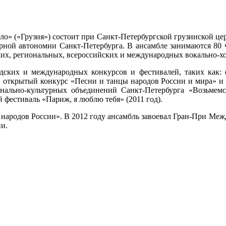
ло» («Грузия») состоит при Санкт-Петербургской грузинской ц
урной автономии Санкт-Петербурга. В ансамбле занимаются 80 ч
ких, региональных, всероссийских и международных вокально-хо
дских и международных конкурсов и фестивалей, таких как: ф
 открытый конкурс «Песни и танцы народов России и мира» и ф
онально-культурных объединений Санкт-Петербурга «Возьмемся
й фестиваль «Париж, я люблю тебя» (2011 год).
 народов России». В 2012 году ансамбль завоевал Гран-При Ме
ни.