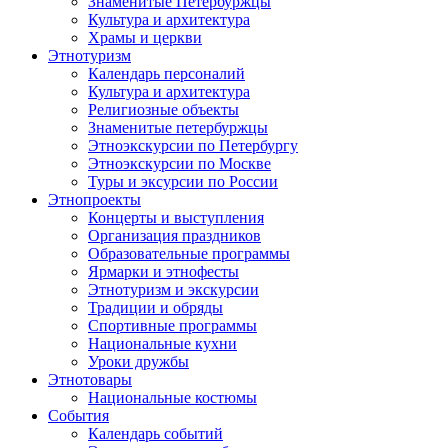
Знаменитые Петербуржцы
Культура и архитектура
Храмы и церкви
Этнотуризм
Календарь персоналий
Культура и архитектура
Религиозные объекты
Знаменитые петербуржцы
Этноэкскурсии по Петербургу
Этноэкскурсии по Москве
Туры и эксурсии по России
Этнопроекты
Концерты и выступления
Организация праздников
Образовательные программы
Ярмарки и этнофесты
Этнотуризм и экскурсии
Традиции и обряды
Спортивные программы
Национальные кухни
Уроки дружбы
Этнотовары
Национальные костюмы
События
Календарь событий