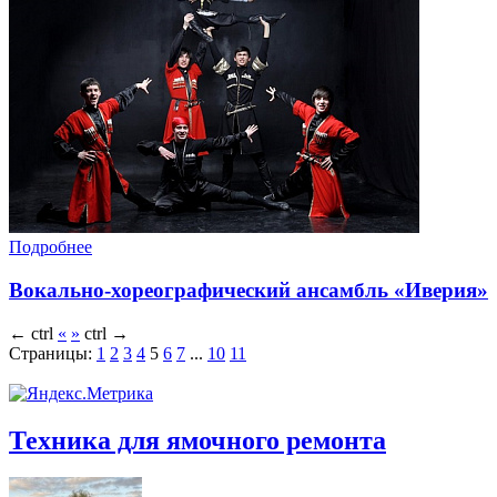
Подробнее
Вокально-хореографический ансамбль «Иверия»
←
ctrl
«
»
ctrl
→
Страницы:
1
2
3
4
5
6
7
...
10
11
Техника для ямочного ремонта