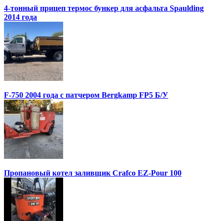
4-тонный прицеп термос бункер для асфальта Spaulding
2014 года
F-750 2004 года с патчером Bergkamp FP5 Б/У
Пропановый котел заливщик Crafco EZ-Pour 100