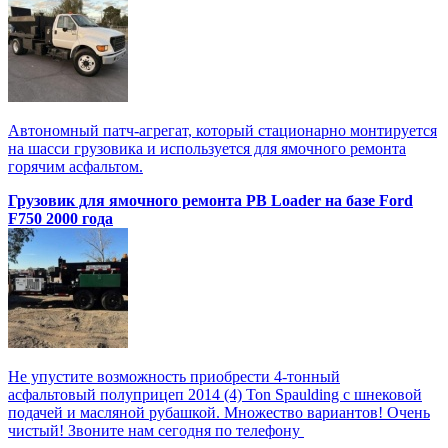
Автономный патч-агрегат, который стационарно монтируется
на шасси грузовика и используется для ямочного ремонта
горячим асфальтом.
Грузовик для ямочного ремонта PB Loader на базе Ford
F750 2000 года
Не упустите возможность приобрести 4-тонный
асфальтовый полуприцеп 2014 (4) Ton Spaulding с шнековой
подачей и масляной рубашкой. Множество вариантов! Очень
чистый! Звоните нам сегодня по телефону