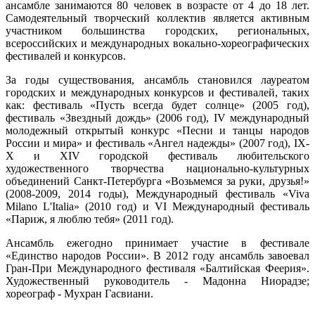
ансамбле занимаются 80 человек в возрасте от 4 до 18 лет.
Самодеятельный творческий коллектив является активным
участником большинства городских, региональных,
всероссийских и международных вокально-хореографических
фестивалей и конкурсов.
За годы существования, ансамбль становился лауреатом
городских и международных конкурсов и фестивалей, таких
как: фестиваль «Пусть всегда будет солнце» (2005 год),
фестиваль «Звездный дождь» (2006 год), IV международный
молодежный открытый конкурс «Песни и танцы народов
России и мира» и фестиваль «Ангел надежды» (2007 год), IX-
X и XIV городской фестиваль любительского
художественного творчества национально-культурных
объединений Санкт-Петербурга «Возьмемся за руки, друзья!»
(2008-2009, 2014 годы), Международный фестиваль «Viva
Milano L'Italia» (2010 год) и VI Международный фестиваль
«Париж, я люблю тебя» (2011 год).
Ансамбль ежегодно принимает участие в фестивале
«Единство народов России». В 2012 году ансамбль завоевал
Гран-При Международного фестиваля «Балтийская Феерия».
Художественный руководитель - Мадонна Ниорадзе;
хореограф - Мухран Гасвиани.